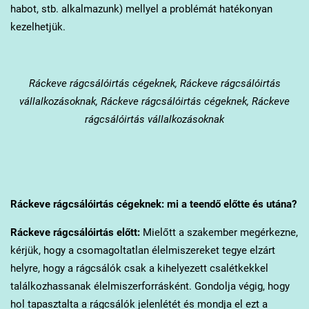
habot, stb. alkalmazunk) mellyel a problémát hatékonyan
kezelhetjük.
Ráckeve
rágcsálóirtás cégeknek, Ráckeve rágcsálóirtás
vállalkozásoknak, Ráckeve rágcsálóirtás cégeknek, Ráckeve
rágcsálóirtás vállalkozásoknak
Ráckeve
rágcsálóirtás cégeknek: mi a teendő előtte és utána?
Ráckeve
rágcsálóirtás előtt:
Mielőtt a szakember megérkezne,
kérjük, hogy a csomagoltatlan élelmiszereket tegye elzárt
helyre, hogy a rágcsálók csak a kihelyezett csalétkekkel
találkozhassanak élelmiszerforrásként. Gondolja végig, hogy
hol tapasztalta a rágcsálók jelenlétét és mondja el ezt a