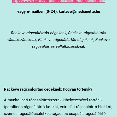
https://www.kartevoirtascegeknek.hu/arajanlatkeres/
vagy e-mailben (0-24): kartevo@medianette.hu
Ráckeve
rágcsálóirtás cégeknek, Ráckeve rágcsálóirtás
vállalkozásoknak, Ráckeve rágcsálóirtás cégeknek, Ráckeve
rágcsálóirtás vállalkozásoknak
Ráckeve
rágcsálóirtás cégeknek: hogyan történik?
A munka ipari rágcsálóirtószerek kihelyezésével történik,
(paraffinos rágcsálóirtó kockát, extrudált rágcsálóirtó blokkot,
szemes rágcsálócsalétket, ragacsos csapdát, rágcsálóirtó