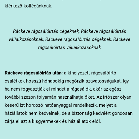
kiérkező kollégánknak.
Ráckeve
rágcsálóirtás cégeknek, Ráckeve rágcsálóirtás
vállalkozásoknak, Ráckeve rágcsálóirtás cégeknek, Ráckeve
rágcsálóirtás vállalkozásoknak
Ráckeve
rágcsálóirtás után:
a kihelyezett rágcsálóirtó
csalétkek hosszú hónapokig megőrzik szavatosságukat, így
ha nem fogyasztják el mindet a rágcsálók, akár az egész
további szezon folyamán használhatja őket. Az irtószer olyan
keserű ízt hordozó hatóanyaggal rendelkezik, melyet a
háziállatok nem kedvelnek, de a biztonság kedvéért gondosan
zárja el azt a kisgyermekek és háziállatok elől.