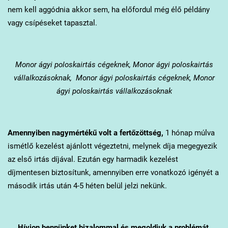
nem kell aggódnia akkor sem, ha előfordul még élő példány
vagy csípéseket tapasztal.
Monor
ágyi poloskairtás cégeknek, Monor ágyi poloskairtás
vállalkozásoknak, Monor ágyi poloskairtás cégeknek, Monor
ágyi poloskairtás vállalkozásoknak
Amennyiben nagymértékű volt a fertőzöttség,
1 hónap múlva
ismétlő kezelést ajánlott végeztetni, melynek díja megegyezik
az első irtás díjával. Ezután egy harmadik kezelést
díjmentesen biztosítunk, amennyiben erre vonatkozó igényét a
második irtás után 4-5 héten belül jelzi nekünk.
Hívjon bennünket bizalommal és megoldjuk a problémát.