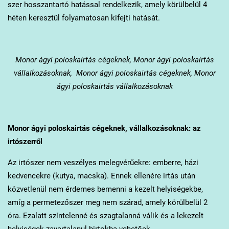
szer hosszantartó hatással rendelkezik, amely körülbelül 4
héten keresztül folyamatosan kifejti hatását.
Monor
ágyi poloskairtás cégeknek, Monor ágyi poloskairtás
vállalkozásoknak, Monor ágyi poloskairtás cégeknek, Monor
ágyi poloskairtás vállalkozásoknak
Monor
ágyi poloskairtás cégeknek, vállalkozásoknak: az
irtószerről
Az irtószer nem veszélyes melegvérűekre: emberre, házi
kedvencekre (kutya, macska). Ennek ellenére irtás után
közvetlenül nem érdemes bemenni a kezelt helyiségekbe,
amíg a permetezőszer meg nem szárad, amely körülbelül 2
óra. Ezalatt színtelenné és szagtalanná válik és a lekezelt
helyiségek zavartalanul birtokba vehetőek.