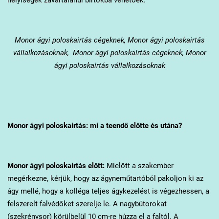
Monor
ágyi poloskairtás cégeknek, Monor ágyi poloskairtás
vállalkozásoknak, Monor ágyi poloskairtás cégeknek, Monor
ágyi poloskairtás vállalkozásoknak
Monor
ágyi poloskairtás: mi a teendő előtte és utána?
Monor
ágyi poloskairtás előtt:
Mielőtt a szakember
megérkezne, kérjük, hogy az ágyneműtartóból pakoljon ki az
ágy mellé, hogy a kolléga teljes ágykezelést is végezhessen, a
felszerelt falvédőket szerelje le. A nagybútorokat
(szekrénysor) körülbelül 10 cm-re húzza el a faltól. A