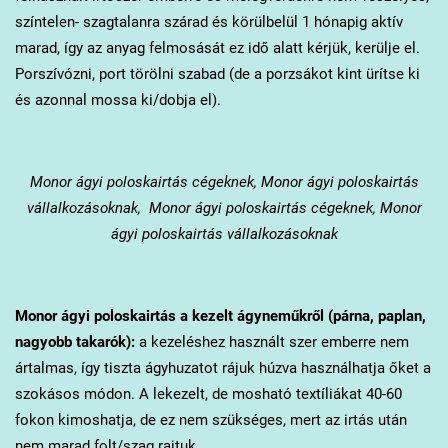
színtelen- szagtalanra szárad és körülbelül 1 hónapig aktív
marad, így az anyag felmosását ez idő alatt kérjük, kerülje el.
Porszívózni, port törölni szabad (de a porzsákot kint ürítse ki
és azonnal mossa ki/dobja el).
Monor
ágyi poloskairtás cégeknek, Monor ágyi poloskairtás
vállalkozásoknak, Monor ágyi poloskairtás cégeknek, Monor
ágyi poloskairtás vállalkozásoknak
Monor
ágyi poloskairtás a kezelt ágyneműkről (párna, paplan,
nagyobb takarók):
a kezeléshez használt szer emberre nem
ártalmas, így tiszta ágyhuzatot rájuk húzva használhatja őket a
szokásos módon. A lekezelt, de mosható textíliákat 40-60
fokon kimoshatja, de ez nem szükséges, mert az irtás után
nem marad folt/szag rajtuk.