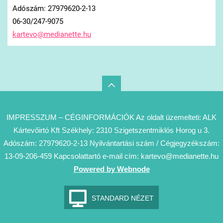
Adószám: 27979620-2-13
06-30/247-9075
kartevo@
medianet
te.hu
IMPRESSZUM – CÉGINFORMÁCIÓK Az oldalt üzemelteti: ALK
Kártevőirtó Kft Székhely: 2310 Szigetszentmiklós Horog u 3.
Adószám: 27979620-2-13 Nyilvántartási szám / Cégjegyzékszám:
13-09-206-459 Kapcsolattartó e-mail cím: kartevo@medianette.hu
Powered by Webnode
STANDARD NÉZET