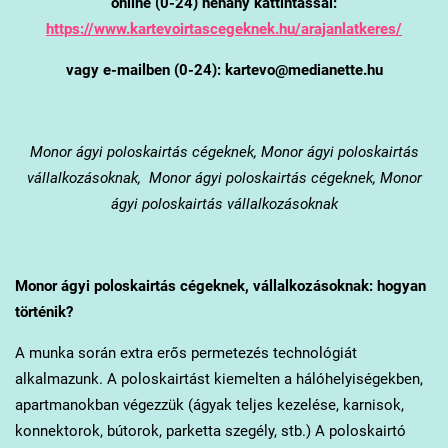
online (0-24) néhány kattintással:
https://www.kartevoirtascegeknek.hu/arajanlatkeres/
vagy e-mailben (0-24): kartevo@medianette.hu
Monor
ágyi poloskairtás cégeknek, Monor ágyi poloskairtás
vállalkozásoknak, Monor ágyi poloskairtás cégeknek, Monor
ágyi poloskairtás vállalkozásoknak
Monor
ágyi poloskairtás cégeknek, vállalkozásoknak: hogyan
történik?
A munka során extra erős permetezés technológiát
alkalmazunk. A poloskairtást kiemelten a hálóhelyiségekben,
apartmanokban végezzük (ágyak teljes kezelése, karnisok,
konnektorok, bútorok, parketta szegély, stb.) A poloskairtó