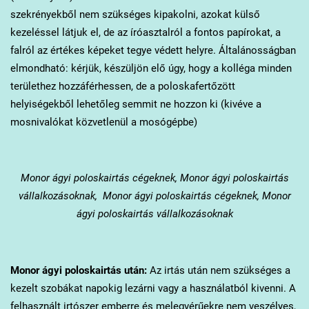
szekrényekből nem szükséges kipakolni, azokat külső
kezeléssel látjuk el, de az íróasztalról a fontos papírokat, a
falról az értékes képeket tegye védett helyre. Általánosságban
elmondható: kérjük, készüljön elő úgy, hogy a kolléga minden
területhez hozzáférhessen, de a poloskafertőzött
helyiségekből lehetőleg semmit ne hozzon ki (kivéve a
mosnivalókat közvetlenül a mosógépbe)
Monor
ágyi poloskairtás cégeknek, Monor ágyi poloskairtás
vállalkozásoknak, Monor ágyi poloskairtás cégeknek, Monor
ágyi poloskairtás vállalkozásoknak
Monor
ágyi poloskairtás után:
Az irtás után nem szükséges a
kezelt szobákat napokig lezárni vagy a használatból kivenni. A
felhasznált irtószer emberre és melegvérűekre nem veszélyes,