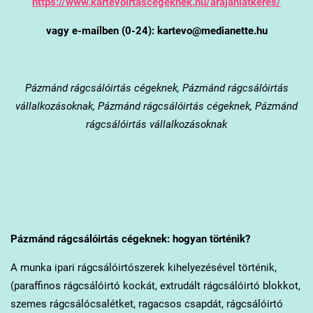
https://www.kartevoirtascegeknek.hu/arajanlatkeres/
vagy e-mailben (0-24): kartevo@medianette.hu
Pázmánd
rágcsálóirtás cégeknek, Pázmánd rágcsálóirtás
vállalkozásoknak, Pázmánd rágcsálóirtás cégeknek, Pázmánd
rágcsálóirtás vállalkozásoknak
Pázmánd
rágcsálóirtás cégeknek: hogyan történik?
A munka ipari rágcsálóirtószerek kihelyezésével történik,
(paraffinos rágcsálóirtó kockát, extrudált rágcsálóirtó blokkot,
szemes rágcsálócsalétket, ragacsos csapdát, rágcsálóirtó