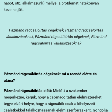
habot, stb. alkalmazunk) mellyel a problémát hatékonyan
kezelhetjük.
Pázmánd
rágcsálóirtás cégeknek, Pázmánd rágcsálóirtás
vállalkozásoknak, Pázmánd rágcsálóirtás cégeknek, Pázmánd
rágcsálóirtás vállalkozásoknak
Pázmánd
rágcsálóirtás cégeknek: mi a teendő előtte és
utána?
Pázmánd
rágcsálóirtás előtt:
Mielőtt a szakember
megérkezne, kérjük, hogy a csomagoltatlan élelmiszereket
tegye elzárt helyre, hogy a rágcsálók csak a kihelyezett
csalétkekkel találkozhassanak élelmiszerforrásként. Gondolja