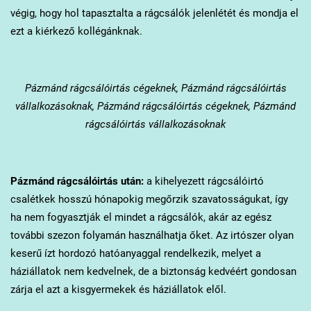
végig, hogy hol tapasztalta a rágcsálók jelenlétét és mondja el
ezt a kiérkező kollégánknak.
Pázmánd
rágcsálóirtás cégeknek, Pázmánd rágcsálóirtás
vállalkozásoknak, Pázmánd rágcsálóirtás cégeknek, Pázmánd
rágcsálóirtás vállalkozásoknak
Pázmánd
rágcsálóirtás után:
a kihelyezett rágcsálóirtó
csalétkek hosszú hónapokig megőrzik szavatosságukat, így
ha nem fogyasztják el mindet a rágcsálók, akár az egész
további szezon folyamán használhatja őket. Az irtószer olyan
keserű ízt hordozó hatóanyaggal rendelkezik, melyet a
háziállatok nem kedvelnek, de a biztonság kedvéért gondosan
zárja el azt a kisgyermekek és háziállatok elől.