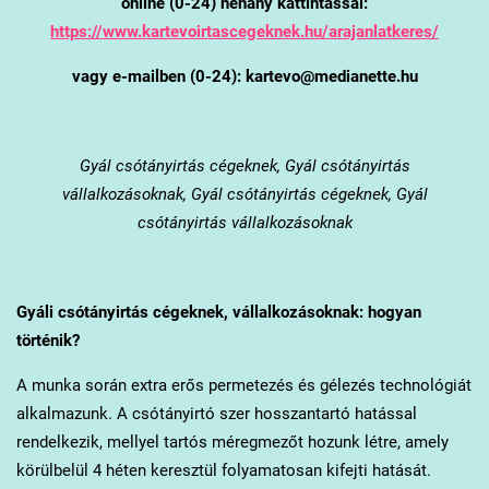
online (0-24) néhány kattintással:
https://www.kartevoirtascegeknek.hu/arajanlatkeres/
vagy e-mailben (0-24): kartevo@medianette.hu
Gyál
csótányirtás cégeknek, Gyál csótányirtás
vállalkozásoknak, Gyál csótányirtás cégeknek, Gyál
csótányirtás vállalkozásoknak
Gyál
i csótányirtás cégeknek, vállalkozásoknak: hogyan
történik?
A munka során extra erős permetezés és gélezés technológiát
alkalmazunk. A csótányirtó szer hosszantartó hatással
rendelkezik, mellyel tartós méregmezőt hozunk létre, amely
körülbelül 4 héten keresztül folyamatosan kifejti hatását.