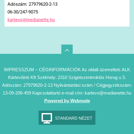
Adószám: 27979620-2-13
06-30/247-9075
kartevo@
medianet
te.hu
IMPRESSZUM – CÉGINFORMÁCIÓK Az oldalt üzemelteti: ALK
Kártevőirtó Kft Székhely: 2310 Szigetszentmiklós Horog u 3.
Adószám: 27979620-2-13 Nyilvántartási szám / Cégjegyzékszám:
13-09-206-459 Kapcsolattartó e-mail cím: kartevo@medianette.hu
Powered by Webnode
STANDARD NÉZET