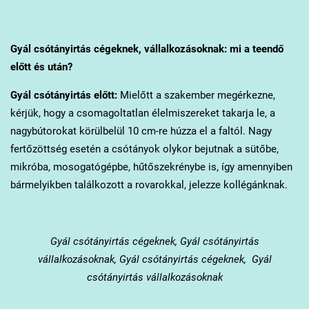
Gyál
csótányirtás cégeknek, vállalkozásoknak: mi a teendő
előtt és után?
Gyál
csótányirtás előtt:
Mielőtt a szakember megérkezne,
kérjük, hogy a csomagoltatlan élelmiszereket takarja le, a
nagybútorokat körülbelül 10 cm-re húzza el a faltól. Nagy
fertőzöttség esetén a csótányok olykor bejutnak a sütőbe,
mikróba, mosogatógépbe, hűtőszekrénybe is, így amennyiben
bármelyikben találkozott a rovarokkal, jelezze kollégánknak.
Gyál
csótányirtás cégeknek, Gyál csótányirtás
vállalkozásoknak, Gyál csótányirtás cégeknek, Gyál
csótányirtás vállalkozásoknak