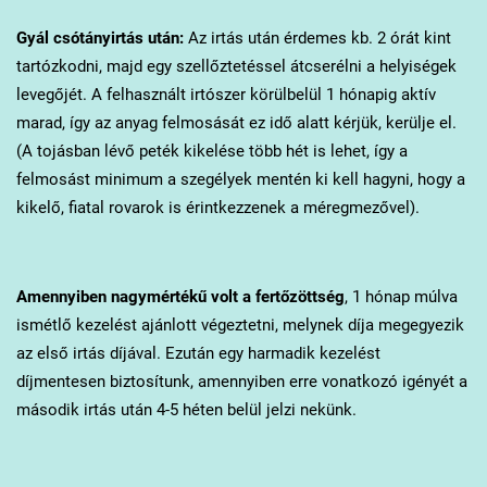
Gyál
csótányirtás után:
Az irtás után érdemes kb. 2 órát kint
tartózkodni, majd egy szellőztetéssel átcserélni a helyiségek
levegőjét. A felhasznált irtószer körülbelül 1 hónapig aktív
marad, így az anyag felmosását ez idő alatt kérjük, kerülje el.
(A tojásban lévő peték kikelése több hét is lehet, így a
felmosást minimum a szegélyek mentén ki kell hagyni, hogy a
kikelő, fiatal rovarok is érintkezzenek a méregmezővel).
Amennyiben nagymértékű volt a fertőzöttség
, 1 hónap múlva
ismétlő kezelést ajánlott végeztetni, melynek díja megegyezik
az első irtás díjával. Ezután egy harmadik kezelést
díjmentesen biztosítunk, amennyiben erre vonatkozó igényét a
második irtás után 4-5 héten belül jelzi nekünk.