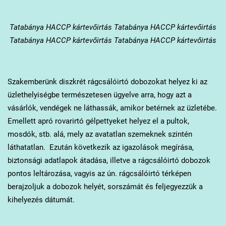
Tatabánya
HACCP kártevőirtás Tatabánya HACCP kártevőirtás
Tatabánya HACCP kártevőirtás Tatabánya HACCP kártevőirtás
Szakemberünk diszkrét rágcsálóirtó dobozokat helyez ki az
üzlethelyiségbe természetesen ügyelve arra, hogy azt a
vásárlók, vendégek ne láthassák, amikor betérnek az üzletébe.
Emellett apró rovarirtó gélpettyeket helyez el a pultok,
mosdók, stb. alá, mely az avatatlan szemeknek szintén
láthatatlan. Ezután következik az igazolások megírása,
biztonsági adatlapok átadása, illetve a rágcsálóirtó dobozok
pontos leltározása, vagyis az ún. rágcsálóirtó térképen
berajzoljuk a dobozok helyét, sorszámát és feljegyezzük a
kihelyezés dátumát.