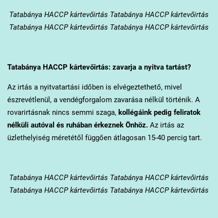
Tatabánya
HACCP kártevőirtás Tatabánya HACCP kártevőirtás
Tatabánya HACCP kártevőirtás Tatabánya HACCP kártevőirtás
Tatabánya
HACCP kártevőirtás: zavarja a nyitva tartást?
Az irtás a nyitvatartási időben is elvégeztethető, mivel
észrevétlenül, a vendégforgalom zavarása nélkül történik. A
rovarirtásnak nincs semmi szaga,
kollégáink pedig feliratok
nélküli autóval és ruhában érkeznek Önhöz.
Az irtás az
üzlethelyiség méretétől függően átlagosan 15-40 percig tart.
Tatabánya
HACCP kártevőirtás Tatabánya HACCP kártevőirtás
Tatabánya HACCP kártevőirtás Tatabánya HACCP kártevőirtás