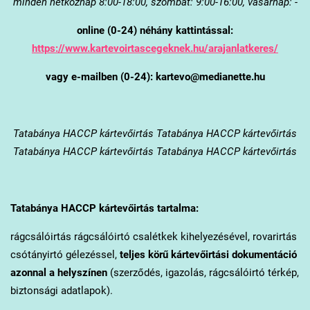
minden hétköznap 8:00-18:00, szombat: 9:00-16:00, vasárnap: -
online (0-24) néhány kattintással:
https://www.kartevoirtascegeknek.hu/arajanlatkeres/
vagy e-mailben (0-24): kartevo@medianette.hu
Tatabánya
HACCP kártevőirtás Tatabánya HACCP kártevőirtás
Tatabánya HACCP kártevőirtás Tatabánya HACCP kártevőirtás
Tatabánya
HACCP kártevőirtás tartalma:
rágcsálóirtás rágcsálóirtó csalétkek kihelyezésével, rovarirtás
csótányirtó gélezéssel,
teljes körű kártevőirtási dokumentáció
azonnal a helyszínen
(szerződés, igazolás, rágcsálóirtó térkép,
biztonsági adatlapok).