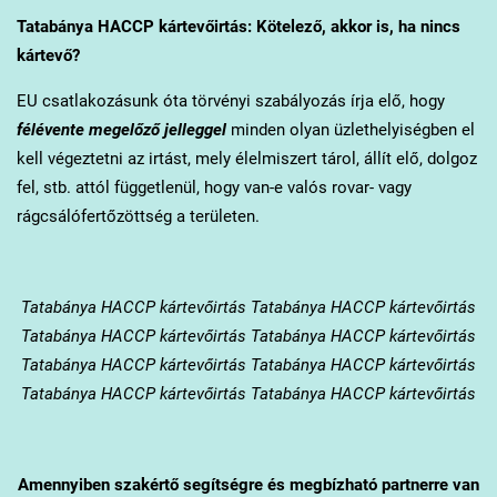
Tatabánya
HACCP kártevőirtás: Kötelező, akkor is, ha nincs
kártevő?
EU csatlakozásunk óta törvényi szabályozás írja elő, hogy
félévente megelőző jelleggel
minden olyan üzlethelyiségben el
kell végeztetni az irtást, mely élelmiszert tárol, állít elő, dolgoz
fel, stb. attól függetlenül, hogy van-e valós rovar- vagy
rágcsálófertőzöttség a területen.
Tatabánya
HACCP kártevőirtás Tatabánya HACCP kártevőirtás
Tatabánya HACCP kártevőirtás Tatabánya HACCP kártevőirtás
Tatabánya HACCP kártevőirtás Tatabánya HACCP kártevőirtás
Tatabánya HACCP kártevőirtás Tatabánya HACCP kártevőirtás
Amennyiben szakértő segítségre és megbízható partnerre van