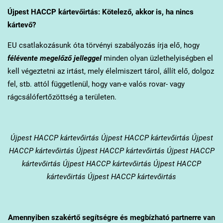
Újpest
HACCP kártevőirtás: Kötelező, akkor is, ha nincs
kártevő?
EU csatlakozásunk óta törvényi szabályozás írja elő, hogy
félévente megelőző jelleggel
minden olyan üzlethelyiségben el
kell végeztetni az irtást, mely élelmiszert tárol, állít elő, dolgoz
fel, stb. attól függetlenül, hogy van-e valós rovar- vagy
rágcsálófertőzöttség a területen.
Újpest
HACCP kártevőirtás Újpest HACCP kártevőirtás Újpest
HACCP kártevőirtás Újpest HACCP kártevőirtás Újpest HACCP
kártevőirtás Újpest HACCP kártevőirtás Újpest HACCP
kártevőirtás Újpest HACCP kártevőirtás
Amennyiben szakértő segítségre és megbízható partnerre van