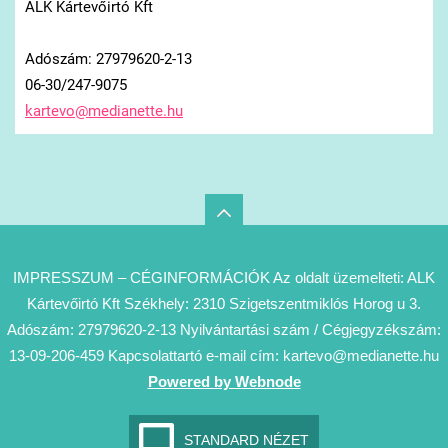
ALK Kártevőirtó Kft
Adószám: 27979620-2-13
06-30/247-9075
kartevo@
medianet
te.hu
IMPRESSZUM – CÉGINFORMÁCIÓK Az oldalt üzemelteti: ALK
Kártevőirtó Kft Székhely: 2310 Szigetszentmiklós Horog u 3.
Adószám: 27979620-2-13 Nyilvántartási szám / Cégjegyzékszám:
13-09-206-459 Kapcsolattartó e-mail cím: kartevo@medianette.hu
Powered by Webnode
STANDARD NÉZET