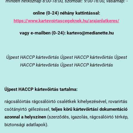
minden hétköznap 8:00-18:00, szombat: 9:00-16:00, vasárnap: -
online (0-24) néhány kattintással:
https://www.kartevoirtascegeknek.hu/arajanlatkeres/
vagy e-mailben (0-24): kartevo@medianette.hu
Újpest
HACCP kártevőirtás Újpest HACCP kártevőirtás Újpest
HACCP kártevőirtás Újpest HACCP kártevőirtás
Újpest
HACCP kártevőirtás tartalma:
rágcsálóirtás rágcsálóirtó csalétkek kihelyezésével, rovarirtás
csótányirtó gélezéssel,
teljes körű kártevőirtási dokumentáció
azonnal a helyszínen
(szerződés, igazolás, rágcsálóirtó térkép,
biztonsági adatlapok).