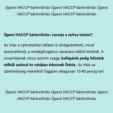
Újpest
HACCP kártevőirtás Újpest HACCP kártevőirtás Újpest
HACCP kártevőirtás Újpest HACCP kártevőirtás
Újpest
HACCP kártevőirtás: zavarja a nyitva tartást?
Az irtás a nyitvatartási időben is elvégeztethető, mivel
észrevétlenül, a vendégforgalom zavarása nélkül történik. A
rovarirtásnak nincs semmi szaga,
kollégáink pedig feliratok
nélküli autóval és ruhában érkeznek Önhöz.
Az irtás az
üzlethelyiség méretétől függően átlagosan 15-40 percig tart.
Újpest
HACCP kártevőirtás Újpest HACCP kártevőirtás Újpest
HACCP kártevőirtás Újpest HACCP kártevőirtás