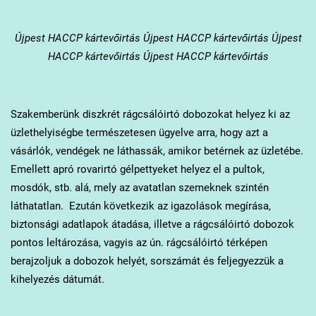
Újpest
HACCP kártevőirtás Újpest HACCP kártevőirtás Újpest
HACCP kártevőirtás Újpest HACCP kártevőirtás
Szakemberünk diszkrét rágcsálóirtó dobozokat helyez ki az
üzlethelyiségbe természetesen ügyelve arra, hogy azt a
vásárlók, vendégek ne láthassák, amikor betérnek az üzletébe.
Emellett apró rovarirtó gélpettyeket helyez el a pultok,
mosdók, stb. alá, mely az avatatlan szemeknek szintén
láthatatlan. Ezután következik az igazolások megírása,
biztonsági adatlapok átadása, illetve a rágcsálóirtó dobozok
pontos leltározása, vagyis az ún. rágcsálóirtó térképen
berajzoljuk a dobozok helyét, sorszámát és feljegyezzük a
kihelyezés dátumát.