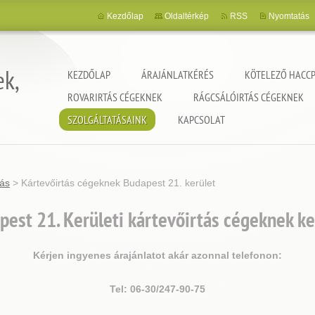
Kezdőlap
Oldaltérkép
RSS
Nyomtatás
ek,
KEZDŐLAP
ÁRAJÁNLATKÉRÉS
KÖTELEZŐ HACCP
ROVARIRTÁS CÉGEKNEK
RÁGCSÁLÓIRTÁS CÉGEKNEK
SZOLGÁLTATÁSAINK
KAPCSOLAT
tás
>
Kártevőirtás cégeknek Budapest 21. kerület
est 21. Kerületi kártevőirtás cégeknek k
Kérjen ingyenes árajánlatot akár azonnal telefonon:
Tel: 06-30/247-90-75