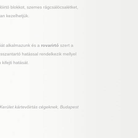
álóirtó blokkot, szemes rágcsálócsalétket,
an kezelhetjük.
giát alkalmazunk és a
rovarirtó
szert a
hosszantartó hatással rendelkezik mellyel
kifejti hatását.
 Kerület kártevőirtás cégeknek, Budapest