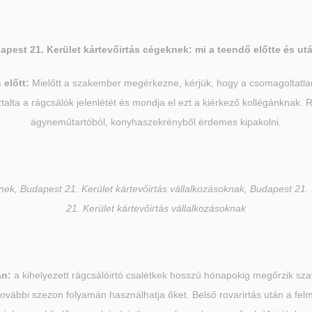
apest 21. Kerület
kártevőirtás cégeknek: mi a teendő előtte és ut
 előtt:
Mielőtt a szakember megérkezne, kérjük, hogy a csomagoltatlan 
talta a rágcsálók jelenlétét és mondja el ezt a kiérkező kollégánknak. R
ágyneműtartóból, konyhaszekrényből érdemes kipakolni.
nek, Budapest 21. Kerület kártevőirtás vállalkozásoknak, Budapest 21.
21. Kerület kártevőirtás vállalkozásoknak
án:
a kihelyezett rágcsálóirtó csalétkek hosszú hónapokig megőrzik sza
további szezon folyamán használhatja őket. Belső rovarirtás után a fe