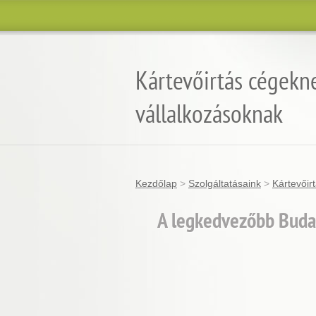
Kártevőirtás cégekn
vállalkozásoknak
Kezdőlap
>
Szolgáltatásaink
>
Kártevőir
A legkedvezőbb Budap