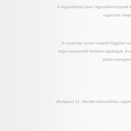
A rágcsálóirtás ipari rágcsálóirtószerek 
ragacsos csapd
A rovarirtás során rovartól függően 
teljes kezelendő felületre kijuttatjuk. 
tartós méregmez
Budapest 21. Kerület
kártevőirtás cégek