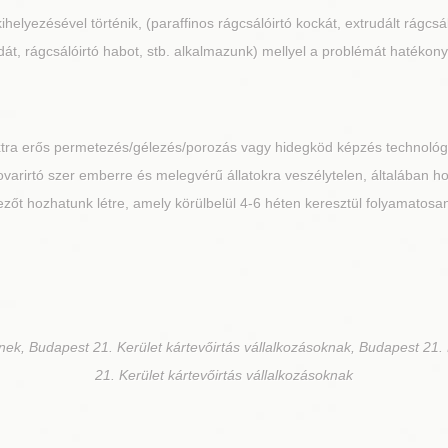
kihelyezésével történik, (paraffinos rágcsálóirtó kockát, extrudált rágcs
át, rágcsálóirtó habot, stb. alkalmazunk) mellyel a problémát hatékony
extra erős permetezés/gélezés/porozás vagy hidegköd képzés technoló
A rovarirtó szer emberre és melegvérű állatokra veszélytelen, általában 
őt hozhatunk létre, amely körülbelül 4-6 héten keresztül folyamatosan 
nek, Budapest 21. Kerület kártevőirtás vállalkozásoknak, Budapest 21.
21. Kerület kártevőirtás vállalkozásoknak