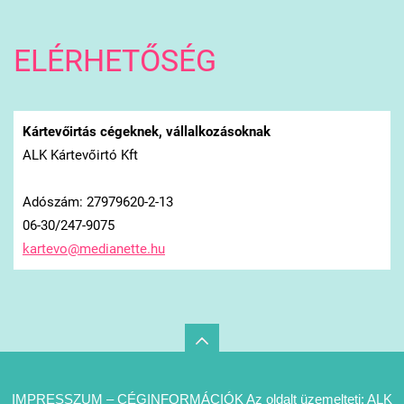
ELÉRHETŐSÉG
Kártevőirtás cégeknek, vállalkozásoknak
ALK Kártevőirtó Kft
Adószám: 27979620-2-13
06-30/247-9075
kartevo@
medianet
te.hu
IMPRESSZUM – CÉGINFORMÁCIÓK Az oldalt üzemelteti: ALK