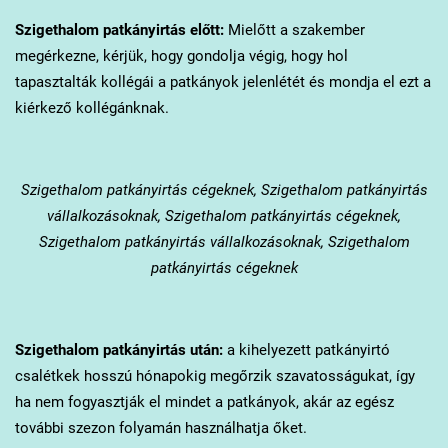
Szigethalom
patkányirtás előtt:
Mielőtt a szakember
megérkezne, kérjük, hogy gondolja végig, hogy hol
tapasztalták kollégái a patkányok jelenlétét és mondja el ezt a
kiérkező kollégánknak.
Szigethalom
patkányirtás cégeknek, Szigethalom patkányirtás
vállalkozásoknak, Szigethalom patkányirtás cégeknek,
Szigethalom patkányirtás vállalkozásoknak, Szigethalom
patkányirtás cégeknek
Szigethalom
patkányirtás után:
a kihelyezett patkányirtó
csalétkek hosszú hónapokig megőrzik szavatosságukat, így
ha nem fogyasztják el mindet a patkányok, akár az egész
további szezon folyamán használhatja őket.