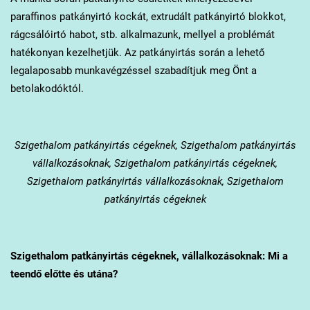
paraffinos patkányirtó kockát, extrudált patkányirtó blokkot,
rágcsálóirtó habot, stb. alkalmazunk, mellyel a problémát
hatékonyan kezelhetjük. Az patkányirtás során a lehető
legalaposabb munkavégzéssel szabadítjuk meg Önt a
betolakodóktól.
Szigethalom
patkányirtás cégeknek, Szigethalom patkányirtás
vállalkozásoknak, Szigethalom patkányirtás cégeknek,
Szigethalom patkányirtás vállalkozásoknak, Szigethalom
patkányirtás cégeknek
Szigethalom
patkányirtás cégeknek, vállalkozásoknak: Mi a
teendő előtte és utána?