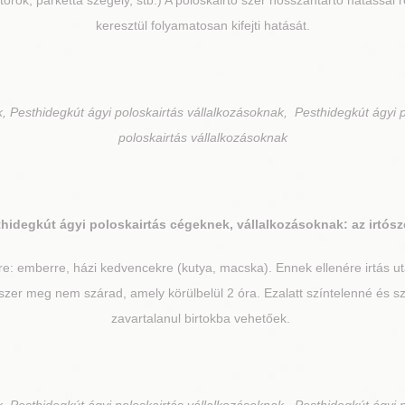
orok, parketta szegély, stb.) A poloskairtó szer hosszantartó hatással 
keresztül folyamatosan kifejti hatását.
, Pesthidegkút ágyi poloskairtás vállalkozásoknak, Pesthidegkút ágyi 
poloskairtás vállalkozásoknak
thidegkút
ágyi poloskairtás cégeknek, vállalkozásoknak: az irtósz
re: emberre, házi kedvencekre (kutya, macska). Ennek ellenére irtás 
zer meg nem szárad, amely körülbelül 2 óra. Ezalatt színtelenné és sza
zavartalanul birtokba vehetőek.