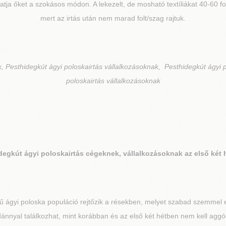
hatja őket a szokásos módon. A lekezelt, de mosható textíliákat 40-60 
mert az irtás után nem marad folt/szag rajtuk.
, Pesthidegkút ágyi poloskairtás vállalkozásoknak, Pesthidegkút ágyi 
poloskairtás vállalkozásoknak
degkút
ágyi poloskairtás cégeknek, vállalkozásoknak az első két 
 ágyi poloska populáció rejtőzik a résekben, melyet szabad szemmel e
nnyal találkozhat, mint korábban és az első két hétben nem kell aggó