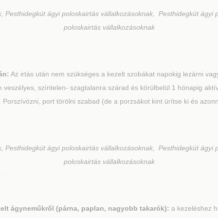
, Pesthidegkút ágyi poloskairtás vállalkozásoknak, Pesthidegkút ágyi 
poloskairtás vállalkozásoknak
án:
Az irtás után nem szükséges a kezelt szobákat napokig lezárni vagy 
veszélyes, színtelen- szagtalanra szárad és körülbelül 1 hónapig aktí
el. Porszívózni, port törölni szabad (de a porzsákot kint ürítse ki és azon
, Pesthidegkút ágyi poloskairtás vállalkozásoknak, Pesthidegkút ágyi 
poloskairtás vállalkozásoknak
zelt ágyneműkről (párna, paplan, nagyobb takarók):
a kezeléshez h