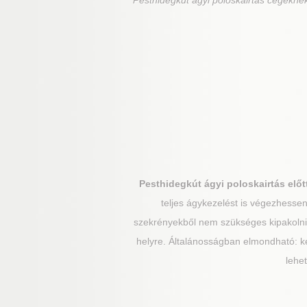
Pesthidegkút
ágyi poloskairtás cégeknek
Pesthidegkút
ágyi poloskairtás előt
teljes ágykezelést is végezhessen,
szekrényekből nem szükséges kipakolni, a
helyre. Általánosságban elmondható: ké
lehe