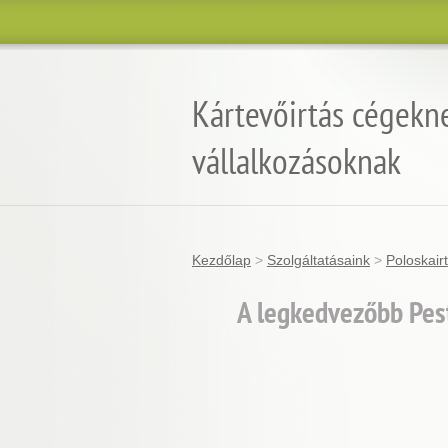
Kártevőirtás cégekn
vállalkozásoknak
Kezdőlap
>
Szolgáltatásaink
>
Poloskair
A legkedvezőbb Pest