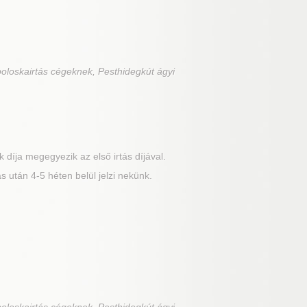
poloskairtás cégeknek, Pesthidegkút ágyi
 díja megegyezik az első irtás díjával.
 után 4-5 héten belül jelzi nekünk.