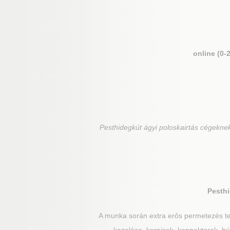
online (0-
Pesthidegkút
ágyi poloskairtás cégeknek
Pesth
A munka során extra erős permetezés te