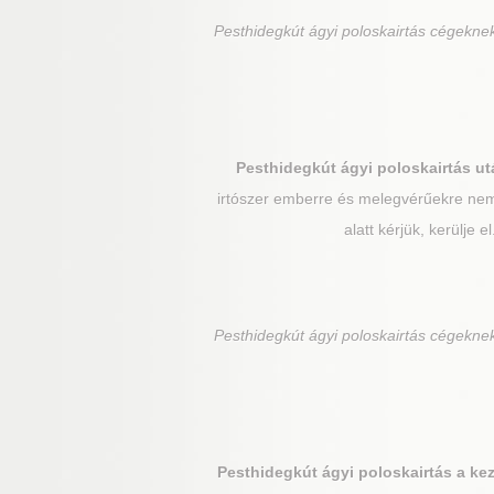
Pesthidegkút
ágyi poloskairtás cégeknek
Pesthidegkút
ágyi poloskairtás ut
irtószer emberre és melegvérűekre nem 
alatt kérjük, kerülje 
Pesthidegkút
ágyi poloskairtás cégeknek
Pesthidegkút
ágyi poloskairtás a ke