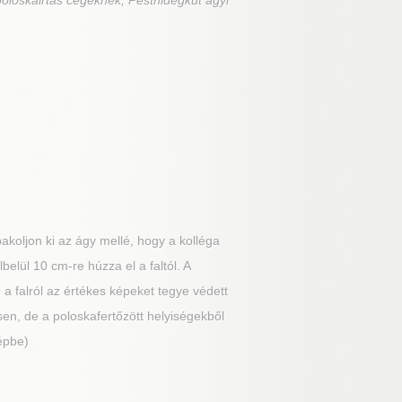
poloskairtás cégeknek, Pesthidegkút ágyi
koljon ki az ágy mellé, hogy a kolléga
belül 10 cm-re húzza el a faltól. A
 a falról az értékes képeket tegye védett
en, de a poloskafertőzött helyiségekből
épbe)