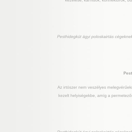
kezelése, karnisok, konnektorok, bút
Pesthidegkút
ágyi poloskairtás cégeknek
Pes
Az irtószer nem veszélyes melegvérűek
kezelt helyiségekbe, amíg a permetezős