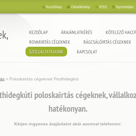
Kezdőlap
Oldaltérkép
RSS
Nyomtatás
ek,
KEZDŐLAP
ÁRAJÁNLATKÉRÉS
KÖTELEZŐ HACCP
ROVARIRTÁS CÉGEKNEK
RÁGCSÁLÓIRTÁS CÉGEKNEK
SZOLGÁLTATÁSAINK
KAPCSOLAT
tás
>
Poloskairtás cégeknek Pesthidegkút
hidegkúti poloskairtás cégeknek, vállalk
hatékonyan.
Kérjen ingyenes árajánlatot akár azonnal telefonon: