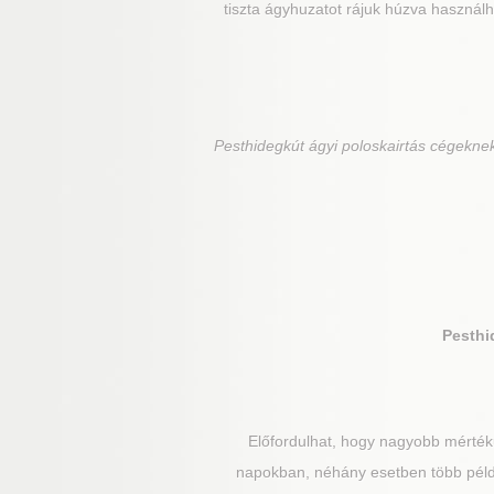
tiszta ágyhuzatot rájuk húzva használ
Pesthidegkút
ágyi poloskairtás cégeknek
Pesthi
Előfordulhat, hogy nagyobb mértékű
napokban, néhány esetben több példá