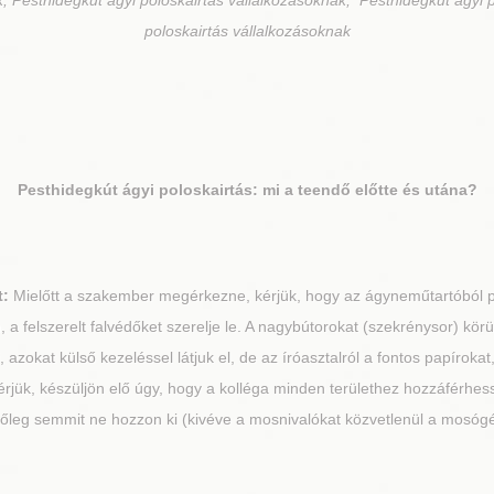
, Pesthidegkút ágyi poloskairtás vállalkozásoknak, Pesthidegkút ágyi 
poloskairtás vállalkozásoknak
Pesthidegkút
ágyi poloskairtás: mi a teendő előtte és utána?
t:
Mielőtt a szakember megérkezne, kérjük, hogy az ágyneműtartóból pa
 a felszerelt falvédőket szerelje le. A nagybútorokat (szekrénysor) körül
zokat külső kezeléssel látjuk el, de az íróasztalról a fontos papírokat,
rjük, készüljön elő úgy, hogy a kolléga minden területhez hozzáférhess
tőleg semmit ne hozzon ki (kivéve a mosnivalókat közvetlenül a mosóg