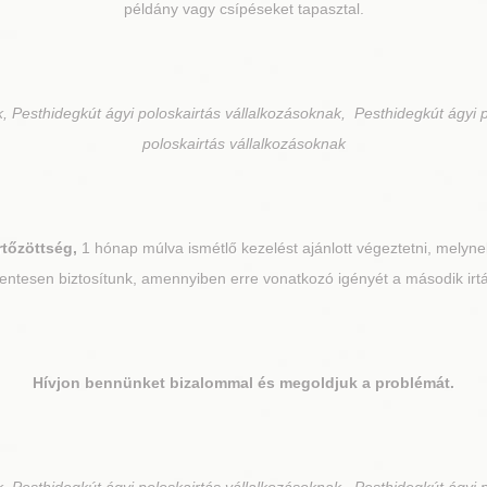
példány vagy csípéseket tapasztal.
, Pesthidegkút ágyi poloskairtás vállalkozásoknak, Pesthidegkút ágyi 
poloskairtás vállalkozásoknak
rtőzöttség,
1 hónap múlva ismétlő kezelést ajánlott végeztetni, melynek
ntesen biztosítunk, amennyiben erre vonatkozó igényét a második irtás
Hívjon bennünket bizalommal és megoldjuk a problémát.