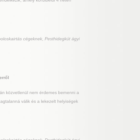
rendelkezik, amely körülbelül 4 héten
poloskairtás cégeknek, Pesthidegkút ágyi
erről
után közvetlenül nem érdemes bemenni a
gtalanná válik és a lekezelt helyiségek