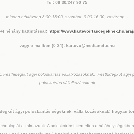
Tel: 06-30/247-90-75
minden hétköznap 8:00-18:00, szombat: 9:00-16:00, vasárnap: -
24) néhány kattintással:
https://www.kartevoirtascegeknek.hu/araj
vagy e-mailben (0-24): kartevo@medianette.hu
, Pesthidegkút ágyi poloskairtás vállalkozásoknak, Pesthidegkút ágyi 
poloskairtás vállalkozásoknak
idegkút
ágyi poloskairtás cégeknek, vállalkozásoknak: hogyan tö
chnológiát alkalmazunk. A poloskairtást kiemelten a hálóhelyiségekbe