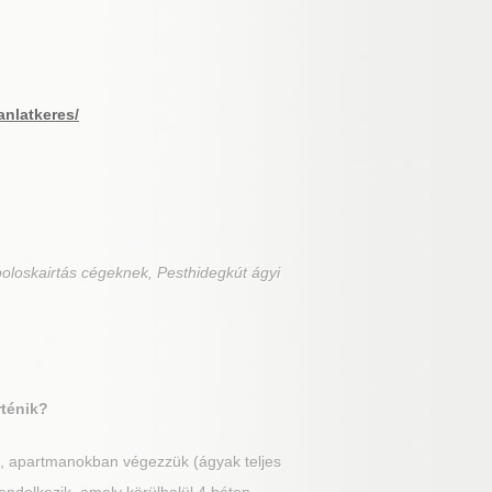
anlatkeres/
poloskairtás cégeknek, Pesthidegkút ágyi
rténik?
n, apartmanokban végezzük (ágyak teljes