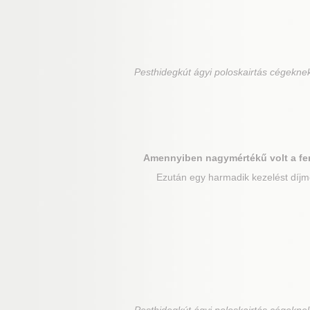
Pesthidegkút
ágyi poloskairtás cégeknek
Amennyiben nagymértékű volt a fe
Ezután egy harmadik kezelést díjme