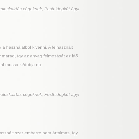
poloskairtás cégeknek, Pesthidegkút ágyi
a használatból kivenni. A felhasznált
v marad, így az anyag felmosását ez idő
nal mossa ki/dobja el).
poloskairtás cégeknek, Pesthidegkút ágyi
asznált szer emberre nem ártalmas, így