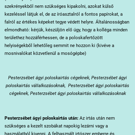
szekrényekből nem szükséges kipakolni, azokat külső
kezeléssel látjuk el, de az íróasztalról a fontos papírokat, a
falról az értékes képeket tegye védett helyre. Általánosságban
elmondható: kérjük, készüljön elő úgy, hogy a kolléga minden
területhez hozzáférhessen, de a poloskafertőzött
helyiségekből lehetőleg semmit ne hozzon ki (kivéve a
mosnivalókat közvetlenül a mosógépbe)
Pesterzsébet
ágyi poloskairtás cégeknek, Pesterzsébet ágyi
poloskairtás vállalkozásoknak, Pesterzsébet ágyi poloskairtás
cégeknek, Pesterzsébet ágyi poloskairtás vállalkozásoknak
Pesterzsébet
ágyi poloskairtás után:
Az irtás után nem
szükséges a kezelt szobákat napokig lezárni vagy a
használatból kivenni. A felhasznált irtószer emberre és