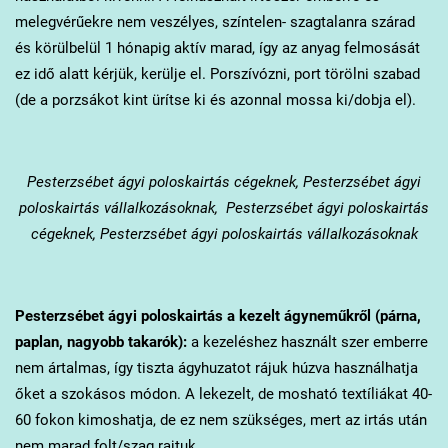
melegvérűekre nem veszélyes, színtelen- szagtalanra szárad
és körülbelül 1 hónapig aktív marad, így az anyag felmosását
ez idő alatt kérjük, kerülje el. Porszívózni, port törölni szabad
(de a porzsákot kint ürítse ki és azonnal mossa ki/dobja el).
Pesterzsébet
ágyi poloskairtás cégeknek, Pesterzsébet ágyi
poloskairtás vállalkozásoknak, Pesterzsébet ágyi poloskairtás
cégeknek, Pesterzsébet ágyi poloskairtás vállalkozásoknak
Pesterzsébet
ágyi poloskairtás a kezelt ágyneműkről (párna,
paplan, nagyobb takarók):
a kezeléshez használt szer emberre
nem ártalmas, így tiszta ágyhuzatot rájuk húzva használhatja
őket a szokásos módon. A lekezelt, de mosható textíliákat 40-
60 fokon kimoshatja, de ez nem szükséges, mert az irtás után
nem marad folt/szag rajtuk.