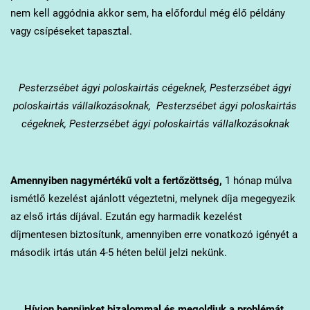
nem kell aggódnia akkor sem, ha előfordul még élő példány
vagy csípéseket tapasztal.
Pesterzsébet
ágyi poloskairtás cégeknek, Pesterzsébet ágyi
poloskairtás vállalkozásoknak, Pesterzsébet ágyi poloskairtás
cégeknek, Pesterzsébet ágyi poloskairtás vállalkozásoknak
Amennyiben nagymértékű volt a fertőzöttség,
1 hónap múlva
ismétlő kezelést ajánlott végeztetni, melynek díja megegyezik
az első irtás díjával. Ezután egy harmadik kezelést
díjmentesen biztosítunk, amennyiben erre vonatkozó igényét a
második irtás után 4-5 héten belül jelzi nekünk.
Hívjon bennünket bizalommal és megoldjuk a problémát.