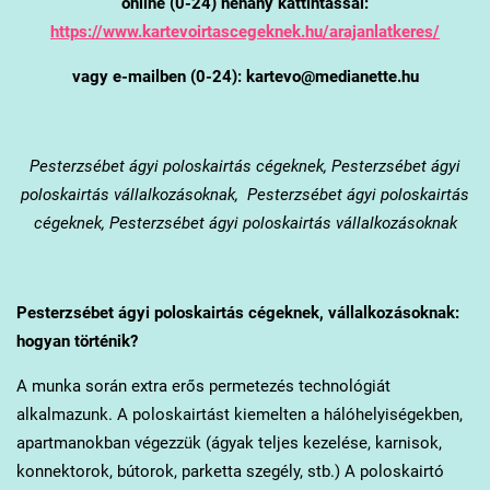
online (0-24) néhány kattintással:
https://www.kartevoirtascegeknek.hu/arajanlatkeres/
vagy e-mailben (0-24): kartevo@medianette.hu
Pesterzsébet
ágyi poloskairtás cégeknek, Pesterzsébet ágyi
poloskairtás vállalkozásoknak, Pesterzsébet ágyi poloskairtás
cégeknek, Pesterzsébet ágyi poloskairtás vállalkozásoknak
Pesterzsébet
ágyi poloskairtás cégeknek, vállalkozásoknak:
hogyan történik?
A munka során extra erős permetezés technológiát
alkalmazunk. A poloskairtást kiemelten a hálóhelyiségekben,
apartmanokban végezzük (ágyak teljes kezelése, karnisok,
konnektorok, bútorok, parketta szegély, stb.) A poloskairtó