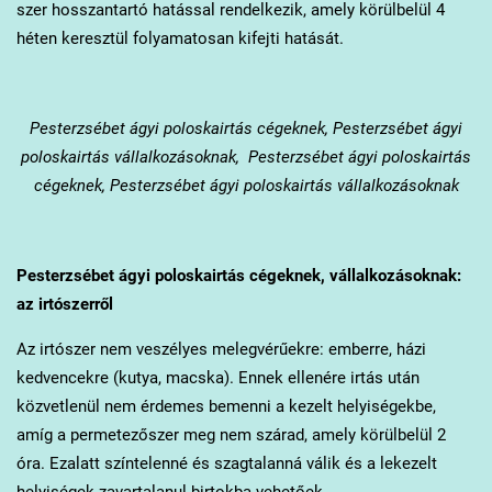
szer hosszantartó hatással rendelkezik, amely körülbelül 4
héten keresztül folyamatosan kifejti hatását.
Pesterzsébet
ágyi poloskairtás cégeknek, Pesterzsébet ágyi
poloskairtás vállalkozásoknak, Pesterzsébet ágyi poloskairtás
cégeknek, Pesterzsébet ágyi poloskairtás vállalkozásoknak
Pesterzsébet
ágyi poloskairtás cégeknek, vállalkozásoknak:
az irtószerről
Az irtószer nem veszélyes melegvérűekre: emberre, házi
kedvencekre (kutya, macska). Ennek ellenére irtás után
közvetlenül nem érdemes bemenni a kezelt helyiségekbe,
amíg a permetezőszer meg nem szárad, amely körülbelül 2
óra. Ezalatt színtelenné és szagtalanná válik és a lekezelt
helyiségek zavartalanul birtokba vehetőek.