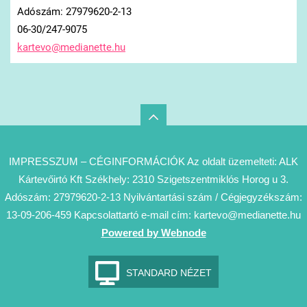
Adószám: 27979620-2-13
06-30/247-9075
kartevo@
medianet
te.hu
IMPRESSZUM – CÉGINFORMÁCIÓK Az oldalt üzemelteti: ALK
Kártevőirtó Kft Székhely: 2310 Szigetszentmiklós Horog u 3.
Adószám: 27979620-2-13 Nyilvántartási szám / Cégjegyzékszám:
13-09-206-459 Kapcsolattartó e-mail cím: kartevo@medianette.hu
Powered by Webnode
STANDARD NÉZET