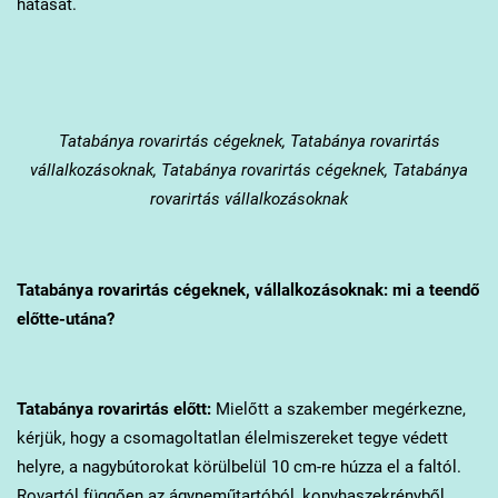
hatását.
Tatabánya
rovarirtás cégeknek, Tatabánya rovarirtás
vállalkozásoknak, Tatabánya rovarirtás cégeknek, Tatabánya
rovarirtás vállalkozásoknak
Tatabánya
rovarirtás cégeknek, vállalkozásoknak: mi a teendő
előtte-utána?
Tatabánya
rovarirtás előtt:
Mielőtt a szakember megérkezne,
kérjük, hogy a csomagoltatlan élelmiszereket tegye védett
helyre, a nagybútorokat körülbelül 10 cm-re húzza el a faltól.
Rovartól függően az ágyneműtartóból, konyhaszekrényből