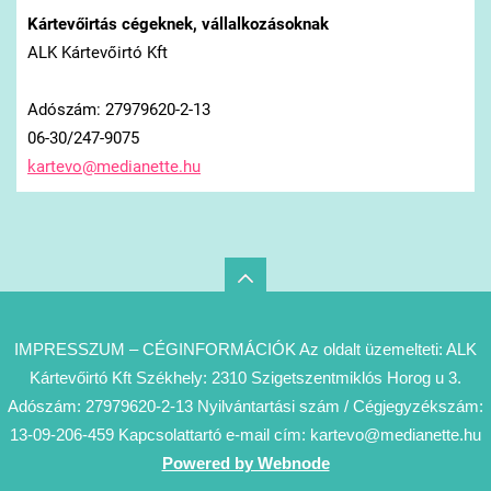
Kártevőirtás cégeknek, vállalkozásoknak
ALK Kártevőirtó Kft
Adószám: 27979620-2-13
06-30/247-9075
kartevo@
medianet
te.hu
IMPRESSZUM – CÉGINFORMÁCIÓK Az oldalt üzemelteti: ALK
Kártevőirtó Kft Székhely: 2310 Szigetszentmiklós Horog u 3.
Adószám: 27979620-2-13 Nyilvántartási szám / Cégjegyzékszám:
13-09-206-459 Kapcsolattartó e-mail cím: kartevo@medianette.hu
Powered by Webnode