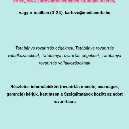
https://www.kartevoirtascegeknek.hu/arajanlatkeres/
vagy e-mailben (0-24): kartevo@medianette.hu
Tatabánya
rovarirtás cégeknek, Tatabánya rovarirtás
vállalkozásoknak, Tatabánya rovarirtás cégeknek, Tatabánya
rovarirtás vállalkozásoknak
Részletes információkért (rovarirtás menete, csomagok,
garancia) kérjük, kattintson a Szolgáltatások között az adott
rovarirtásra