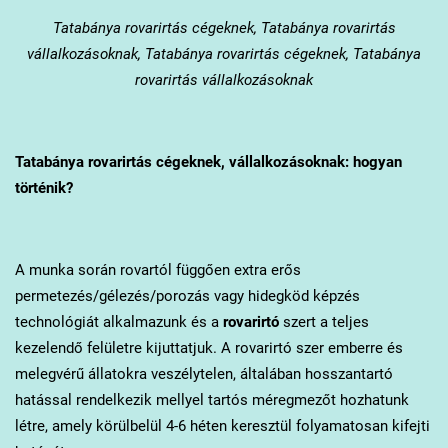
Tatabánya
rovarirtás cégeknek, Tatabánya rovarirtás
vállalkozásoknak, Tatabánya rovarirtás cégeknek, Tatabánya
rovarirtás vállalkozásoknak
Tatabánya
rovarirtás cégeknek, vállalkozásoknak: hogyan
történik?
A munka során rovartól függően extra erős
permetezés/gélezés/porozás vagy hidegköd képzés
technológiát alkalmazunk és a
rovarirtó
szert a teljes
kezelendő felületre kijuttatjuk. A rovarirtó szer emberre és
melegvérű állatokra veszélytelen, általában hosszantartó
hatással rendelkezik mellyel tartós méregmezőt hozhatunk
létre, amely körülbelül 4-6 héten keresztül folyamatosan kifejti