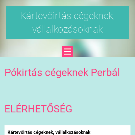
Kártevőirtás cégeknek,
vállalkozásoknak
Pókirtás cégeknek Perbál
ELÉRHETŐSÉG
Kártevőirtás cégeknek, vállalkozásoknak