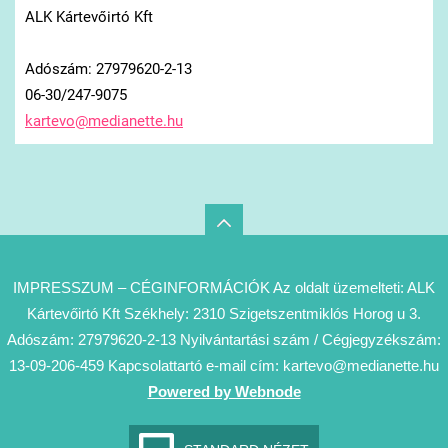
ALK Kártevőirtó Kft
Adószám: 27979620-2-13
06-30/247-9075
kartevo@
medianet
te.hu
IMPRESSZUM – CÉGINFORMÁCIÓK Az oldalt üzemelteti: ALK
Kártevőirtó Kft Székhely: 2310 Szigetszentmiklós Horog u 3.
Adószám: 27979620-2-13 Nyilvántartási szám / Cégjegyzékszám:
13-09-206-459 Kapcsolattartó e-mail cím: kartevo@medianette.hu
Powered by Webnode