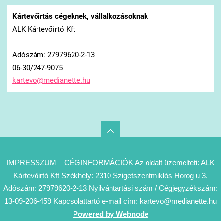
Kártevőirtás cégeknek, vállalkozásoknak
ALK Kártevőirtó Kft
Adószám: 27979620-2-13
06-30/247-9075
kartevo@
medianet
te.hu
IMPRESSZUM – CÉGINFORMÁCIÓK Az oldalt üzemelteti: ALK
Kártevőirtó Kft Székhely: 2310 Szigetszentmiklós Horog u 3.
Adószám: 27979620-2-13 Nyilvántartási szám / Cégjegyzékszám:
13-09-206-459 Kapcsolattartó e-mail cím: kartevo@medianette.hu
Powered by Webnode