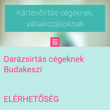
Kártevőirtás cégeknek,
vállalkozásoknak
Darázsirtás cégeknek
Budakeszi
ELÉRHETŐSÉG