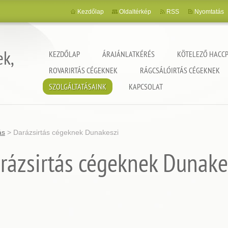
Kezdőlap
Oldaltérkép
RSS
Nyomtatás
ek,
KEZDŐLAP
ÁRAJÁNLATKÉRÉS
KÖTELEZŐ HACCP
ROVARIRTÁS CÉGEKNEK
RÁGCSÁLÓIRTÁS CÉGEKNEK
SZOLGÁLTATÁSAINK
KAPCSOLAT
ás
>
Darázsirtás cégeknek Dunakeszi
rázsirtás cégeknek Dunake