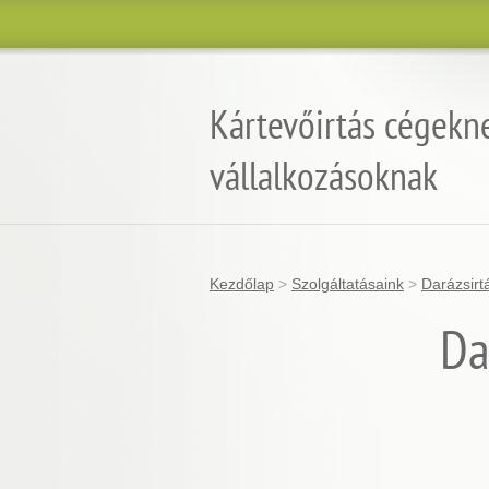
Kártevőirtás cégekn
vállalkozásoknak
Kezdőlap
>
Szolgáltatásaink
>
Darázsirt
Da