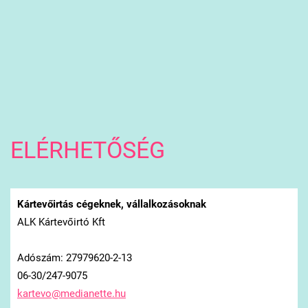
ELÉRHETŐSÉG
Kártevőirtás cégeknek, vállalkozásoknak
ALK Kártevőirtó Kft
Adószám: 27979620-2-13
06-30/247-9075
kartevo@
medianet
te.hu