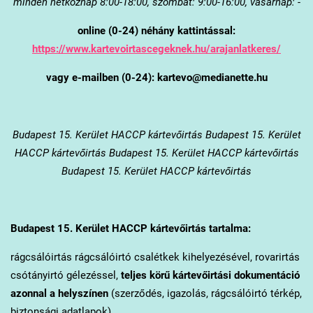
minden hétköznap 8:00-18:00, szombat: 9:00-16:00, vasárnap: -
online (0-24) néhány kattintással:
https://www.kartevoirtascegeknek.hu/arajanlatkeres/
vagy e-mailben (0-24): kartevo@medianette.hu
Budapest 15. Kerület
HACCP kártevőirtás Budapest 15. Kerület
HACCP kártevőirtás Budapest 15. Kerület HACCP kártevőirtás
Budapest 15. Kerület HACCP kártevőirtás
Budapest 15. Kerület
HACCP kártevőirtás tartalma:
rágcsálóirtás rágcsálóirtó csalétkek kihelyezésével, rovarirtás
csótányirtó gélezéssel,
teljes körű kártevőirtási dokumentáció
azonnal a helyszínen
(szerződés, igazolás, rágcsálóirtó térkép,
biztonsági adatlapok).