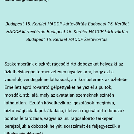
Budapest 15. Kerület
HACCP kártevőirtás Budapest 15. Kerület
HACCP kártevőirtás Budapest 15. Kerület HACCP kártevőirtás
Budapest 15. Kerület HACCP kártevőirtás
Szakemberünk diszkrét rágcsálóirtó dobozokat helyez ki az
üzlethelyiségbe természetesen ügyelve arra, hogy azt a
vásárlók, vendégek ne láthassák, amikor betérnek az üzletébe.
Emellett apró rovarirtó gélpettyeket helyez el a pultok,
mosdók, stb. alá, mely az avatatlan szemeknek szintén
láthatatlan. Ezután következik az igazolások megírása,
biztonsági adatlapok átadása, illetve a rágcsálóirtó dobozok
pontos leltározása, vagyis az ún. rágcsálóirtó térképen
berajzoljuk a dobozok helyét, sorszámát és feljegyezzük a
kihelyezés dátumát.