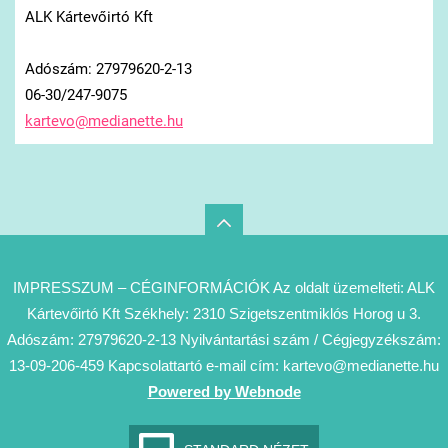
ALK Kártevőirtó Kft
Adószám: 27979620-2-13
06-30/247-9075
kartevo@
medianet
te.hu
IMPRESSZUM – CÉGINFORMÁCIÓK Az oldalt üzemelteti: ALK
Kártevőirtó Kft Székhely: 2310 Szigetszentmiklós Horog u 3.
Adószám: 27979620-2-13 Nyilvántartási szám / Cégjegyzékszám:
13-09-206-459 Kapcsolattartó e-mail cím: kartevo@medianette.hu
Powered by Webnode