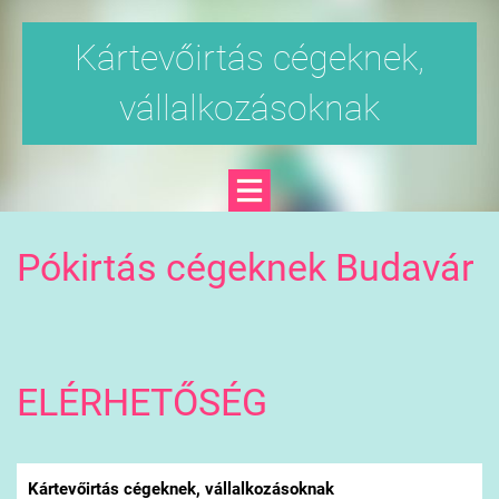
Kártevőirtás cégeknek,
vállalkozásoknak
Pókirtás cégeknek Budavár
ELÉRHETŐSÉG
Kártevőirtás cégeknek, vállalkozásoknak