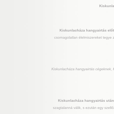
Kiskunl
Kiskunlacháza
hangyairtás előt
csomagolatlan élelmiszereket tegye z
Kiskunlacháza
hangyairtás cégeknek, K
Kiskunlacháza
hangyairtás után
szagtalanná válik, s ezután egy szellő