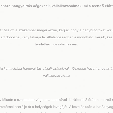
acháza
hangyairtás cégeknek, vállalkozásoknak: mi a teendő előt
t:
Mielőtt a szakember megérkezne, kérjük, hogy a nagybútorokat körülb
árt dobozba, vagy takarja le. Általánosságban elmondható: kérjük, kés
területhez hozzáférhessen.
iskunlacháza hangyairtás vállalkozásoknak, Kiskunlacháza hangyairtá
vállalkozásoknak
:
Miután a szakember végzett a munkával, körülbelül 2 órán keresztül n
ztetéssel cserélje át a helyiségek levegőjét. A kezelés után a hatóanyag