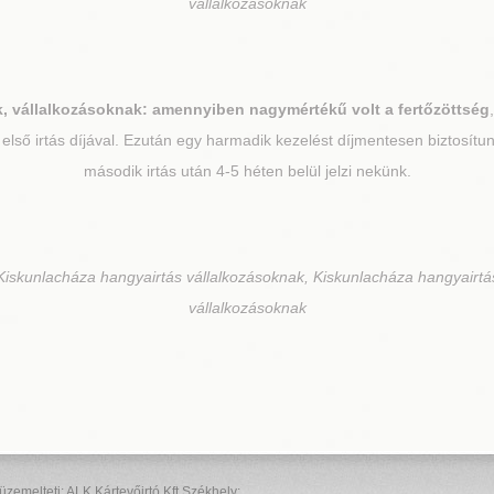
vállalkozásoknak
, vállalkozásoknak: amennyiben nagymértékű volt a fertőzöttség
első irtás díjával. Ezután egy harmadik kezelést díjmentesen biztosít
második irtás után 4-5 héten belül jelzi nekünk.
iskunlacháza hangyairtás vállalkozásoknak, Kiskunlacháza hangyairtá
vállalkozásoknak
elteti: ALK Kártevőirtó Kft Székhely: