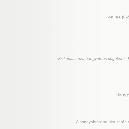
online (0-
Kiskunlacháza
hangyairtás cégeknek, K
Hangya
A hangyairtási munka során a