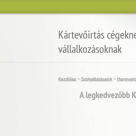
Kártevőirtás cégekn
vállalkozásoknak
Kezdőlap
>
Szolgáltatásaink
>
Hangyair
A legkedvezőbb K