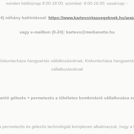
minden hétköznap 8:00-18:00, szombat: 9:00-16:00, vasárnap: -
24) néhány kattintással:
https://www.kartevoirtascegeknek.hu/araj
vagy e-mailben (0-24): kartevo@medianette.hu
iskunlacháza hangyairtás vállalkozásoknak, Kiskunlacháza hangyairtá
vállalkozásoknak
irtó gélezés + permetezés a tökéletes kombináció vállalkozása 
 permetezős és gélezős technológiát komplexen alkalmazzuk, hogy a le