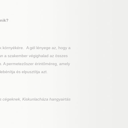
énik?
k környékére. A gél lényege az, hogy a
után a szakember végighalad az összes
stb. A permetezőszer érintőméreg, amely
ebénítja és elpusztítja azt.
s cégeknek, Kiskunlacháza hangyairtás