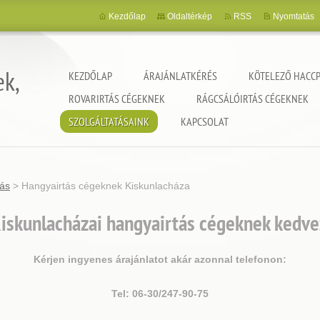
Kezdőlap
Oldaltérkép
RSS
Nyomtatás
ek,
KEZDŐLAP
ÁRAJÁNLATKÉRÉS
KÖTELEZŐ HACCP
ROVARIRTÁS CÉGEKNEK
RÁGCSÁLÓIRTÁS CÉGEKNEK
SZOLGÁLTATÁSAINK
KAPCSOLAT
tás
>
Hangyairtás cégeknek Kiskunlacháza
iskunlacházai hangyairtás cégeknek kedve
Kérjen ingyenes árajánlatot akár azonnal telefonon:
Tel: 06-30/247-90-75