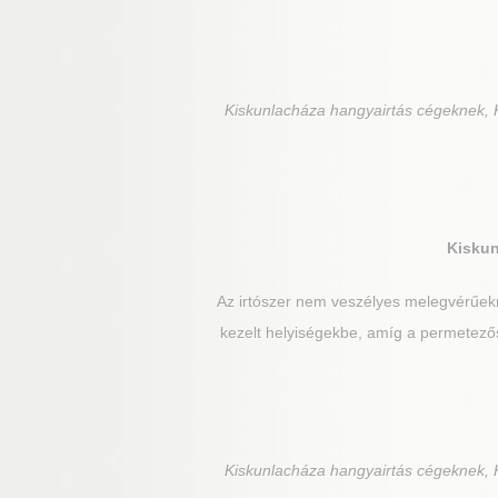
Kiskunlacháza
hangyairtás cégeknek, K
Kisku
Az irtószer nem veszélyes melegvérűek
kezelt helyiségekbe, amíg a permetezős
Kiskunlacháza
hangyairtás cégeknek, K