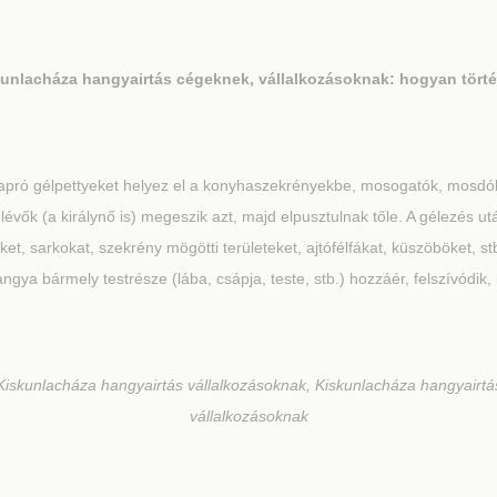
kunlacháza
hangyairtás cégeknek, vállalkozásoknak: hogyan tört
 apró gélpettyeket helyez el a konyhaszekrényekbe, mosogatók, mosdó
 lévők (a királynő is) megeszik azt, majd elpusztulnak tőle. A gélezés 
et, sarkokat, szekrény mögötti területeket, ajtófélfákat, küszöböket, 
angya bármely testrésze (lába, csápja, teste, stb.) hozzáér, felszívódik, l
iskunlacháza hangyairtás vállalkozásoknak, Kiskunlacháza hangyairtá
vállalkozásoknak