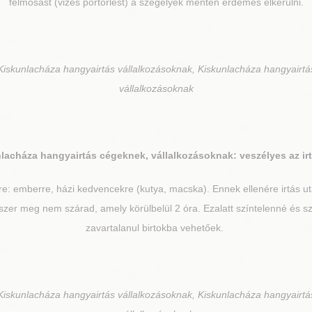
felmosást (vizes portörlést) a szegélyek mentén érdemes elkerülni.
iskunlacháza hangyairtás vállalkozásoknak, Kiskunlacháza hangyairtá
vállalkozásoknak
nlacháza
hangyairtás cégeknek, vállalkozásoknak: veszélyes az ir
re: emberre, házi kedvencekre (kutya, macska). Ennek ellenére irtás 
zer meg nem szárad, amely körülbelül 2 óra. Ezalatt színtelenné és sza
zavartalanul birtokba vehetőek.
iskunlacháza hangyairtás vállalkozásoknak, Kiskunlacháza hangyairtá