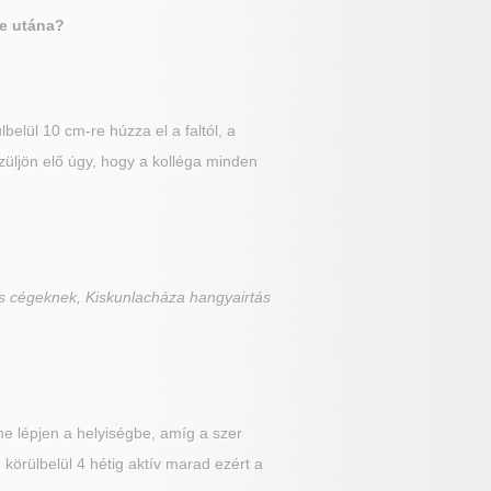
te utána?
elül 10 cm-re húzza el a faltól, a
züljön elő úgy, hogy a kolléga minden
s cégeknek, Kiskunlacháza hangyairtás
e lépjen a helyiségbe, amíg a szer
 körülbelül 4 hétig aktív marad ezért a