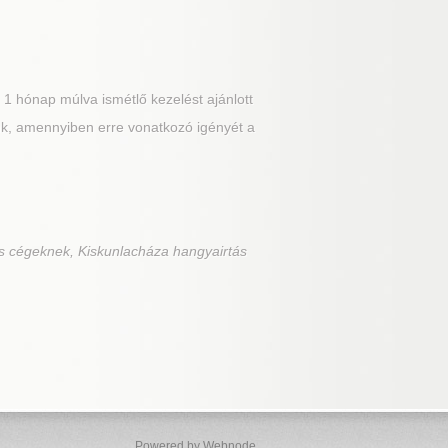
, 1 hónap múlva ismétlő kezelést ajánlott
unk, amennyiben erre vonatkozó igényét a
s cégeknek, Kiskunlacháza hangyairtás
Powered by Webnode