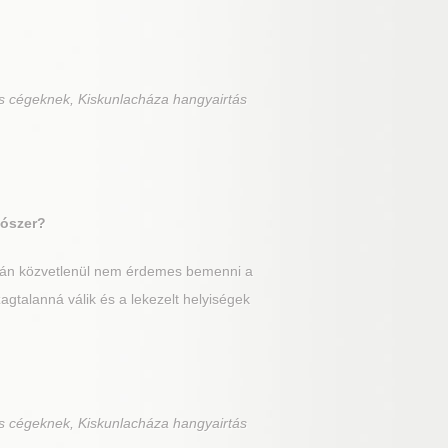
s cégeknek, Kiskunlacháza hangyairtás
tószer?
után közvetlenül nem érdemes bemenni a
gtalanná válik és a lekezelt helyiségek
s cégeknek, Kiskunlacháza hangyairtás