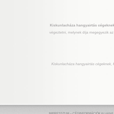
Kiskunlacháza
hangyairtás cégeknek
végeztetni, melynek díja megegyezik az 
Kiskunlacháza
hangyairtás cégeknek, K
IMPRESSZUM – CÉGINFORMÁCIÓK Az oldalt üzem