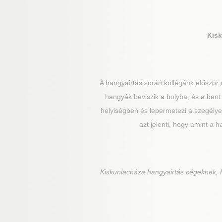
Kis
A hangyairtás során kollégánk először
hangyák beviszik a bolyba, és a bent
helyiségben és lepermetezi a szegélyek
azt jelenti, hogy amint a h
Kiskunlacháza
hangyairtás cégeknek, K