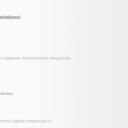
anlatkeres/
s cégeknek, Kiskunlacháza hangyairtás
számára
hető legjobb hatást érjük el.