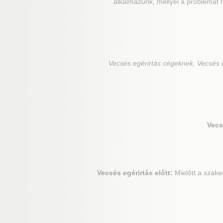
alkalmazunk, mellyel a problémát 
Vecsés
egérirtás cégeknek, Vecsés e
Vecs
Vecsés
egérirtás előtt:
Mielőtt a szake