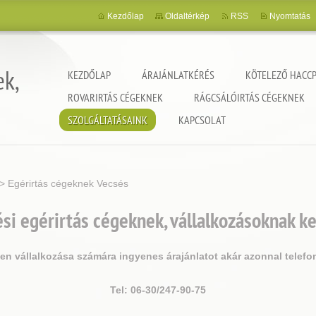
Kezdőlap
Oldaltérkép
RSS
Nyomtatás
ek,
KEZDŐLAP
ÁRAJÁNLATKÉRÉS
KÖTELEZŐ HACCP
ROVARIRTÁS CÉGEKNEK
RÁGCSÁLÓIRTÁS CÉGEKNEK
SZOLGÁLTATÁSAINK
KAPCSOLAT
>
Egérirtás cégeknek Vecsés
si egérirtás cégeknek, vállalkozásoknak k
jen vállalkozása számára ingyenes árajánlatot akár azonnal telefo
Tel: 06-30/247-90-75