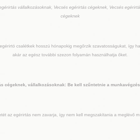
gérirtás vállalkozásoknak, Vecsés egérirtás cégeknek, Vecsés egérirtá
cégeknek
 egérirtó csalétkek hosszú hónapokig megőrzik szavatosságukat, így ha
akár az egész további szezon folyamán használhatja őket.
ás cégeknek, vállalkozásoknak: Be kell szűntetnie a munkavégzést 
t az egérirtás nem zavarja, így nem kell megszakítania a meglévő mun