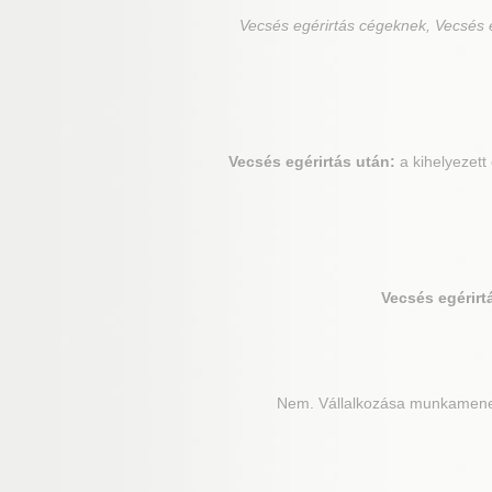
Vecsés
egérirtás cégeknek, Vecsés e
Vecsés
egérirtás után:
a kihelyezett
Vecsés
egérirt
Nem. Vállalkozása munkameneté