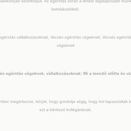
hatékonyan kezelhetjük. Az egérirtás során a lehető legalaposabb mu
betolakodóktól.
gérirtás vállalkozásoknak, Vecsés egérirtás cégeknek, Vecsés egérirtá
cégeknek
és
egérirtás cégeknek, vállalkozásoknak: Mi a teendő előtte és u
mber megérkezne, kérjük, hogy gondolja végig, hogy hol tapasztalták ko
ezt a kiérkező kollégánknak.