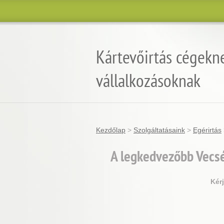
Kártevőirtás cégekn
vállalkozásoknak
Kezdőlap
>
Szolgáltatásaink
>
Egérirtás
A legkedvezőbb Vecsé
Kér