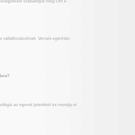
nkavégzéssel szabadítjuk meg Önt a
s vállalkozásoknak, Vecsés egérirtás
tána?
llégái az egerek jelenlétét és mondja el