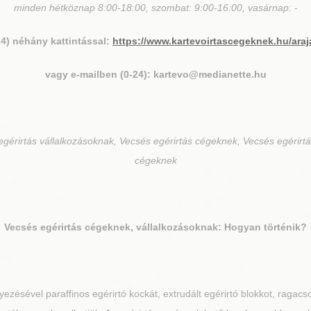
minden hétköznap 8:00-18:00, szombat: 9:00-16:00, vasárnap: -
24) néhány kattintással:
https://www.kartevoirtascegeknek.hu/araj
vagy e-mailben (0-24): kartevo@medianette.hu
gérirtás vállalkozásoknak, Vecsés egérirtás cégeknek, Vecsés egérirtá
cégeknek
Vecsés
egérirtás cégeknek, vállalkozásoknak: Hogyan történik?
ezésével paraffinos egérirtó kockát, extrudált egérirtó blokkot, ragacs