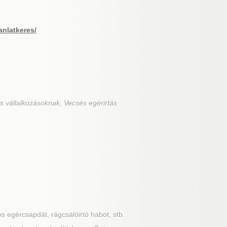
anlatkeres/
s vállalkozásoknak, Vecsés egérirtás
os egércsapdát, rágcsálóirtó habot, stb.