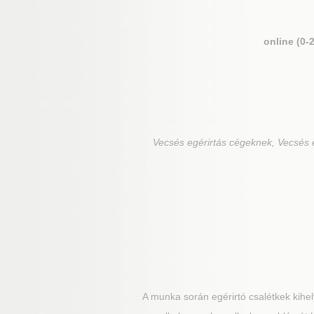
online (0-
Vecsés
egérirtás cégeknek, Vecsés e
A munka során egérirtó csalétkek kihely