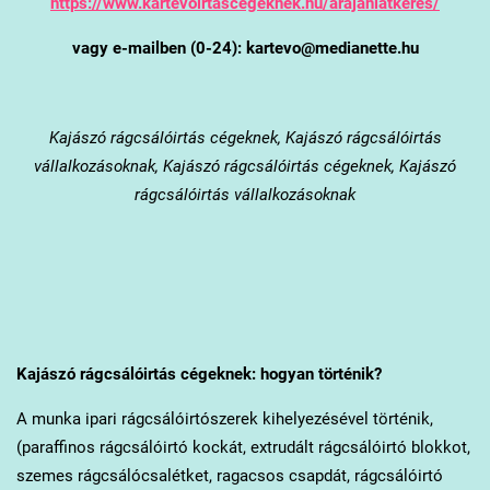
https://www.kartevoirtascegeknek.hu/arajanlatkeres/
vagy e-mailben (0-24): kartevo@medianette.hu
Kajászó
rágcsálóirtás cégeknek, Kajászó rágcsálóirtás
vállalkozásoknak, Kajászó rágcsálóirtás cégeknek, Kajászó
rágcsálóirtás vállalkozásoknak
Kajászó
rágcsálóirtás cégeknek: hogyan történik?
A munka ipari rágcsálóirtószerek kihelyezésével történik,
(paraffinos rágcsálóirtó kockát, extrudált rágcsálóirtó blokkot,
szemes rágcsálócsalétket, ragacsos csapdát, rágcsálóirtó