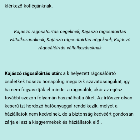
kiérkező kollégánknak.
Kajászó
rágcsálóirtás cégeknek, Kajászó rágcsálóirtás
vállalkozásoknak, Kajászó rágcsálóirtás cégeknek, Kajászó
rágcsálóirtás vállalkozásoknak
Kajászó
rágcsálóirtás után:
a kihelyezett rágcsálóirtó
csalétkek hosszú hónapokig megőrzik szavatosságukat, így
ha nem fogyasztják el mindet a rágcsálók, akár az egész
további szezon folyamán használhatja őket. Az irtószer olyan
keserű ízt hordozó hatóanyaggal rendelkezik, melyet a
háziállatok nem kedvelnek, de a biztonság kedvéért gondosan
zárja el azt a kisgyermekek és háziállatok elől.