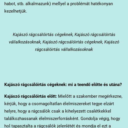
habot, stb. alkalmazunk) mellyel a problémát hatékonyan
kezelhetjük.
Kajászó
rágcsálóirtás cégeknek, Kajászó rágcsálóirtás
vállalkozásoknak, Kajászó rágcsálóirtás cégeknek, Kajászó
rágcsálóirtás vállalkozásoknak
Kajászó
rágcsálóirtás cégeknek: mi a teendő előtte és utána?
Kajászó
rágcsálóirtás előtt:
Mielőtt a szakember megérkezne,
kérjük, hogy a csomagoltatlan élelmiszereket tegye elzárt
helyre, hogy a rágcsálók csak a kihelyezett csalétkekkel
találkozhassanak élelmiszerforrásként. Gondolja végig, hogy
hol tapasztalta a rágcsálók jelenlétét és mondja el ezt a