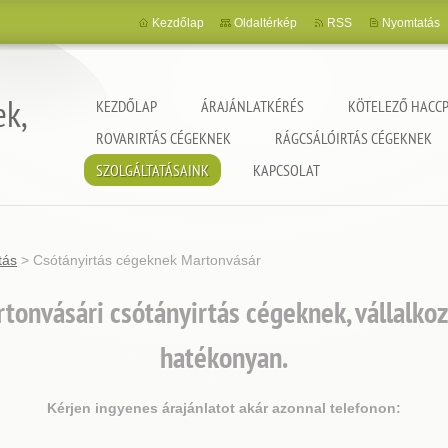
Kezdőlap
Oldaltérkép
RSS
Nyomtatás
ek,
KEZDŐLAP
ÁRAJÁNLATKÉRÉS
KÖTELEZŐ HACCP
ROVARIRTÁS CÉGEKNEK
RÁGCSÁLÓIRTÁS CÉGEKNEK
SZOLGÁLTATÁSAINK
KAPCSOLAT
tás
>
Csótányirtás cégeknek Martonvásár
tonvásári csótányirtás cégeknek, vállalko
hatékonyan.
Kérjen ingyenes árajánlatot akár azonnal telefonon: