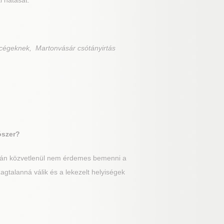
i hatását.
 cégeknek, Martonvásár csótányirtás
ószer?
után közvetlenül nem érdemes bemenni a
gtalanná válik és a lekezelt helyiségek