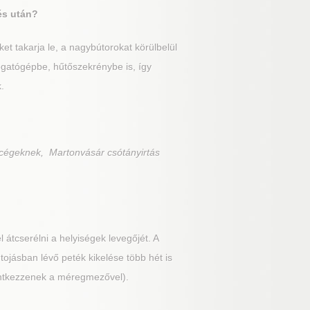
és után?
t takarja le, a nagybútorokat körülbelül
ogatógépbe, hűtőszekrénybe is, így
.
 cégeknek, Martonvásár csótányirtás
l átcserélni a helyiségek levegőjét. A
 tojásban lévő peték kikelése több hét is
érintkezzenek a méregmezővel).