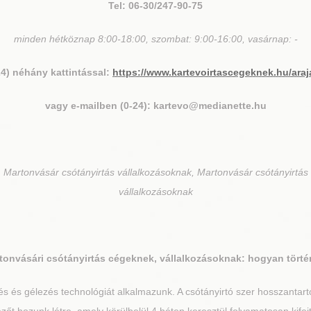
Tel: 06-30/247-90-75
minden hétköznap 8:00-18:00, szombat: 9:00-16:00, vasárnap: -
24) néhány kattintással:
https://www.kartevoirtascegeknek.hu/araj
vagy e-mailben (0-24): kartevo@medianette.hu
 Martonvásár csótányirtás vállalkozásoknak, Martonvásár csótányirtás
vállalkozásoknak
tonvásár
i csótányirtás cégeknek, vállalkozásoknak: hogyan törté
 és gélezés technológiát alkalmazunk. A csótányirtó szer hosszantartó 