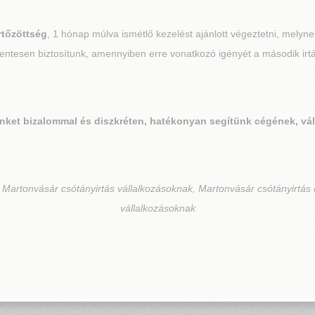
rtőzöttség
, 1 hónap múlva ismétlő kezelést ajánlott végeztetni, melynek
ntesen biztosítunk, amennyiben erre vonatkozó igényét a második irtás
nket bizalommal és diszkréten, hatékonyan segítünk cégének, vál
 Martonvásár csótányirtás vállalkozásoknak, Martonvásár csótányirtás
vállalkozásoknak