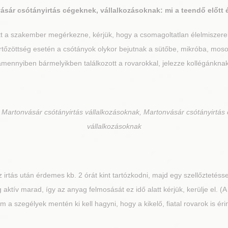
ásár
csótányirtás cégeknek, vállalkozásoknak: mi a teendő előtt 
t a szakember megérkezne, kérjük, hogy a csomagoltatlan élelmiszereke
fertőzöttség esetén a csótányok olykor bejutnak a sütőbe, mikróba, mos
amennyiben bármelyikben találkozott a rovarokkal, jelezze kollégánknak
 Martonvásár csótányirtás vállalkozásoknak, Martonvásár csótányirtás
vállalkozásoknak
 irtás után érdemes kb. 2 órát kint tartózkodni, majd egy szellőztetésse
g aktív marad, így az anyag felmosását ez idő alatt kérjük, kerülje el. (A
m a szegélyek mentén ki kell hagyni, hogy a kikelő, fiatal rovarok is 