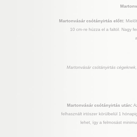
Martonv
Martonvásár
csótányirtás előtt:
Mielőt
10 cm-re húzza el a faltól. Nagy 
Martonvásár
csótányirtás cégeknek,
Martonvásár
csótányirtás után:
Az
felhasznált irtószer körülbelül 1 hónapi
lehet, így a felmosást minimu