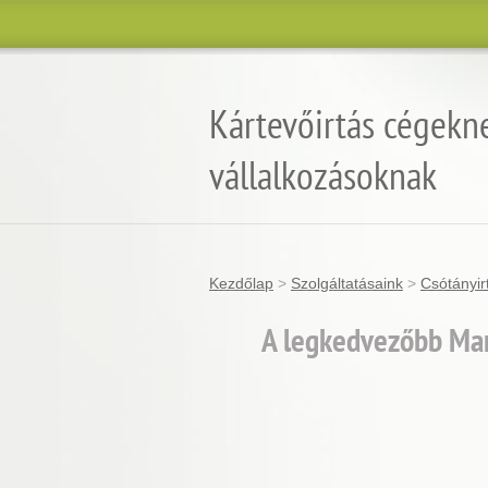
Kártevőirtás cégekn
vállalkozásoknak
Kezdőlap
>
Szolgáltatásaink
>
Csótányir
A legkedvezőbb Mar