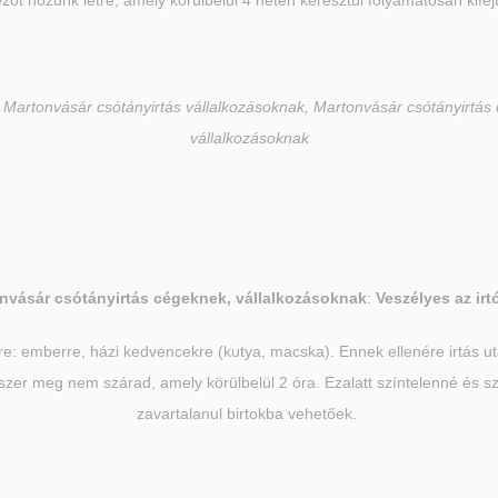
t hozunk létre, amely körülbelül 4 héten keresztül folyamatosan kifejt
 Martonvásár csótányirtás vállalkozásoknak, Martonvásár csótányirtás
vállalkozásoknak
nvásár
csótányirtás cégeknek, vállalkozásoknak
:
Veszélyes az irt
re: emberre, házi kedvencekre (kutya, macska). Ennek ellenére irtás 
zer meg nem szárad, amely körülbelül 2 óra. Ezalatt színtelenné és sza
zavartalanul birtokba vehetőek.