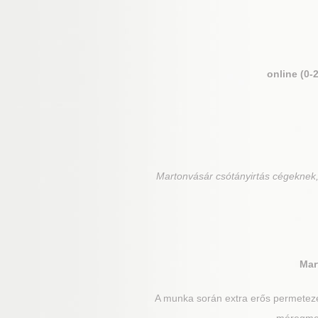
online (0-
Martonvásár
csótányirtás cégeknek,
Mar
A munka során extra erős permetezés