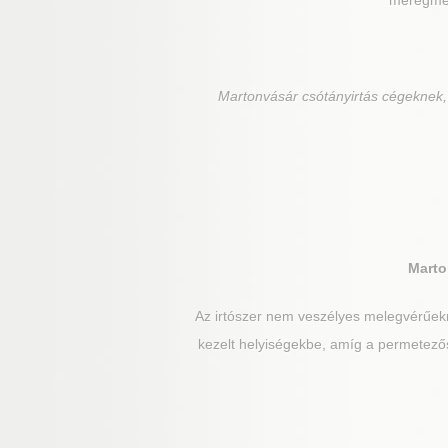
méregmező
Martonvásár
csótányirtás cégeknek,
Marto
Az irtószer nem veszélyes melegvérűek
kezelt helyiségekbe, amíg a permetezős