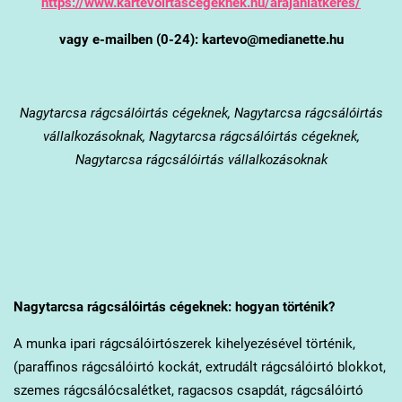
https://www.kartevoirtascegeknek.hu/arajanlatkeres/
vagy e-mailben (0-24): kartevo@medianette.hu
Nagytarcsa
rágcsálóirtás cégeknek, Nagytarcsa rágcsálóirtás
vállalkozásoknak, Nagytarcsa rágcsálóirtás cégeknek,
Nagytarcsa rágcsálóirtás vállalkozásoknak
Nagytarcsa
rágcsálóirtás cégeknek: hogyan történik?
A munka ipari rágcsálóirtószerek kihelyezésével történik,
(paraffinos rágcsálóirtó kockát, extrudált rágcsálóirtó blokkot,
szemes rágcsálócsalétket, ragacsos csapdát, rágcsálóirtó