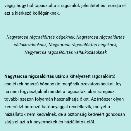
végig, hogy hol tapasztalta a rágcsálók jelenlétét és mondja el
ezt a kiérkező kollégánknak.
Nagytarcsa
rágcsálóirtás cégeknek, Nagytarcsa rágcsálóirtás
vállalkozásoknak, Nagytarcsa rágcsálóirtás cégeknek,
Nagytarcsa rágcsálóirtás vállalkozásoknak
Nagytarcsa
rágcsálóirtás után:
a kihelyezett rágcsálóirtó
csalétkek hosszú hónapokig megőrzik szavatosságukat, így
ha nem fogyasztják el mindet a rágcsálók, akár az egész
további szezon folyamán használhatja őket. Az irtószer olyan
keserű ízt hordozó hatóanyaggal rendelkezik, melyet a
háziállatok nem kedvelnek, de a biztonság kedvéért gondosan
zárja el azt a kisgyermekek és háziállatok elől.