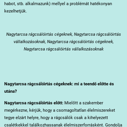
habot, stb. alkalmazunk) mellyel a problémát hatékonyan
kezelhetjük.
Nagytarcsa
rágcsálóirtás cégeknek, Nagytarcsa rágcsálóirtás
vállalkozásoknak, Nagytarcsa rágcsálóirtás cégeknek,
Nagytarcsa rágcsálóirtás vállalkozásoknak
Nagytarcsa
rágcsálóirtás cégeknek: mi a teendő előtte és
utána?
Nagytarcsa
rágcsálóirtás előtt:
Mielőtt a szakember
megérkezne, kérjük, hogy a csomagoltatlan élelmiszereket
tegye elzárt helyre, hogy a rágcsálók csak a kihelyezett
csalétkekkel találkozhassanak élelmiszerforrásként. Gondolja