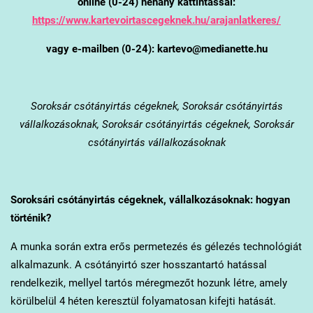
online (0-24) néhány kattintással:
https://www.kartevoirtascegeknek.hu/arajanlatkeres/
vagy e-mailben (0-24): kartevo@medianette.hu
Soroksár
csótányirtás cégeknek, Soroksár csótányirtás
vállalkozásoknak, Soroksár csótányirtás cégeknek, Soroksár
csótányirtás vállalkozásoknak
Soroksár
i csótányirtás cégeknek, vállalkozásoknak: hogyan
történik?
A munka során extra erős permetezés és gélezés technológiát
alkalmazunk. A csótányirtó szer hosszantartó hatással
rendelkezik, mellyel tartós méregmezőt hozunk létre, amely
körülbelül 4 héten keresztül folyamatosan kifejti hatását.