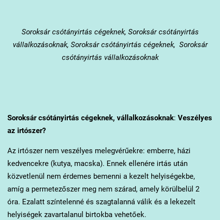
Soroksár
csótányirtás cégeknek, Soroksár csótányirtás
vállalkozásoknak, Soroksár csótányirtás cégeknek, Soroksár
csótányirtás vállalkozásoknak
Soroksár
csótányirtás cégeknek, vállalkozásoknak
:
Veszélyes
az irtószer?
Az irtószer nem veszélyes melegvérűekre: emberre, házi
kedvencekre (kutya, macska). Ennek ellenére irtás után
közvetlenül nem érdemes bemenni a kezelt helyiségekbe,
amíg a permetezőszer meg nem szárad, amely körülbelül 2
óra. Ezalatt színtelenné és szagtalanná válik és a lekezelt
helyiségek zavartalanul birtokba vehetőek.