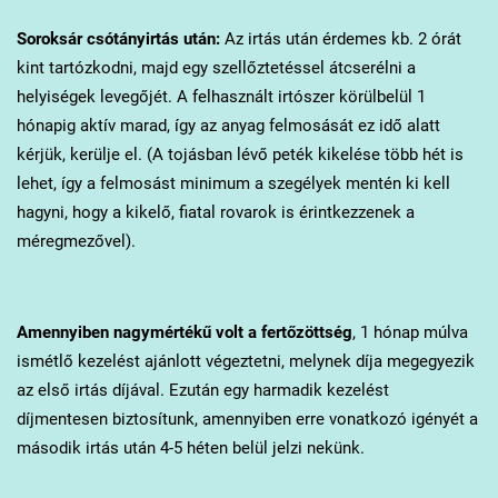
Soroksár
csótányirtás után:
Az irtás után érdemes kb. 2 órát
kint tartózkodni, majd egy szellőztetéssel átcserélni a
helyiségek levegőjét. A felhasznált irtószer körülbelül 1
hónapig aktív marad, így az anyag felmosását ez idő alatt
kérjük, kerülje el. (A tojásban lévő peték kikelése több hét is
lehet, így a felmosást minimum a szegélyek mentén ki kell
hagyni, hogy a kikelő, fiatal rovarok is érintkezzenek a
méregmezővel).
Amennyiben nagymértékű volt a fertőzöttség
, 1 hónap múlva
ismétlő kezelést ajánlott végeztetni, melynek díja megegyezik
az első irtás díjával. Ezután egy harmadik kezelést
díjmentesen biztosítunk, amennyiben erre vonatkozó igényét a
második irtás után 4-5 héten belül jelzi nekünk.