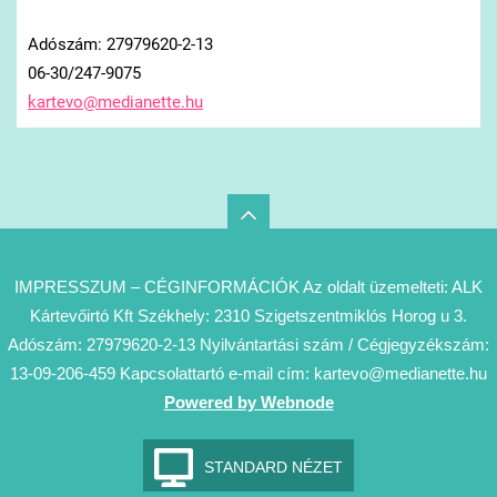
Adószám: 27979620-2-13
06-30/247-9075
kartevo@
medianet
te.hu
IMPRESSZUM – CÉGINFORMÁCIÓK Az oldalt üzemelteti: ALK
Kártevőirtó Kft Székhely: 2310 Szigetszentmiklós Horog u 3.
Adószám: 27979620-2-13 Nyilvántartási szám / Cégjegyzékszám:
13-09-206-459 Kapcsolattartó e-mail cím: kartevo@medianette.hu
Powered by Webnode
STANDARD NÉZET