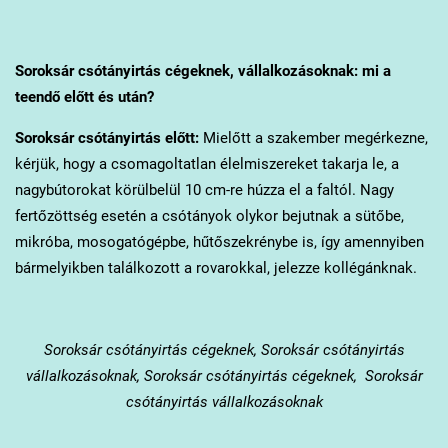
Soroksár
csótányirtás cégeknek, vállalkozásoknak: mi a
teendő előtt és után?
Soroksár
csótányirtás előtt:
Mielőtt a szakember megérkezne,
kérjük, hogy a csomagoltatlan élelmiszereket takarja le, a
nagybútorokat körülbelül 10 cm-re húzza el a faltól. Nagy
fertőzöttség esetén a csótányok olykor bejutnak a sütőbe,
mikróba, mosogatógépbe, hűtőszekrénybe is, így amennyiben
bármelyikben találkozott a rovarokkal, jelezze kollégánknak.
Soroksár
csótányirtás cégeknek, Soroksár csótányirtás
vállalkozásoknak, Soroksár csótányirtás cégeknek, Soroksár
csótányirtás vállalkozásoknak