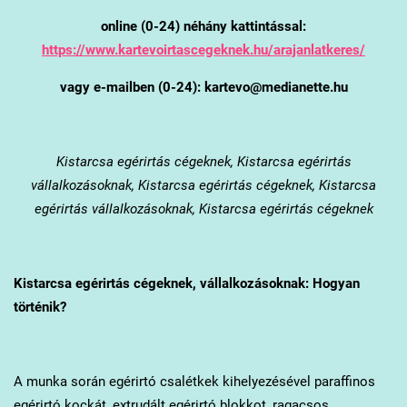
online (0-24) néhány kattintással:
https://www.kartevoirtascegeknek.hu/arajanlatkeres/
vagy e-mailben (0-24): kartevo@medianette.hu
Kistarcsa
egérirtás cégeknek, Kistarcsa egérirtás
vállalkozásoknak, Kistarcsa egérirtás cégeknek, Kistarcsa
egérirtás vállalkozásoknak, Kistarcsa egérirtás cégeknek
Kistarcsa
egérirtás cégeknek, vállalkozásoknak: Hogyan
történik?
A munka során egérirtó csalétkek kihelyezésével paraffinos
egérirtó kockát, extrudált egérirtó blokkot, ragacsos