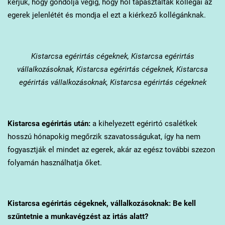
kérjük, hogy gondolja végig, hogy hol tapasztalták kollégái az
egerek jelenlétét és mondja el ezt a kiérkező kollégánknak.
Kistarcsa
egérirtás cégeknek, Kistarcsa egérirtás
vállalkozásoknak, Kistarcsa egérirtás cégeknek, Kistarcsa
egérirtás vállalkozásoknak, Kistarcsa egérirtás cégeknek
Kistarcsa
egérirtás után:
a kihelyezett egérirtó csalétkek
hosszú hónapokig megőrzik szavatosságukat, így ha nem
fogyasztják el mindet az egerek, akár az egész további szezon
folyamán használhatja őket.
Kistarcsa
egérirtás cégeknek, vállalkozásoknak: Be kell
szűntetnie a munkavégzést az irtás alatt?