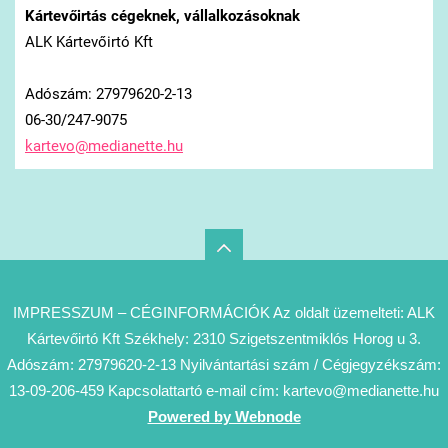
Kártevőirtás cégeknek, vállalkozásoknak
ALK Kártevőirtó Kft
Adószám: 27979620-2-13
06-30/247-9075
kartevo@
medianet
te.hu
IMPRESSZUM – CÉGINFORMÁCIÓK Az oldalt üzemelteti: ALK
Kártevőirtó Kft Székhely: 2310 Szigetszentmiklós Horog u 3.
Adószám: 27979620-2-13 Nyilvántartási szám / Cégjegyzékszám:
13-09-206-459 Kapcsolattartó e-mail cím: kartevo@medianette.hu
Powered by Webnode