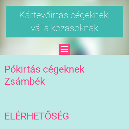
Kártevőirtás cégeknek,
vállalkozásoknak
Pókirtás cégeknek
Zsámbék
ELÉRHETŐSÉG