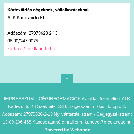
Kártevőirtás cégeknek, vállalkozásoknak
ALK Kártevőirtó Kft
Adószám: 27979620-2-13
06-30/247-9075
kartevo@
medianet
te.hu
IMPRESSZUM – CÉGINFORMÁCIÓK Az oldalt üzemelteti: ALK
Kártevőirtó Kft Székhely: 2310 Szigetszentmiklós Horog u 3.
Adószám: 27979620-2-13 Nyilvántartási szám / Cégjegyzékszám:
13-09-206-459 Kapcsolattartó e-mail cím: kartevo@medianette.hu
Powered by Webnode