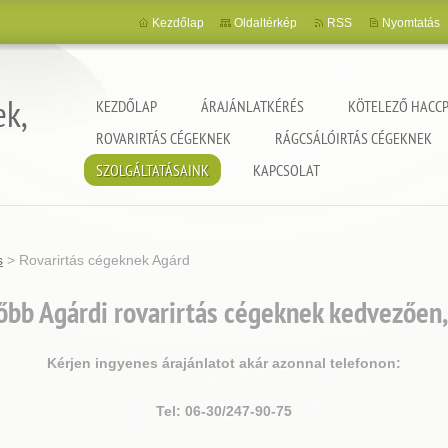
Kezdőlap
Oldaltérkép
RSS
Nyomtatás
ek,
KEZDŐLAP
ÁRAJÁNLATKÉRÉS
KÖTELEZŐ HACCP
ROVARIRTÁS CÉGEKNEK
RÁGCSÁLÓIRTÁS CÉGEKNEK
SZOLGÁLTATÁSAINK
KAPCSOLAT
s
>
Rovarirtás cégeknek Agárd
őbb Agárdi rovarirtás cégeknek kedvezően,
Kérjen ingyenes árajánlatot akár azonnal telefonon:
Tel: 06-30/247-90-75