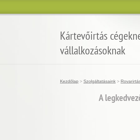
Kártevőirtás cégekn
vállalkozásoknak
Kezdőlap
>
Szolgáltatásaink
>
Rovarirtá
A legkedvez