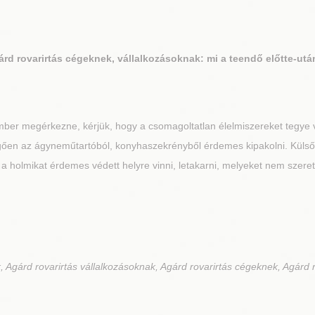
árd
rovarirtás cégeknek, vállalkozásoknak: mi a teendő előtte-ut
ber megérkezne, kérjük, hogy a csomagoltatlan élelmiszereket tegye v
üggően az ágyneműtartóból, konyhaszekrényből érdemes kipakolni. Külső 
 a holmikat érdemes védett helyre vinni, letakarni, melyeket nem szeret
 Agárd rovarirtás vállalkozásoknak, Agárd rovarirtás cégeknek, Agárd r