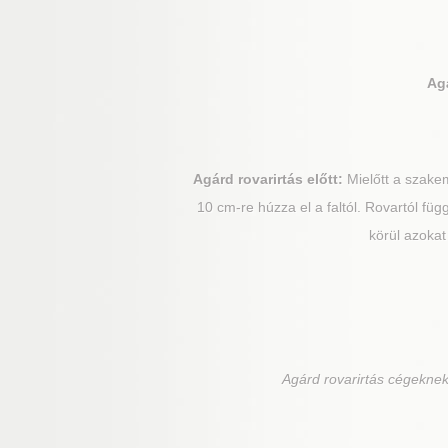
Ag
Agárd
rovarirtás előtt:
Mielőtt a szakem
10 cm-re húzza el a faltól. Rovartól f
körül azokat
Agárd
rovarirtás cégeknek,