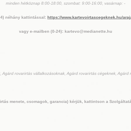
minden hétköznap 8:00-18:00, szombat: 9:00-16:00, vasárnap: -
24) néhány kattintással:
https://www.kartevoirtascegeknek.hu/araj
vagy e-mailben (0-24): kartevo@medianette.hu
 Agárd rovarirtás vállalkozásoknak, Agárd rovarirtás cégeknek, Agárd r
irtás menete, csomagok, garancia) kérjük, kattintson a Szolgáltatá