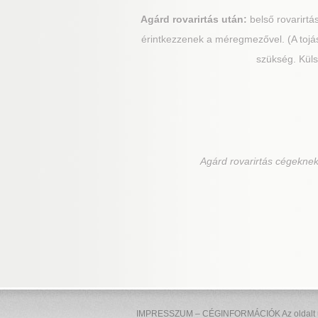
Agárd
rovarirtás után:
belső rovarirtá
érintkezzenek a méregmezővel. (A tojás
szükség. Küls
Agárd
rovarirtás cégeknek,
IMPRESSZUM – CÉGINFORMÁCIÓK Az oldalt üzem