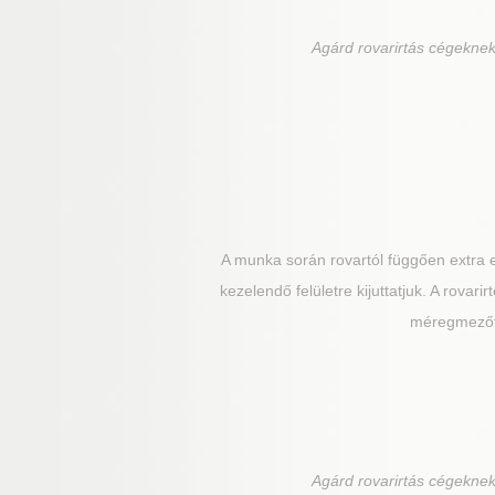
Agárd
rovarirtás cégeknek,
A munka során rovartól függően extra
kezelendő felületre kijuttatjuk. A rovar
méregmezőt h
Agárd
rovarirtás cégeknek,