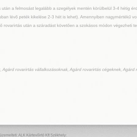
s után a felmosást legalább a szegélyek mentén körülbelül 3-4 hétig érd
ban lévő peték kikelése 2-3 hét is lehet). Amennyiben nagymértékű volt 
ő rovarirtás után a száradást követően a szokásos módon végezheti t
 Agárd rovarirtás vállalkozásoknak, Agárd rovarirtás cégeknek, Agárd r
elteti: ALK Kártevőirtó Kft Székhely: