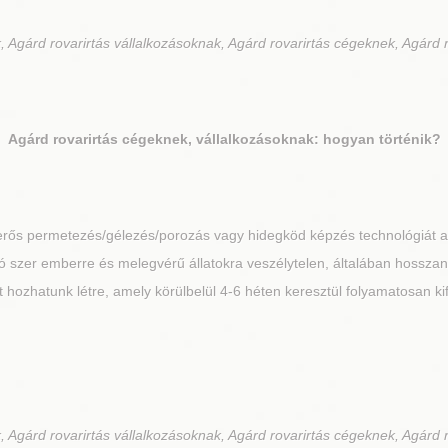
 Agárd rovarirtás vállalkozásoknak, Agárd rovarirtás cégeknek, Agárd r
Agárd
rovarirtás cégeknek, vállalkozásoknak: hogyan történik?
 erős permetezés/gélezés/porozás vagy hidegköd képzés technológiát 
irtó szer emberre és melegvérű állatokra veszélytelen, általában hosszan
ozhatunk létre, amely körülbelül 4-6 héten keresztül folyamatosan kif
 Agárd rovarirtás vállalkozásoknak, Agárd rovarirtás cégeknek, Agárd r