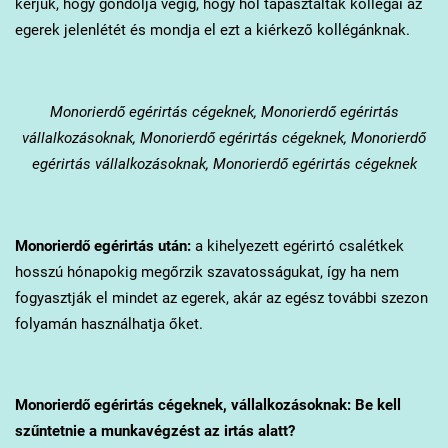
kérjük, hogy gondolja végig, hogy hol tapasztalták kollégái az
egerek jelenlétét és mondja el ezt a kiérkező kollégánknak.
Monorierdő
egérirtás cégeknek, Monorierdő egérirtás
vállalkozásoknak, Monorierdő egérirtás cégeknek, Monorierdő
egérirtás vállalkozásoknak, Monorierdő egérirtás cégeknek
Monorierdő
egérirtás után:
a kihelyezett egérirtó csalétkek
hosszú hónapokig megőrzik szavatosságukat, így ha nem
fogyasztják el mindet az egerek, akár az egész további szezon
folyamán használhatja őket.
Monorierdő
egérirtás cégeknek, vállalkozásoknak: Be kell
szűntetnie a munkavégzést az irtás alatt?