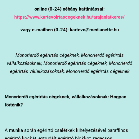
online (0-24) néhány kattintással:
https://www.kartevoirtascegeknek.hu/arajanlatkeres/
vagy e-mailben (0-24): kartevo@medianette.hu
Monorierdő
egérirtás cégeknek, Monorierdő egérirtás
vállalkozásoknak, Monorierdő egérirtás cégeknek, Monorierdő
egérirtás vállalkozásoknak, Monorierdő egérirtás cégeknek
Monorierdő
egérirtás cégeknek, vállalkozásoknak: Hogyan
történik?
A munka során egérirtó csalétkek kihelyezésével paraffinos
egérirtó kockát, extrudált egérirtó blokkot, ragacsos