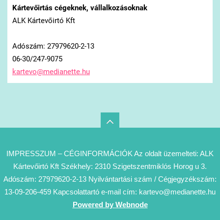
Kártevőirtás cégeknek, vállalkozásoknak
ALK Kártevőirtó Kft
Adószám: 27979620-2-13
06-30/247-9075
kartevo@
medianet
te.hu
IMPRESSZUM – CÉGINFORMÁCIÓK Az oldalt üzemelteti: ALK
Kártevőirtó Kft Székhely: 2310 Szigetszentmiklós Horog u 3.
Adószám: 27979620-2-13 Nyilvántartási szám / Cégjegyzékszám:
13-09-206-459 Kapcsolattartó e-mail cím: kartevo@medianette.hu
Powered by Webnode