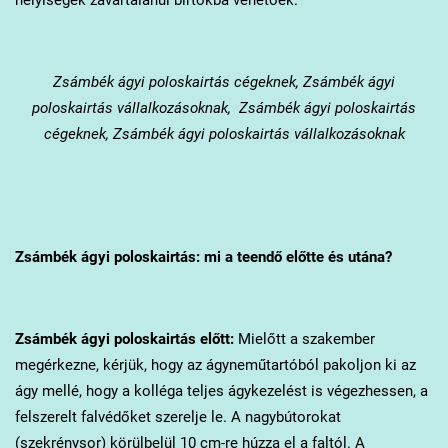
Zsámbék
ágyi poloskairtás cégeknek, Zsámbék ágyi
poloskairtás vállalkozásoknak, Zsámbék ágyi poloskairtás
cégeknek, Zsámbék ágyi poloskairtás vállalkozásoknak
Zsámbék
ágyi poloskairtás: mi a teendő előtte és utána?
Zsámbék
ágyi poloskairtás előtt:
Mielőtt a szakember
megérkezne, kérjük, hogy az ágyneműtartóból pakoljon ki az
ágy mellé, hogy a kolléga teljes ágykezelést is végezhessen, a
felszerelt falvédőket szerelje le. A nagybútorokat
(szekrénysor) körülbelül 10 cm-re húzza el a faltól. A