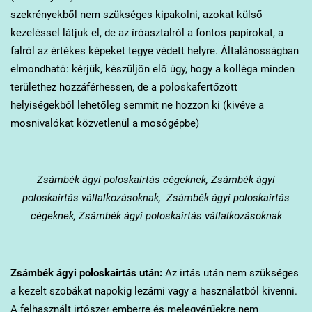
szekrényekből nem szükséges kipakolni, azokat külső
kezeléssel látjuk el, de az íróasztalról a fontos papírokat, a
falról az értékes képeket tegye védett helyre. Általánosságban
elmondható: kérjük, készüljön elő úgy, hogy a kolléga minden
területhez hozzáférhessen, de a poloskafertőzött
helyiségekből lehetőleg semmit ne hozzon ki (kivéve a
mosnivalókat közvetlenül a mosógépbe)
Zsámbék
ágyi poloskairtás cégeknek, Zsámbék ágyi
poloskairtás vállalkozásoknak, Zsámbék ágyi poloskairtás
cégeknek, Zsámbék ágyi poloskairtás vállalkozásoknak
Zsámbék
ágyi poloskairtás után:
Az irtás után nem szükséges
a kezelt szobákat napokig lezárni vagy a használatból kivenni.
A felhasznált irtószer emberre és melegvérűekre nem