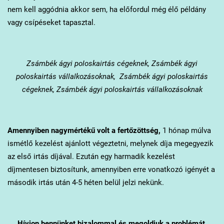
nem kell aggódnia akkor sem, ha előfordul még élő példány
vagy csípéseket tapasztal.
Zsámbék
ágyi poloskairtás cégeknek, Zsámbék ágyi
poloskairtás vállalkozásoknak, Zsámbék ágyi poloskairtás
cégeknek, Zsámbék ágyi poloskairtás vállalkozásoknak
Amennyiben nagymértékű volt a fertőzöttség,
1 hónap múlva
ismétlő kezelést ajánlott végeztetni, melynek díja megegyezik
az első irtás díjával. Ezután egy harmadik kezelést
díjmentesen biztosítunk, amennyiben erre vonatkozó igényét a
második irtás után 4-5 héten belül jelzi nekünk.
Hívjon bennünket bizalommal és megoldjuk a problémát.