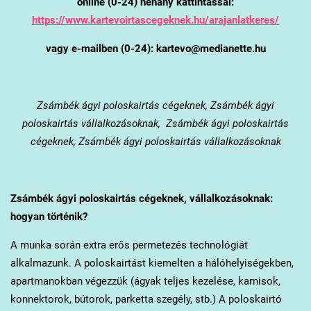
online (0-24) néhány kattintással:
https://www.kartevoirtascegeknek.hu/arajanlatkeres/
vagy e-mailben (0-24): kartevo@medianette.hu
Zsámbék
ágyi poloskairtás cégeknek, Zsámbék ágyi
poloskairtás vállalkozásoknak, Zsámbék ágyi poloskairtás
cégeknek, Zsámbék ágyi poloskairtás vállalkozásoknak
Zsámbék
ágyi poloskairtás cégeknek, vállalkozásoknak:
hogyan történik?
A munka során extra erős permetezés technológiát
alkalmazunk. A poloskairtást kiemelten a hálóhelyiségekben,
apartmanokban végezzük (ágyak teljes kezelése, karnisok,
konnektorok, bútorok, parketta szegély, stb.) A poloskairtó