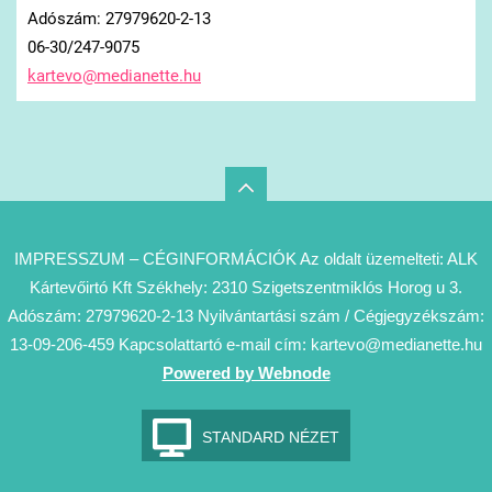
Adószám: 27979620-2-13
06-30/247-9075
kartevo@
medianet
te.hu
IMPRESSZUM – CÉGINFORMÁCIÓK Az oldalt üzemelteti: ALK
Kártevőirtó Kft Székhely: 2310 Szigetszentmiklós Horog u 3.
Adószám: 27979620-2-13 Nyilvántartási szám / Cégjegyzékszám:
13-09-206-459 Kapcsolattartó e-mail cím: kartevo@medianette.hu
Powered by Webnode
STANDARD NÉZET