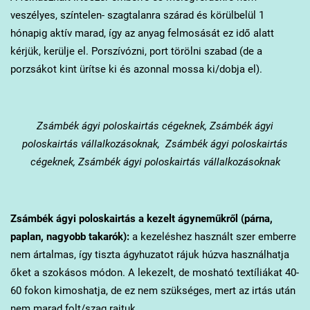
veszélyes, színtelen- szagtalanra szárad és körülbelül 1
hónapig aktív marad, így az anyag felmosását ez idő alatt
kérjük, kerülje el. Porszívózni, port törölni szabad (de a
porzsákot kint ürítse ki és azonnal mossa ki/dobja el).
Zsámbék
ágyi poloskairtás cégeknek, Zsámbék ágyi
poloskairtás vállalkozásoknak, Zsámbék ágyi poloskairtás
cégeknek, Zsámbék ágyi poloskairtás vállalkozásoknak
Zsámbék
ágyi poloskairtás a kezelt ágyneműkről (párna,
paplan, nagyobb takarók):
a kezeléshez használt szer emberre
nem ártalmas, így tiszta ágyhuzatot rájuk húzva használhatja
őket a szokásos módon. A lekezelt, de mosható textíliákat 40-
60 fokon kimoshatja, de ez nem szükséges, mert az irtás után
nem marad folt/szag rajtuk.