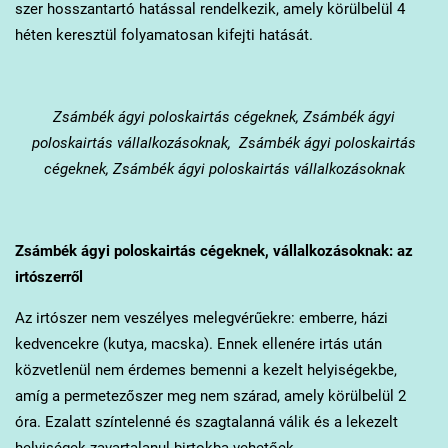
szer hosszantartó hatással rendelkezik, amely körülbelül 4
héten keresztül folyamatosan kifejti hatását.
Zsámbék
ágyi poloskairtás cégeknek, Zsámbék ágyi
poloskairtás vállalkozásoknak, Zsámbék ágyi poloskairtás
cégeknek, Zsámbék ágyi poloskairtás vállalkozásoknak
Zsámbék
ágyi poloskairtás cégeknek, vállalkozásoknak: az
irtószerről
Az irtószer nem veszélyes melegvérűekre: emberre, házi
kedvencekre (kutya, macska). Ennek ellenére irtás után
közvetlenül nem érdemes bemenni a kezelt helyiségekbe,
amíg a permetezőszer meg nem szárad, amely körülbelül 2
óra. Ezalatt színtelenné és szagtalanná válik és a lekezelt
helyiségek zavartalanul birtokba vehetőek.