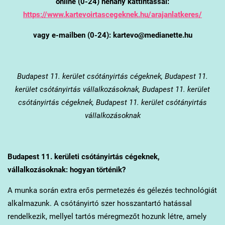
online (0-24) néhány kattintással:
https://www.kartevoirtascegeknek.hu/arajanlatkeres/
vagy e-mailben (0-24): kartevo@medianette.hu
Budapest 11. kerület
csótányirtás cégeknek, Budapest 11.
kerület csótányirtás vállalkozásoknak, Budapest 11. kerület
csótányirtás cégeknek, Budapest 11. kerület csótányirtás
vállalkozásoknak
Budapest 11. kerület
i csótányirtás cégeknek,
vállalkozásoknak: hogyan történik?
A munka során extra erős permetezés és gélezés technológiát
alkalmazunk. A csótányirtó szer hosszantartó hatással
rendelkezik, mellyel tartós méregmezőt hozunk létre, amely