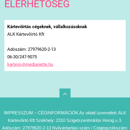
ELÉRHETŐSÉG
Kártevőirtás cégeknek, vállalkozásoknak
ALK Kártevőirtó Kft
Adószám: 27979620-2-13
06-30/247-9075
kartevo@
medianet
te.hu
IMPRESSZUM – CÉGINFORMÁCIÓK Az oldalt üzemelteti: ALK
Kártevőirtó Kft Székhely: 2310 Szigetszentmiklós Horog u 3.
Adószám: 27979620-2-13 Nyilvántartási szám / Cégjegyzékszám: