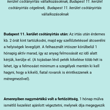
kerület csótányirtás vállalkozásoknak, Budapest 11. kerület
csótányirtás cégeknek, Budapest 11. kerület csótányirtás
vállalkozásoknak
Budapest 11. kerület
csótányirtás után:
Az irtás után érdemes
kb. 2 órát kint tartózkodni, majd egy szellőztetéssel átcserélni
a helyiségek levegőjét. A felhasznált irtószer körülbelül 1
hónapig aktív marad, így az anyag felmosását ez idő alatt
kérjük, kerülje el. (A tojásban lévő peték kikelése több hét is
lehet, így a felmosást minimum a szegélyek mentén ki kell
hagyni, hogy a kikelő, fiatal rovarok is érintkezzenek a
méregmezővel).
Amennyiben nagymértékű volt a fertőzöttség
, 1 hónap múlva
ismétlő kezelést ajánlott végeztetni, melynek díja megegyezik