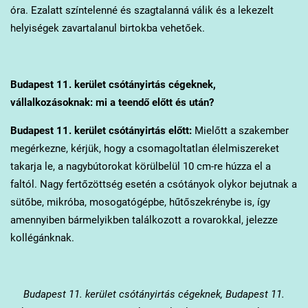
óra. Ezalatt színtelenné és szagtalanná válik és a lekezelt
helyiségek zavartalanul birtokba vehetőek.
Budapest 11. kerület
csótányirtás cégeknek,
vállalkozásoknak: mi a teendő előtt és után?
Budapest 11. kerület
csótányirtás előtt:
Mielőtt a szakember
megérkezne, kérjük, hogy a csomagoltatlan élelmiszereket
takarja le, a nagybútorokat körülbelül 10 cm-re húzza el a
faltól. Nagy fertőzöttség esetén a csótányok olykor bejutnak a
sütőbe, mikróba, mosogatógépbe, hűtőszekrénybe is, így
amennyiben bármelyikben találkozott a rovarokkal, jelezze
kollégánknak.
Budapest 11. kerület
csótányirtás cégeknek, Budapest 11.