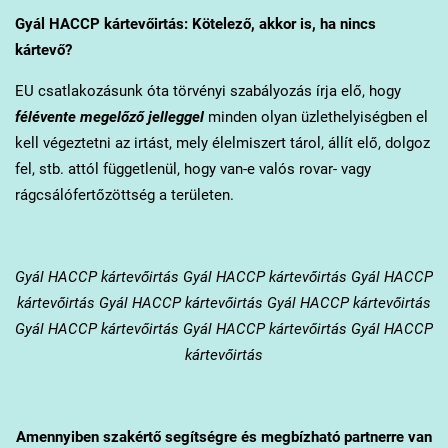
Gyál
HACCP kártevőirtás: Kötelező, akkor is, ha nincs
kártevő?
EU csatlakozásunk óta törvényi szabályozás írja elő, hogy
félévente megelőző jelleggel
minden olyan üzlethelyiségben el
kell végeztetni az irtást, mely élelmiszert tárol, állít elő, dolgoz
fel, stb. attól függetlenül, hogy van-e valós rovar- vagy
rágcsálófertőzöttség a területen.
Gyál
HACCP kártevőirtás Gyál HACCP kártevőirtás Gyál HACCP
kártevőirtás Gyál HACCP kártevőirtás Gyál HACCP kártevőirtás
Gyál HACCP kártevőirtás Gyál HACCP kártevőirtás Gyál HACCP
kártevőirtás
Amennyiben szakértő segítségre és megbízható partnerre van