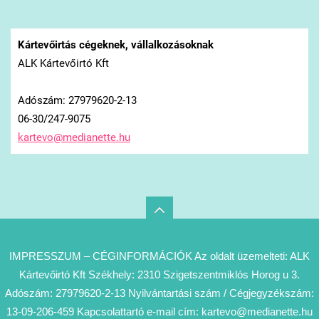
Kártevőirtás cégeknek, vállalkozásoknak
ALK Kártevőirtó Kft
Adószám: 27979620-2-13
06-30/247-9075
kartevo@
medianet
te.hu
IMPRESSZUM – CÉGINFORMÁCIÓK Az oldalt üzemelteti: ALK
Kártevőirtó Kft Székhely: 2310 Szigetszentmiklós Horog u 3.
Adószám: 27979620-2-13 Nyilvántartási szám / Cégjegyzékszám:
13-09-206-459 Kapcsolattartó e-mail cím: kartevo@medianette.hu