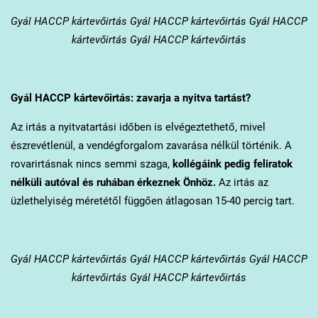
Gyál
HACCP kártevőirtás Gyál HACCP kártevőirtás Gyál HACCP
kártevőirtás Gyál HACCP kártevőirtás
Gyál
HACCP kártevőirtás: zavarja a nyitva tartást?
Az irtás a nyitvatartási időben is elvégeztethető, mivel
észrevétlenül, a vendégforgalom zavarása nélkül történik. A
rovarirtásnak nincs semmi szaga,
kollégáink pedig feliratok
nélküli autóval és ruhában érkeznek Önhöz.
Az irtás az
üzlethelyiség méretétől függően átlagosan 15-40 percig tart.
Gyál
HACCP kártevőirtás Gyál HACCP kártevőirtás Gyál HACCP
kártevőirtás Gyál HACCP kártevőirtás