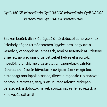
Gyál
HACCP kártevőirtás Gyál HACCP kártevőirtás Gyál HACCP
kártevőirtás Gyál HACCP kártevőirtás
Szakemberünk diszkrét rágcsálóirtó dobozokat helyez ki az
üzlethelyiségbe természetesen ügyelve arra, hogy azt a
vásárlók, vendégek ne láthassák, amikor betérnek az üzletébe.
Emellett apró rovarirtó gélpettyeket helyez el a pultok,
mosdók, stb. alá, mely az avatatlan szemeknek szintén
láthatatlan. Ezután következik az igazolások megírása,
biztonsági adatlapok átadása, illetve a rágcsálóirtó dobozok
pontos leltározása, vagyis az ún. rágcsálóirtó térképen
berajzoljuk a dobozok helyét, sorszámát és feljegyezzük a
kihelyezés dátumát.