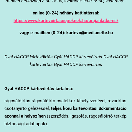
minden hétköznap 8:00-18:00, szombat: 9:00-16:00, vasárnap: -
online (0-24) néhány kattintással:
https://www.kartevoirtascegeknek.hu/arajanlatkeres/
vagy e-mailben (0-24): kartevo@medianette.hu
Gyál
HACCP kártevőirtás Gyál HACCP kártevőirtás Gyál HACCP
kártevőirtás Gyál HACCP kártevőirtás
Gyál
HACCP kártevőirtás tartalma:
rágcsálóirtás rágcsálóirtó csalétkek kihelyezésével, rovarirtás
csótányirtó gélezéssel,
teljes körű kártevőirtási dokumentáció
azonnal a helyszínen
(szerződés, igazolás, rágcsálóirtó térkép,
biztonsági adatlapok).