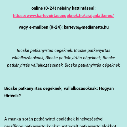
online (0-24) néhány kattintással:
https://www.kartevoirtascegeknek.hu/arajanlatkeres/
vagy e-mailben (0-24): kartevo@medianette.hu
Bicske
patkányirtás cégeknek, Bicske patkányirtás
vállalkozásoknak, Bicske patkányirtás cégeknek, Bicske
patkányirtás vállalkozásoknak, Bicske patkányirtás cégeknek
Bicske
patkányirtás cégeknek, vállalkozásoknak: Hogyan
történik?
A munka során patkányirtó csalétkek kihelyezésével
paraffinos patkányirtó kockát, extrudált patkányirtó blokkot,