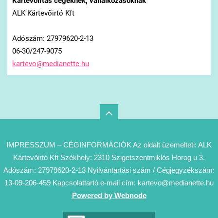
Kártevőirtás cégeknek, vállalkozásoknak
ALK Kártevőirtó Kft
Adószám: 27979620-2-13
06-30/247-9075
kartevo@
medianet
te.hu
IMPRESSZUM – CÉGINFORMÁCIÓK Az oldalt üzemelteti: ALK
Kártevőirtó Kft Székhely: 2310 Szigetszentmiklós Horog u 3.
Adószám: 27979620-2-13 Nyilvántartási szám / Cégjegyzékszám:
13-09-206-459 Kapcsolattartó e-mail cím: kartevo@medianette.hu
Powered by Webnode