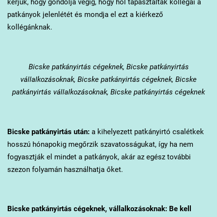
kérjük, hogy gondolja végig, hogy hol tapasztalták kollégái a
patkányok jelenlétét és mondja el ezt a kiérkező
kollégánknak.
Bicske
patkányirtás cégeknek, Bicske patkányirtás
vállalkozásoknak, Bicske patkányirtás cégeknek, Bicske
patkányirtás vállalkozásoknak, Bicske patkányirtás cégeknek
Bicske
patkányirtás után:
a kihelyezett patkányirtó csalétkek
hosszú hónapokig megőrzik szavatosságukat, így ha nem
fogyasztják el mindet a patkányok, akár az egész további
szezon folyamán használhatja őket.
Bicske
patkányirtás cégeknek, vállalkozásoknak: Be kell