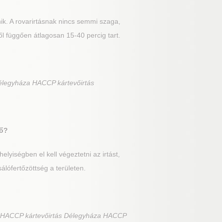
nik. A rovarirtásnak nincs semmi szaga,
ől függően átlagosan 15-40 percig tart.
élegyháza HACCP kártevőirtás
vő?
lyiségben el kell végeztetni az irtást,
sálófertőzöttség a területen.
a HACCP kártevőirtás Délegyháza HACCP