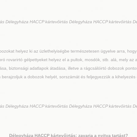
ás Délegyháza HACCP kártevőirtás Délegyháza HACCP kártevőirtás D
ozokat helyez ki az üzlethelyiségbe természetesen ügyelve arra, hogy
ró rovarirtó gélpettyeket helyez el a pultok, mosdók, stb. alá, mely az
a, biztonsági adatlapok átadása, illetve a rágcsálóirtó dobozok pontos
 berajzoljuk a dobozok helyét, sorszámát és feljegyezzük a kihelyezés
ás Délegyháza HACCP kártevőirtás Délegyháza HACCP kártevőirtás D
Délegyháza
HACCP kártevőirtás: zavarja a nyitva tartást?