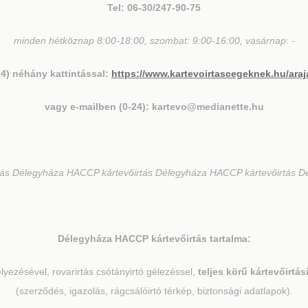
Tel: 06-30/247-90-75
minden hétköznap 8:00-18:00, szombat: 9:00-16:00, vasárnap: -
24) néhány kattintással:
https://www.kartevoirtascegeknek.hu/araj
vagy e-mailben (0-24): kartevo@medianette.hu
ás Délegyháza HACCP kártevőirtás Délegyháza HACCP kártevőirtás D
Délegyháza
HACCP kártevőirtás tartalma:
elyezésével, rovarirtás csótányirtó gélezéssel,
teljes körű kártevőirtá
(szerződés, igazolás, rágcsálóirtó térkép, biztonsági adatlapok).