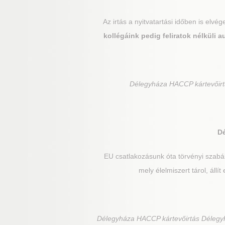
Az irtás a nyitvatartási időben is elv
kollégáink pedig feliratok nélküli
Délegyháza
HACCP kártevőirt
D
EU csatlakozásunk óta törvényi szabál
mely élelmiszert tárol, állí
Délegyháza
HACCP kártevőirtás Délegy