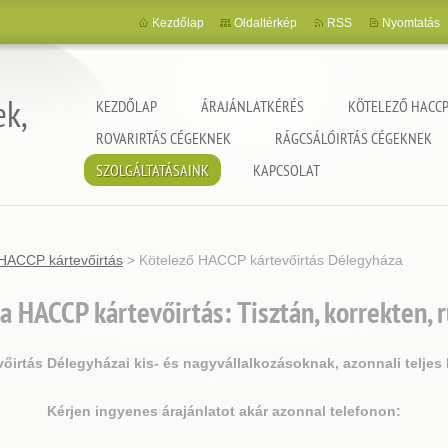
Kezdőlap
Oldaltérkép
RSS
Nyomtatás
ek,
KEZDŐLAP
ÁRAJÁNLATKÉRÉS
KÖTELEZŐ HACCP
ROVARIRTÁS CÉGEKNEK
RÁGCSÁLÓIRTÁS CÉGEKNEK
SZOLGÁLTATÁSAINK
KAPCSOLAT
HACCP kártevőirtás
>
Kötelező HACCP kártevőirtás Délegyháza
a
HACCP kártevőirtás: Tisztán, korrekten,
irtás Délegyházai kis- és nagyvállalkozásoknak, azonnali teljes
Kérjen ingyenes árajánlatot akár azonnal telefonon: