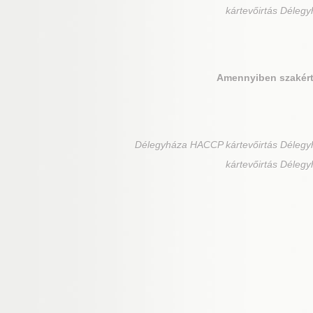
kártevőirtás Déleg
Amennyiben szakért
Délegyháza
HACCP kártevőirtás Délegy
kártevőirtás Déleg