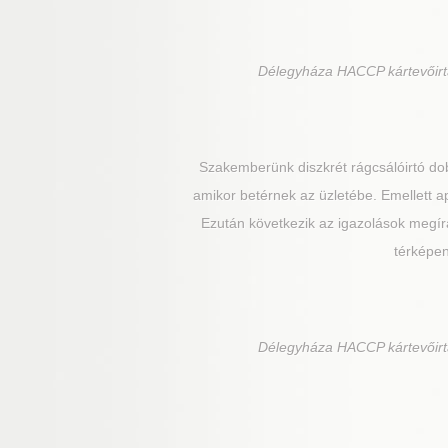
Délegyháza
HACCP kártevőirt
Szakemberünk diszkrét rágcsálóirtó dob
amikor betérnek az üzletébe. Emellett ap
Ezután következik az igazolások megírás
térképen
Délegyháza
HACCP kártevőirt