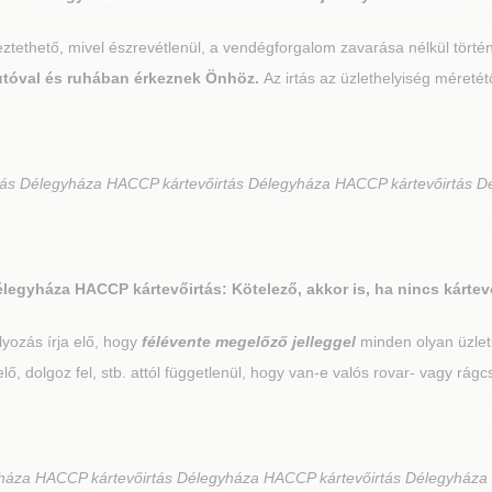
égeztethető, mivel észrevétlenül, a vendégforgalom zavarása nélkül törté
 autóval és ruhában érkeznek Önhöz.
Az irtás az üzlethelyiség méretét
ás Délegyháza HACCP kártevőirtás Délegyháza HACCP kártevőirtás D
élegyháza
HACCP kártevőirtás: Kötelező, akkor is, ha nincs kárte
yozás írja elő, hogy
félévente megelőző jelleggel
minden olyan üzlethe
t elő, dolgoz fel, stb. attól függetlenül, hogy van-e valós rovar- vagy rágc
háza HACCP kártevőirtás Délegyháza HACCP kártevőirtás Délegyház