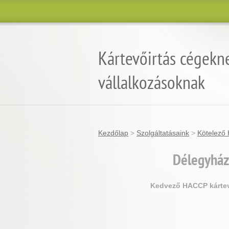
Kártevőirtás cégekn
vállalkozásoknak
Kezdőlap
>
Szolgáltatásaink
>
Kötelező 
Délegyház
Kedvező HACCP kártevő