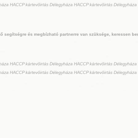
yháza HACCP kártevőirtás Délegyháza HACCP kártevőirtás Délegyháza
ő segítségre és megbízható partnerre van szüksége, keressen be
háza HACCP kártevőirtás Délegyháza HACCP kártevőirtás Délegyház
yháza HACCP kártevőirtás Délegyháza HACCP kártevőirtás Délegyháza