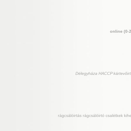
online (0-
Délegyháza
HACCP kártevőirt
rágcsálóirtás rágcsálóirtó csalétkek kih