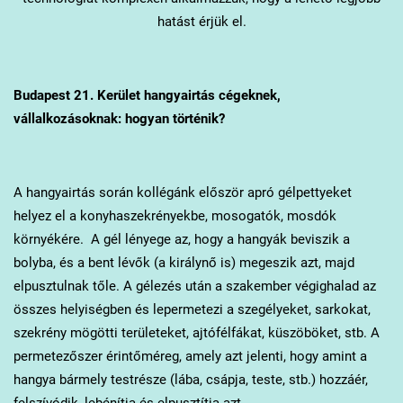
hatást érjük el.
Budapest 21. Kerület
hangyairtás cégeknek,
vállalkozásoknak: hogyan történik?
A hangyairtás során kollégánk először apró gélpettyeket
helyez el a konyhaszekrényekbe, mosogatók, mosdók
környékére. A gél lényege az, hogy a hangyák beviszik a
bolyba, és a bent lévők (a királynő is) megeszik azt, majd
elpusztulnak tőle. A gélezés után a szakember végighalad az
összes helyiségben és lepermetezi a szegélyeket, sarkokat,
szekrény mögötti területeket, ajtófélfákat, küszöböket, stb. A
permetezőszer érintőméreg, amely azt jelenti, hogy amint a
hangya bármely testrésze (lába, csápja, teste, stb.) hozzáér,
felszívódik, lebénítja és elpusztítja azt.