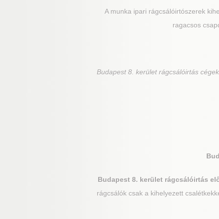
A munka ipari rágcsálóirtószerek kihe
ragacsos csapd
Budapest 8. kerület
rágcsálóirtás cégek
Bud
Budapest 8. kerület
rágcsálóirtás elő
rágcsálók csak a kihelyezett csalétkekk