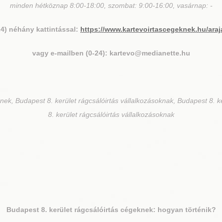
minden hétköznap 8:00-18:00, szombat: 9:00-16:00, vasárnap: -
24) néhány kattintással:
https://www.kartevoirtascegeknek.hu/araj
vagy e-mailben (0-24): kartevo@medianette.hu
nek, Budapest 8. kerület rágcsálóirtás vállalkozásoknak, Budapest 8. k
8. kerület rágcsálóirtás vállalkozásoknak
Budapest 8. kerület
rágcsálóirtás cégeknek: hogyan történik?