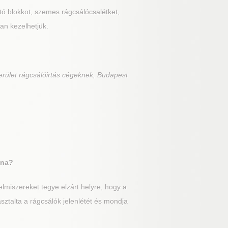
rtó blokkot, szemes rágcsálócsalétket,
an kezelhetjük.
erület rágcsálóirtás cégeknek, Budapest
ána?
lmiszereket tegye elzárt helyre, hogy a
sztalta a rágcsálók jelenlétét és mondja