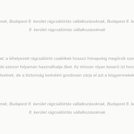
nek, Budapest 8. kerület rágcsálóirtás vállalkozásoknak, Budapest 8. k
8. kerület rágcsálóirtás vállalkozásoknak
án:
a kihelyezett rágcsálóirtó csalétkek hosszú hónapokig megőrzik sza
bi szezon folyamán használhatja őket. Az irtószer olyan keserű ízt ho
dvelnek, de a biztonság kedvéért gondosan zárja el azt a kisgyermekek é
nek, Budapest 8. kerület rágcsálóirtás vállalkozásoknak, Budapest 8. k
8. kerület rágcsálóirtás vállalkozásoknak