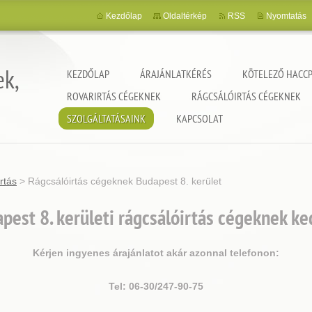
Kezdőlap
Oldaltérkép
RSS
Nyomtatás
ek,
KEZDŐLAP
ÁRAJÁNLATKÉRÉS
KÖTELEZŐ HACCP
ROVARIRTÁS CÉGEKNEK
RÁGCSÁLÓIRTÁS CÉGEKNEK
SZOLGÁLTATÁSAINK
KAPCSOLAT
rtás
>
Rágcsálóirtás cégeknek Budapest 8. kerület
est 8. kerületi rágcsálóirtás cégeknek k
Kérjen ingyenes árajánlatot akár azonnal telefonon:
Tel: 06-30/247-90-75