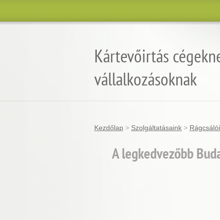
Kártevőirtás cégekn
vállalkozásoknak
Kezdőlap
>
Szolgáltatásaink
>
Rágcsálói
A legkedvezőbb Budap