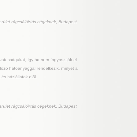
erület rágcsálóirtás cégeknek, Budapest
vatosságukat, így ha nem fogyasztják el
rdozó hatóanyaggal rendelkezik, melyet a
s háziállatok elől.
erület rágcsálóirtás cégeknek, Budapest