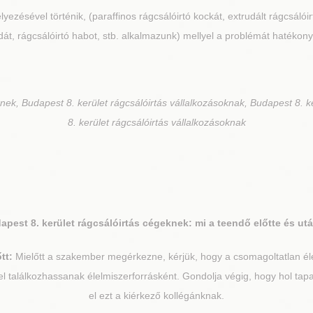
lyezésével történik, (paraffinos rágcsálóirtó kockát, extrudált rágcsálói
át, rágcsálóirtó habot, stb. alkalmazunk) mellyel a problémát hatékony
nek, Budapest 8. kerület rágcsálóirtás vállalkozásoknak, Budapest 8. k
8. kerület rágcsálóirtás vállalkozásoknak
apest 8. kerület
rágcsálóirtás cégeknek: mi a teendő előtte és ut
tt:
Mielőtt a szakember megérkezne, kérjük, hogy a csomagoltatlan éle
el találkozhassanak élelmiszerforrásként. Gondolja végig, hogy hol tapa
el ezt a kiérkező kollégánknak.