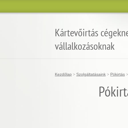
Kártevőirtás cégekn
vállalkozásoknak
Kezdőlap
>
Szolgáltatásaink
>
Pókirtás
Pókirt