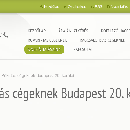
Kezdőlap
Oldaltérkép
RSS
Nyomtatás
ek,
KEZDŐLAP
ÁRAJÁNLATKÉRÉS
KÖTELEZŐ HACCP
ROVARIRTÁS CÉGEKNEK
RÁGCSÁLÓIRTÁS CÉGEKNEK
SZOLGÁLTATÁSAINK
KAPCSOLAT
>
Pókirtás cégeknek Budapest 20. kerület
ás cégeknek Budapest 20. 