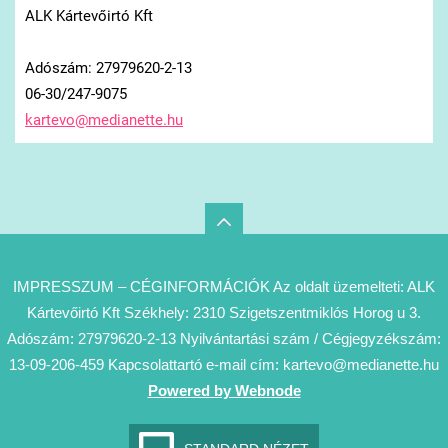
ALK Kártevőirtó Kft
Adószám: 27979620-2-13
06-30/247-9075
kartevo@
medianet
te.hu
IMPRESSZUM – CÉGINFORMÁCIÓK Az oldalt üzemelteti: ALK
Kártevőirtó Kft Székhely: 2310 Szigetszentmiklós Horog u 3.
Adószám: 27979620-2-13 Nyilvántartási szám / Cégjegyzékszám:
13-09-206-459 Kapcsolattartó e-mail cím: kartevo@medianette.hu
Powered by Webnode