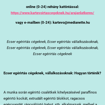
online (0-24) néhány kattintással:
https://www.kartevoirtascegeknek.hu/arajanlatkeres/
vagy e-mailben (0-24): kartevo@medianette.hu
Ecser
egérirtás cégeknek, Ecser egérirtás vállalkozásoknak,
Ecser egérirtás cégeknek, Ecser egérirtás vállalkozásoknak,
Ecser egérirtás cégeknek
Ecser
egérirtás cégeknek, vállalkozásoknak: Hogyan történik?
A munka során egérirtó csalétkek kihelyezésével paraffinos
egérirtó kockát, extrudált egérirtó blokkot, ragacsos
egércsapdát, rágcsálóirtó habot, stb. alkalmazunk, mellyel a