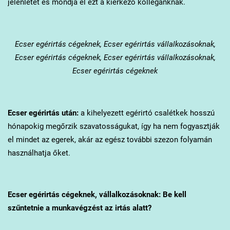
jelenlétét és mondja el ezt a kiérkező kollégánknak.
Ecser
egérirtás cégeknek, Ecser egérirtás vállalkozásoknak,
Ecser egérirtás cégeknek, Ecser egérirtás vállalkozásoknak,
Ecser egérirtás cégeknek
Ecser
egérirtás után:
a kihelyezett egérirtó csalétkek hosszú
hónapokig megőrzik szavatosságukat, így ha nem fogyasztják
el mindet az egerek, akár az egész további szezon folyamán
használhatja őket.
Ecser
egérirtás cégeknek, vállalkozásoknak: Be kell
szűntetnie a munkavégzést az irtás alatt?