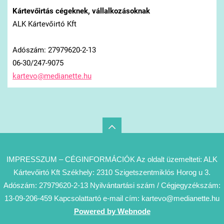
Kártevőirtás cégeknek, vállalkozásoknak
ALK Kártevőirtó Kft
Adószám: 27979620-2-13
06-30/247-9075
kartevo@
medianet
te.hu
IMPRESSZUM – CÉGINFORMÁCIÓK Az oldalt üzemelteti: ALK
Kártevőirtó Kft Székhely: 2310 Szigetszentmiklós Horog u 3.
Adószám: 27979620-2-13 Nyilvántartási szám / Cégjegyzékszám:
13-09-206-459 Kapcsolattartó e-mail cím: kartevo@medianette.hu
Powered by Webnode