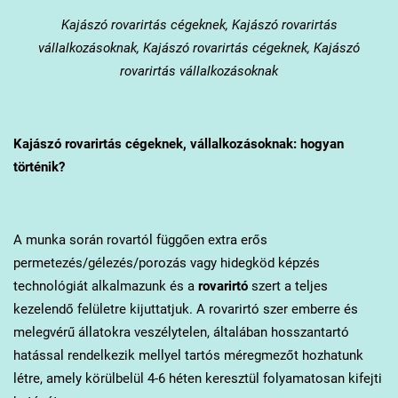
Kajászó
rovarirtás cégeknek, Kajászó rovarirtás
vállalkozásoknak, Kajászó rovarirtás cégeknek, Kajászó
rovarirtás vállalkozásoknak
Kajászó
rovarirtás cégeknek, vállalkozásoknak: hogyan
történik?
A munka során rovartól függően extra erős
permetezés/gélezés/porozás vagy hidegköd képzés
technológiát alkalmazunk és a
rovarirtó
szert a teljes
kezelendő felületre kijuttatjuk. A rovarirtó szer emberre és
melegvérű állatokra veszélytelen, általában hosszantartó
hatással rendelkezik mellyel tartós méregmezőt hozhatunk
létre, amely körülbelül 4-6 héten keresztül folyamatosan kifejti