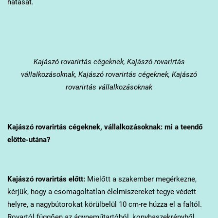
hatását.
Kajászó
rovarirtás cégeknek, Kajászó rovarirtás
vállalkozásoknak, Kajászó rovarirtás cégeknek, Kajászó
rovarirtás vállalkozásoknak
Kajászó
rovarirtás cégeknek, vállalkozásoknak: mi a teendő
előtte-utána?
Kajászó
rovarirtás előtt:
Mielőtt a szakember megérkezne,
kérjük, hogy a csomagoltatlan élelmiszereket tegye védett
helyre, a nagybútorokat körülbelül 10 cm-re húzza el a faltól.
Rovartól függően az ágyneműtartóból, konyhaszekrényből