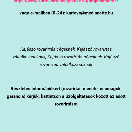
https://www.kartevoirtascegeknek.hu/arajanlatkeres/
vagy e-mailben (0-24): kartevo@medianette.hu
Kajászó
rovarirtás cégeknek, Kajászó rovarirtás
vállalkozásoknak, Kajászó rovarirtás cégeknek, Kajászó
rovarirtás vállalkozásoknak
Részletes információkért (rovarirtás menete, csomagok,
garancia) kérjük, kattintson a Szolgáltatások között az adott
rovarirtásra