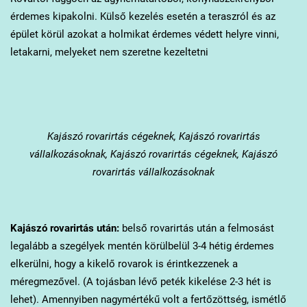
érdemes kipakolni. Külső kezelés esetén a teraszról és az
épület körül azokat a holmikat érdemes védett helyre vinni,
letakarni, melyeket nem szeretne kezeltetni
Kajászó
rovarirtás cégeknek, Kajászó rovarirtás
vállalkozásoknak, Kajászó rovarirtás cégeknek, Kajászó
rovarirtás vállalkozásoknak
Kajászó
rovarirtás után:
belső rovarirtás után a felmosást
legalább a szegélyek mentén körülbelül 3-4 hétig érdemes
elkerülni, hogy a kikelő rovarok is érintkezzenek a
méregmezővel. (A tojásban lévő peték kikelése 2-3 hét is
lehet). Amennyiben nagymértékű volt a fertőzöttség, ismétlő