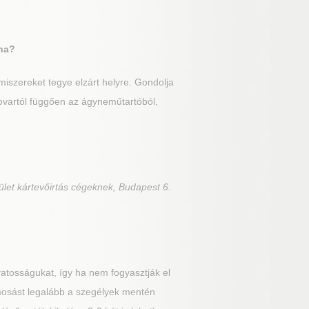
ána?
iszereket tegye elzárt helyre. Gondolja
 rovartól függően az ágyneműtartóból,
ület kártevőirtás cégeknek, Budapest 6.
atosságukat, így ha nem fogyasztják el
lmosást legalább a szegélyek mentén