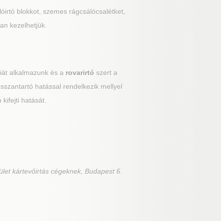
álóirtó blokkot, szemes rágcsálócsalétket,
an kezelhetjük.
giát alkalmazunk és a
rovarirtó
szert a
hosszantartó hatással rendelkezik mellyel
kifejti hatását.
ület kártevőirtás cégeknek, Budapest 6.