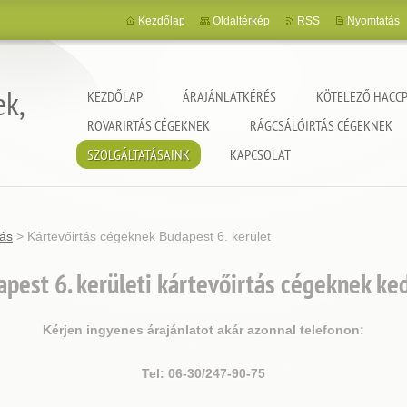
Kezdőlap
Oldaltérkép
RSS
Nyomtatás
ek,
KEZDŐLAP
ÁRAJÁNLATKÉRÉS
KÖTELEZŐ HACCP
ROVARIRTÁS CÉGEKNEK
RÁGCSÁLÓIRTÁS CÉGEKNEK
SZOLGÁLTATÁSAINK
KAPCSOLAT
tás
>
Kártevőirtás cégeknek Budapest 6. kerület
pest 6. kerületi kártevőirtás cégeknek ke
Kérjen ingyenes árajánlatot akár azonnal telefonon:
Tel: 06-30/247-90-75