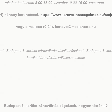
minden hétköznap 8:00-18:00, szombat: 9:00-16:00, vasárnap: -
24) néhány kattintással:
https://www.kartevoirtascegeknek.hu/araj
vagy e-mailben (0-24): kartevo@medianette.hu
ek, Budapest 6. kerület kártevőirtás vállalkozásoknak, Budapest 6. ker
kerület kártevőirtás vállalkozásoknak
Budapest 6. kerület
kártevőirtás cégeknek: hogyan történik?