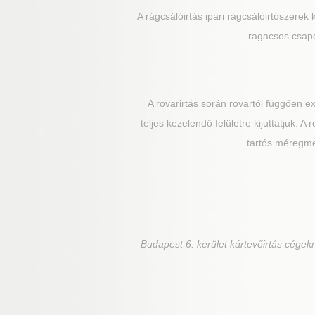
A rágcsálóirtás ipari rágcsálóirtószerek 
ragacsos csapd
A rovarirtás során rovartól függően 
teljes kezelendő felületre kijuttatjuk. 
tartós méregmez
Budapest 6. kerület
kártevőirtás cégekn