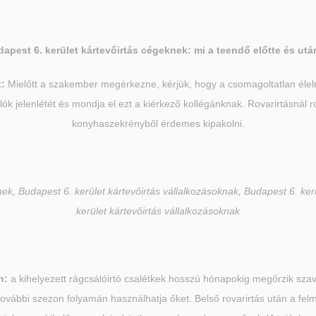
apest 6. kerület
kártevőirtás cégeknek: mi a teendő előtte és ut
:
Mielőtt a szakember megérkezne, kérjük, hogy a csomagoltatlan élelm
lók jelenlétét és mondja el ezt a kiérkező kollégánknak. Rovarirtásnál
konyhaszekrényből érdemes kipakolni.
ek, Budapest 6. kerület kártevőirtás vállalkozásoknak, Budapest 6. ker
kerület kártevőirtás vállalkozásoknak
n:
a kihelyezett rágcsálóirtó csalétkek hosszú hónapokig megőrzik szav
további szezon folyamán használhatja őket. Belső rovarirtás után a fe