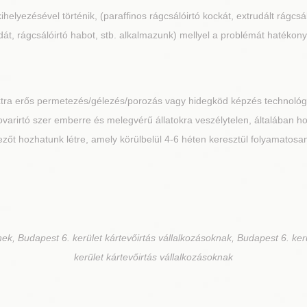
kihelyezésével történik, (paraffinos rágcsálóirtó kockát, extrudált rágcs
át, rágcsálóirtó habot, stb. alkalmazunk) mellyel a problémát hatékony
extra erős permetezés/gélezés/porozás vagy hidegköd képzés technoló
A rovarirtó szer emberre és melegvérű állatokra veszélytelen, általában 
őt hozhatunk létre, amely körülbelül 4-6 héten keresztül folyamatosan 
ek, Budapest 6. kerület kártevőirtás vállalkozásoknak, Budapest 6. ker
kerület kártevőirtás vállalkozásoknak