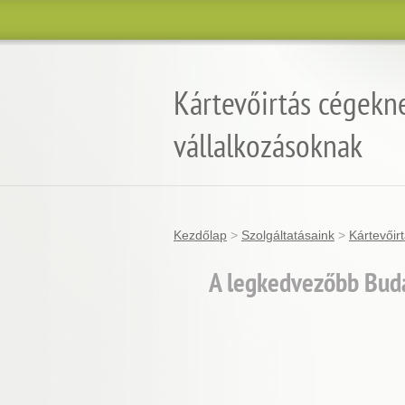
Kártevőirtás cégekn
vállalkozásoknak
Kezdőlap
>
Szolgáltatásaink
>
Kártevőir
A legkedvezőbb Buda