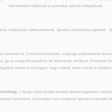
bármelyikben találkozott a rovarokkal, jelezze kollégánknak.
lota csótányirtás vállalkozásoknak, Újpalota csótányirtás cégeknek, Új
tán érdemes kb. 2 órát kint tartózkodni, majd egy szellőztetéssel átcseré
, így az anyag felmosását ez idő alatt kérjük, kerülje el. (A tojásban lé
gélyek mentén ki kell hagyni, hogy a kikelő, fiatal rovarok is érintk
rtőzöttség
, 1 hónap múlva ismétlő kezelést ajánlott végeztetni, melynek
ntesen biztosítunk, amennyiben erre vonatkozó igényét a második irtás