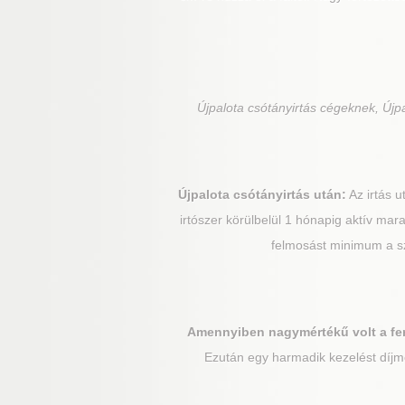
Újpalota
csótányirtás cégeknek, Újpa
Újpalota
csótányirtás után:
Az irtás u
irtószer körülbelül 1 hónapig aktív marad
felmosást minimum a sze
Amennyiben nagymértékű volt a fe
Ezután egy harmadik kezelést díjme