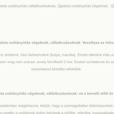
lota csótányirtás vállalkozásoknak, Újpalota csótányirtás cégeknek, Új
alota
csótányirtás cégeknek, vállalkozásoknak
:
Veszélyes az irtós
re: emberre, házi kedvencekre (kutya, macska). Ennek ellenére irtás 
zer meg nem szárad, amely körülbelül 2 óra. Ezalatt színtelenné és sza
zavartalanul birtokba vehetőek.
ota
csótányirtás cégeknek, vállalkozásoknak: mi a teendő előtt és
szakember megérkezne, kérjük, hogy a csomagoltatlan élelmiszereket ta
tség esetén a csótányok olykor bejutnak a sütőbe, mikróba, mosogatóg