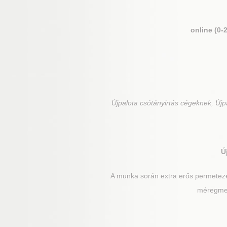
online (0-
Újpalota
csótányirtás cégeknek, Újpa
Ú
A munka során extra erős permetezés
méregmező