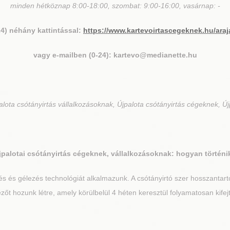
minden hétköznap 8:00-18:00, szombat: 9:00-16:00, vasárnap: -
24) néhány kattintással:
https://www.kartevoirtascegeknek.hu/araj
vagy e-mailben (0-24): kartevo@medianette.hu
lota csótányirtás vállalkozásoknak, Újpalota csótányirtás cégeknek, Új
jpalota
i csótányirtás cégeknek, vállalkozásoknak: hogyan történi
 és gélezés technológiát alkalmazunk. A csótányirtó szer hosszantartó 
t hozunk létre, amely körülbelül 4 héten keresztül folyamatosan kifejt