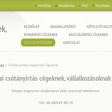
Kezdőlap
Oldaltérkép
RSS
Nyomtatás
ek,
KEZDŐLAP
ÁRAJÁNLATKÉRÉS
KÖTELEZŐ HACCP
ROVARIRTÁS CÉGEKNEK
RÁGCSÁLÓIRTÁS CÉGEKNEK
SZOLGÁLTATÁSAINK
KAPCSOLAT
tás
>
Csótányirtás cégeknek Újpalota
i csótányirtás cégeknek, vállalkozásokna
Kérjen ingyenes árajánlatot akár azonnal telefonon:
Tel: 06-30/247-90-75