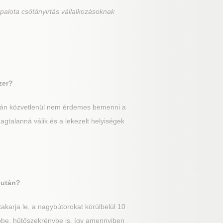
palota csótányirtás vállalkozásoknak
zer?
után közvetlenül nem érdemes bemenni a
gtalanná válik és a lekezelt helyiségek
 után?
karja le, a nagybútorokat körülbelül 10
épbe, hűtőszekrénybe is, így amennyiben