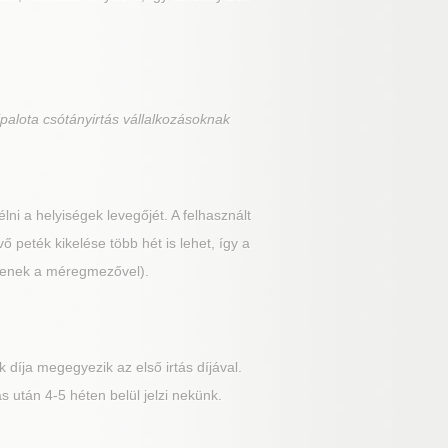
palota csótányirtás vállalkozásoknak
lni a helyiségek levegőjét. A felhasznált
vő peték kikelése több hét is lehet, így a
ezzenek a méregmezővel).
 díja megegyezik az első irtás díjával.
 után 4-5 héten belül jelzi nekünk.