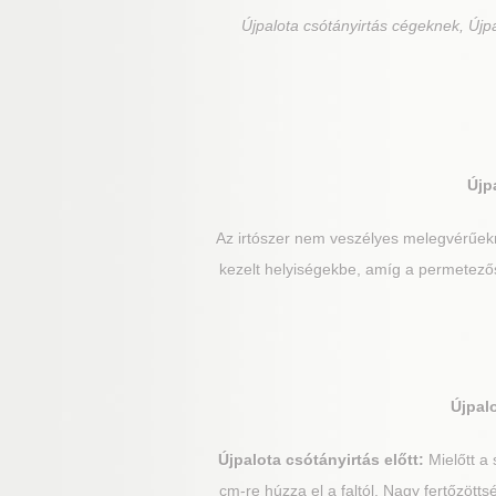
Újpalota
csótányirtás cégeknek, Újpa
Újp
Az irtószer nem veszélyes melegvérűek
kezelt helyiségekbe, amíg a permetezős
Újpal
Újpalota
csótányirtás előtt:
Mielőtt a 
cm-re húzza el a faltól. Nagy fertőzöt