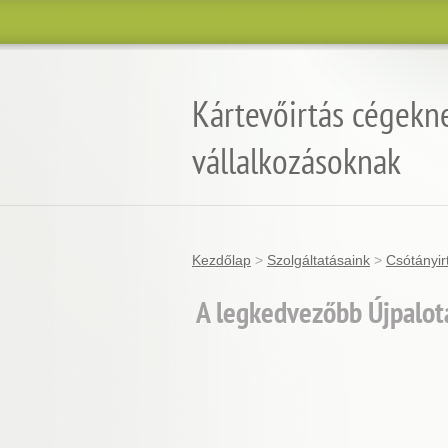
Kártevőirtás cégekn
vállalkozásoknak
Kezdőlap
>
Szolgáltatásaink
>
Csótányir
A legkedvezőbb Újpalota