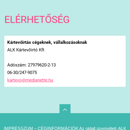
ELÉRHETŐSÉG
Kártevőirtás cégeknek, vállalkozásoknak
ALK Kártevőirtó Kft
Adószám: 27979620-2-13
06-30/247-9075
kartevo@
medianet
te.hu
IMPRESSZUM – CÉGINFORMÁCIÓK Az oldalt üzemelteti: ALK