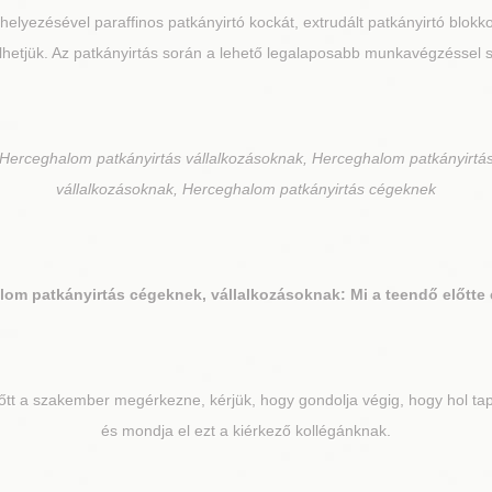
elyezésével paraffinos patkányirtó kockát, extrudált patkányirtó blokko
lhetjük. Az patkányirtás során a lehető legalaposabb munkavégzéssel s
Herceghalom patkányirtás vállalkozásoknak, Herceghalom patkányirtá
vállalkozásoknak, Herceghalom patkányirtás cégeknek
lom
patkányirtás cégeknek, vállalkozásoknak: Mi a teendő előtte
tt a szakember megérkezne, kérjük, hogy gondolja végig, hogy hol tapa
és mondja el ezt a kiérkező kollégánknak.