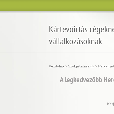
Kártevőirtás cégekn
vállalkozásoknak
Kezdőlap
>
Szolgáltatásaink
>
Patkányir
A legkedvezőbb Herc
Kér