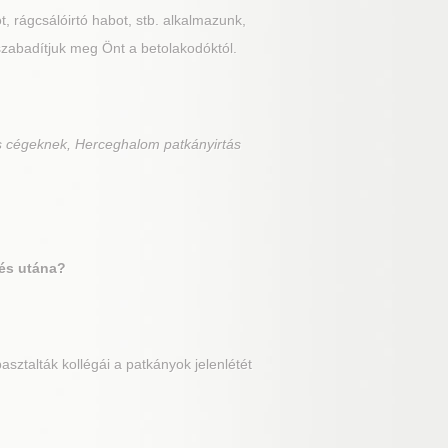
t, rágcsálóirtó habot, stb. alkalmazunk,
zabadítjuk meg Önt a betolakodóktól.
s cégeknek, Herceghalom patkányirtás
 és utána?
sztalták kollégái a patkányok jelenlétét