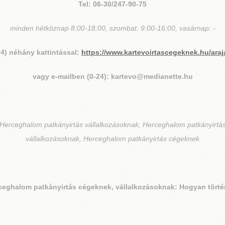
Tel: 06-30/247-90-75
minden hétköznap 8:00-18:00, szombat: 9:00-16:00, vasárnap: -
24) néhány kattintással:
https://www.kartevoirtascegeknek.hu/araj
vagy e-mailben (0-24): kartevo@medianette.hu
Herceghalom patkányirtás vállalkozásoknak, Herceghalom patkányirtá
vállalkozásoknak, Herceghalom patkányirtás cégeknek
ceghalom
patkányirtás cégeknek, vállalkozásoknak: Hogyan törté