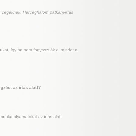
s cégeknek, Herceghalom patkányirtás
kat, így ha nem fogyasztják el mindet a
zést az irtás alatt?
unkafolyamatokat az irtás alatt.