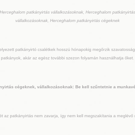
Herceghalom patkányirtás vállalkozásoknak, Herceghalom patkányirtá
vállalkozásoknak, Herceghalom patkányirtás cégeknek
elyezett patkányirtó csalétkek hosszú hónapokig megőrzik szavatosságu
patkányok, akár az egész további szezon folyamán használhatja őket.
yirtás cégeknek, vállalkozásoknak: Be kell szűntetnie a munkavég
az patkányirtás nem zavarja, így nem kell megszakítania a meglévő m