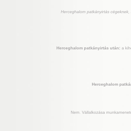
Herceghalom
patkányirtás cégeknek, 
Herceghalom
patkányirtás után:
a kih
Herceghalom
patkán
Nem. Vállalkozása munkamenetét 