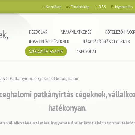
Kezdőlap
Oldaltérkép
RSS
Nyomtatás
ek,
KEZDŐLAP
ÁRAJÁNLATKÉRÉS
KÖTELEZŐ HACCP
ROVARIRTÁS CÉGEKNEK
RÁGCSÁLÓIRTÁS CÉGEKNEK
SZOLGÁLTATÁSAINK
KAPCSOLAT
tás
>
Patkányirtás cégekenk Herceghalom
eghalomi patkányirtás cégeknek, vállalk
hatékonyan.
jen vállalkozása számára ingyenes árajánlatot akár azonnal telefo