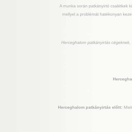
A munka során patkányirtó csalétkek kih
mellyel a problémát hatékonyan keze
Herceghalom
patkányirtás cégeknek, 
Hercegha
Herceghalom
patkányirtás előtt:
Mielő