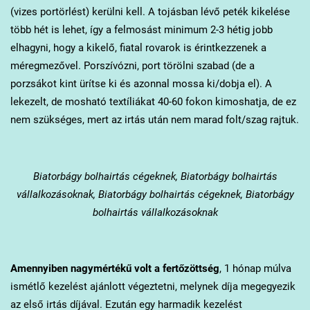
(vizes portörlést) kerülni kell. A tojásban lévő peték kikelése
több hét is lehet, így a felmosást minimum 2-3 hétig jobb
elhagyni, hogy a kikelő, fiatal rovarok is érintkezzenek a
méregmezővel. Porszívózni, port törölni szabad (de a
porzsákot kint ürítse ki és azonnal mossa ki/dobja el). A
lekezelt, de mosható textíliákat 40-60 fokon kimoshatja, de ez
nem szükséges, mert az irtás után nem marad folt/szag rajtuk.
Biatorbágy
bolhairtás cégeknek, Biatorbágy bolhairtás
vállalkozásoknak, Biatorbágy bolhairtás cégeknek, Biatorbágy
bolhairtás vállalkozásoknak
Amennyiben nagymértékű volt a fertőzöttség
, 1 hónap múlva
ismétlő kezelést ajánlott végeztetni, melynek díja megegyezik
az első irtás díjával. Ezután egy harmadik kezelést