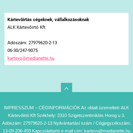
Kártevőirtás cégeknek, vállalkozásoknak
ALK Kártevőirtó Kft
Adószám: 27979620-2-13
06-30/247-9075
kartevo@
medianet
te.hu
IMPRESSZUM – CÉGINFORMÁCIÓK Az oldalt üzemelteti: ALK
Kártevőirtó Kft Székhely: 2310 Szigetszentmiklós Horog u 3.
Adószám: 27979620-2-13 Nyilvántartási szám / Cégjegyzékszám:
13-09-206-459 Kapcsolattartó e-mail cím: kartevo@medianette.hu