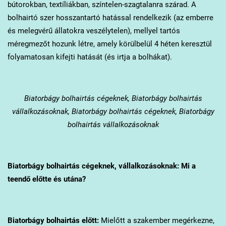
bútorokban, textíliákban, színtelen-szagtalanra szárad. A
bolhairtó szer hosszantartó hatással rendelkezik (az emberre
és melegvérű állatokra veszélytelen), mellyel tartós
méregmezőt hozunk létre, amely körülbelül 4 héten keresztül
folyamatosan kifejti hatását (és irtja a bolhákat).
Biatorbágy
bolhairtás cégeknek, Biatorbágy bolhairtás
vállalkozásoknak, Biatorbágy bolhairtás cégeknek, Biatorbágy
bolhairtás vállalkozásoknak
Biatorbágy
bolhairtás cégeknek, vállalkozásoknak: Mi a
teendő előtte és utána?
Biatorbágy
bolhairtás előtt:
Mielőtt a szakember megérkezne,