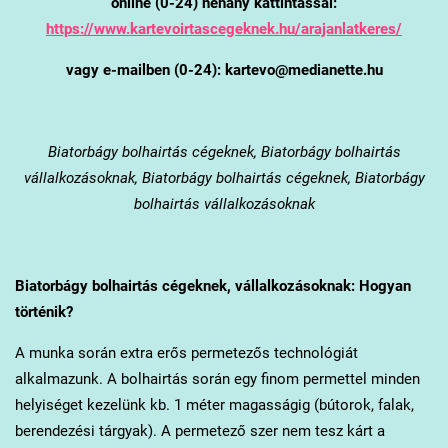
online (0-24) néhány kattintással:
https://www.kartevoirtascegeknek.hu/arajanlatkeres/
vagy e-mailben (0-24): kartevo@medianette.hu
Biatorbágy
bolhairtás cégeknek, Biatorbágy bolhairtás
vállalkozásoknak, Biatorbágy bolhairtás cégeknek, Biatorbágy
bolhairtás vállalkozásoknak
Biatorbágy
bolhairtás cégeknek, vállalkozásoknak: Hogyan
történik?
A munka során extra erős permetezős technológiát
alkalmazunk. A bolhairtás során egy finom permettel minden
helyiséget kezelünk kb. 1 méter magasságig (bútorok, falak,
berendezési tárgyak). A permetező szer nem tesz kárt a