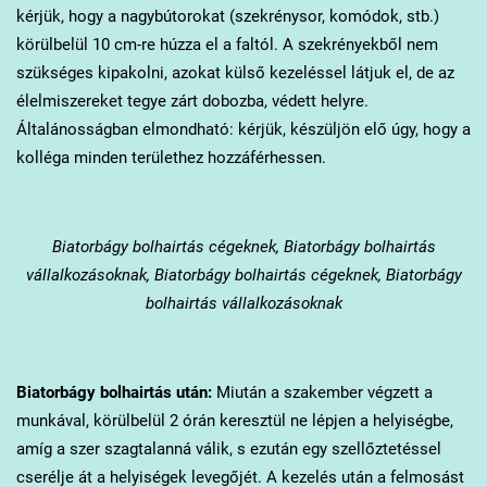
kérjük, hogy a nagybútorokat (szekrénysor, komódok, stb.)
körülbelül 10 cm-re húzza el a faltól. A szekrényekből nem
szükséges kipakolni, azokat külső kezeléssel látjuk el, de az
élelmiszereket tegye zárt dobozba, védett helyre.
Általánosságban elmondható: kérjük, készüljön elő úgy, hogy a
kolléga minden területhez hozzáférhessen.
Biatorbágy
bolhairtás cégeknek, Biatorbágy bolhairtás
vállalkozásoknak, Biatorbágy bolhairtás cégeknek, Biatorbágy
bolhairtás vállalkozásoknak
Biatorbágy
bolhairtás után:
Miután a szakember végzett a
munkával, körülbelül 2 órán keresztül ne lépjen a helyiségbe,
amíg a szer szagtalanná válik, s ezután egy szellőztetéssel
cserélje át a helyiségek levegőjét. A kezelés után a felmosást