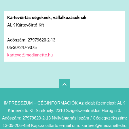
Kártevőirtás cégeknek, vállalkozásoknak
ALK Kártevőirtó Kft
Adószám: 27979620-2-13
06-30/247-9075
kartevo@
medianet
te.hu
IMPRESSZUM – CÉGINFORMÁCIÓK Az oldalt üzemelteti: ALK
Kártevőirtó Kft Székhely: 2310 Szigetszentmiklós Horog u 3.
Adószám: 27979620-2-13 Nyilvántartási szám / Cégjegyzékszám:
13-09-206-459 Kapcsolattartó e-mail cím: kartevo@medianette.hu