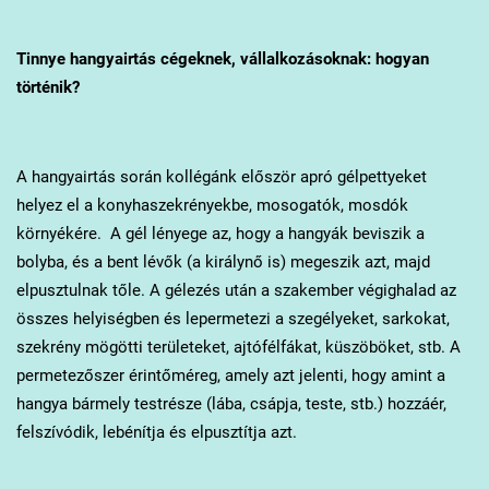
Tinnye
hangyairtás cégeknek, vállalkozásoknak: hogyan
történik?
A hangyairtás során kollégánk először apró gélpettyeket
helyez el a konyhaszekrényekbe, mosogatók, mosdók
környékére. A gél lényege az, hogy a hangyák beviszik a
bolyba, és a bent lévők (a királynő is) megeszik azt, majd
elpusztulnak tőle. A gélezés után a szakember végighalad az
összes helyiségben és lepermetezi a szegélyeket, sarkokat,
szekrény mögötti területeket, ajtófélfákat, küszöböket, stb. A
permetezőszer érintőméreg, amely azt jelenti, hogy amint a
hangya bármely testrésze (lába, csápja, teste, stb.) hozzáér,
felszívódik, lebénítja és elpusztítja azt.