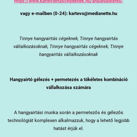
https://www.kartevoirtascegeknek.hu/arajanlatkeres/
vagy e-mailben (0-24): kartevo@medianette.hu
Tinnye
hangyairtás cégeknek, Tinnye hangyairtás
vállalkozásoknak, Tinnye hangyairtás cégeknek, Tinnye
hangyairtás vállalkozásoknak
Hangyairtó gélezés + permetezés a tökéletes kombináció
vállalkozása számára
A hangyairtási munka során a permetezős és gélezős
technológiát komplexen alkalmazzuk, hogy a lehető legjobb
hatást érjük el.