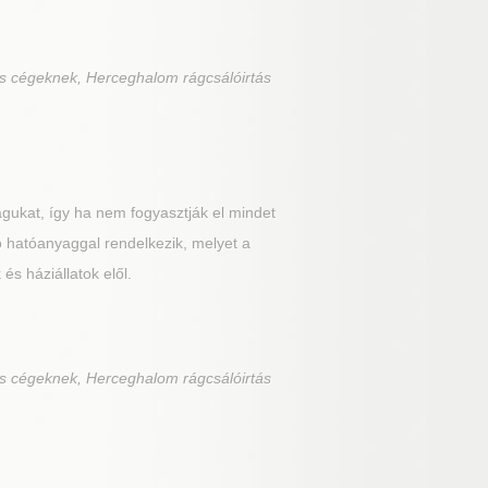
ás cégeknek, Herceghalom rágcsálóirtás
gukat, így ha nem fogyasztják el mindet
ó hatóanyaggal rendelkezik, melyet a
s háziállatok elől.
ás cégeknek, Herceghalom rágcsálóirtás