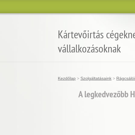
Kártevőirtás cégekn
vállalkozásoknak
Kezdőlap
>
Szolgáltatásaink
>
Rágcsálói
A legkedvezőbb H