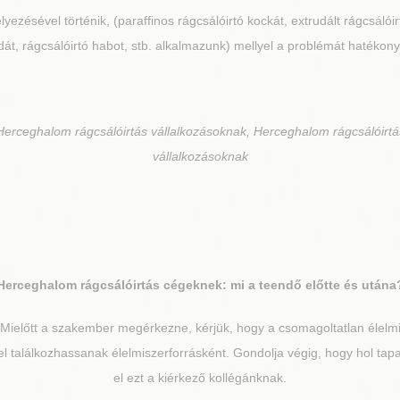
lyezésével történik, (paraffinos rágcsálóirtó kockát, extrudált rágcsálói
át, rágcsálóirtó habot, stb. alkalmazunk) mellyel a problémát hatékony
Herceghalom rágcsálóirtás vállalkozásoknak, Herceghalom rágcsálóirt
vállalkozásoknak
Herceghalom
rágcsálóirtás cégeknek: mi a teendő előtte és utána
Mielőtt a szakember megérkezne, kérjük, hogy a csomagoltatlan élelmis
el találkozhassanak élelmiszerforrásként. Gondolja végig, hogy hol tapa
el ezt a kiérkező kollégánknak.