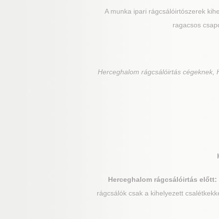
A munka ipari rágcsálóirtószerek kihe
ragacsos csapd
Herceghalom
rágcsálóirtás cégeknek, 
Herceghalom
rágcsálóirtás előtt:
rágcsálók csak a kihelyezett csalétkekk