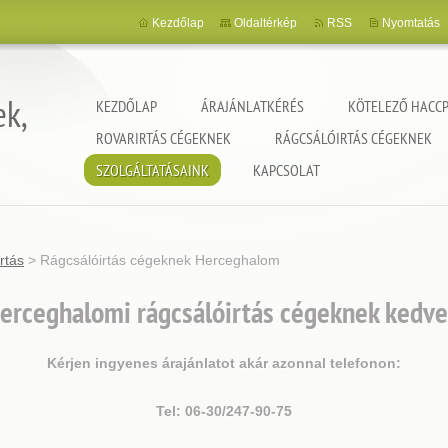
Kezdőlap
Oldaltérkép
RSS
Nyomtatás
ek,
KEZDŐLAP
ÁRAJÁNLATKÉRÉS
KÖTELEZŐ HACCP
ROVARIRTÁS CÉGEKNEK
RÁGCSÁLÓIRTÁS CÉGEKNEK
SZOLGÁLTATÁSAINK
KAPCSOLAT
rtás
>
Rágcsálóirtás cégeknek Herceghalom
erceghalomi rágcsálóirtás cégeknek kedve
Kérjen ingyenes árajánlatot akár azonnal telefonon:
Tel: 06-30/247-90-75