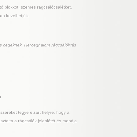
rtó blokkot, szemes rágcsálócsalétket,
an kezelhetjük.
ás cégeknek, Herceghalom rágcsálóirtás
?
zereket tegye elzárt helyre, hogy a
sztalta a rágcsálók jelenlétét és mondja