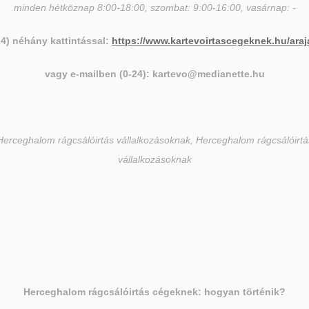
minden hétköznap 8:00-18:00, szombat: 9:00-16:00, vasárnap: -
24) néhány kattintással:
https://www.kartevoirtascegeknek.hu/araj
vagy e-mailben (0-24): kartevo@medianette.hu
Herceghalom rágcsálóirtás vállalkozásoknak, Herceghalom rágcsálóirt
vállalkozásoknak
Herceghalom
rágcsálóirtás cégeknek: hogyan történik?