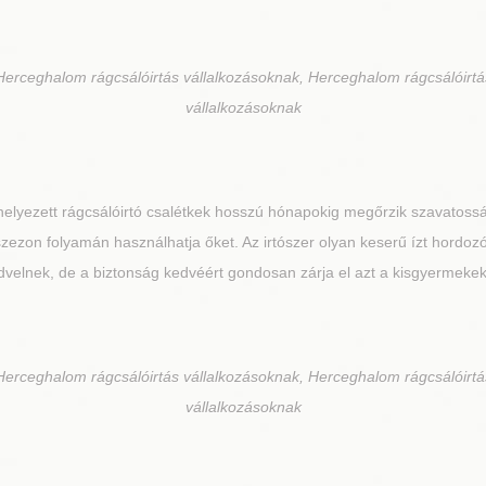
Herceghalom rágcsálóirtás vállalkozásoknak, Herceghalom rágcsálóirt
vállalkozásoknak
helyezett rágcsálóirtó csalétkek hosszú hónapokig megőrzik szavatossá
szezon folyamán használhatja őket. Az irtószer olyan keserű ízt hordoz
dvelnek, de a biztonság kedvéért gondosan zárja el azt a kisgyermekek é
Herceghalom rágcsálóirtás vállalkozásoknak, Herceghalom rágcsálóirt
vállalkozásoknak