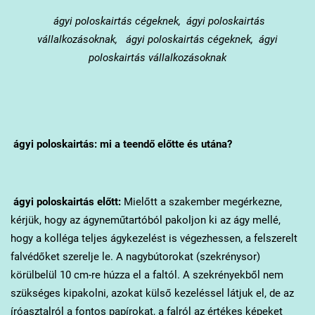
ágyi poloskairtás cégeknek, ágyi poloskairtás
vállalkozásoknak, ágyi poloskairtás cégeknek, ágyi
poloskairtás vállalkozásoknak
ágyi poloskairtás: mi a teendő előtte és utána?
ágyi poloskairtás előtt:
Mielőtt a szakember megérkezne,
kérjük, hogy az ágyneműtartóból pakoljon ki az ágy mellé,
hogy a kolléga teljes ágykezelést is végezhessen, a felszerelt
falvédőket szerelje le. A nagybútorokat (szekrénysor)
körülbelül 10 cm-re húzza el a faltól. A szekrényekből nem
szükséges kipakolni, azokat külső kezeléssel látjuk el, de az
íróasztalról a fontos papírokat, a falról az értékes képeket