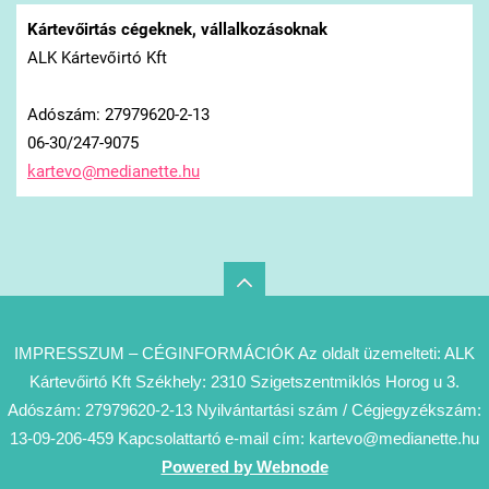
Kártevőirtás cégeknek, vállalkozásoknak
ALK Kártevőirtó Kft
Adószám: 27979620-2-13
06-30/247-9075
kartevo@
medianet
te.hu
IMPRESSZUM – CÉGINFORMÁCIÓK Az oldalt üzemelteti: ALK
Kártevőirtó Kft Székhely: 2310 Szigetszentmiklós Horog u 3.
Adószám: 27979620-2-13 Nyilvántartási szám / Cégjegyzékszám:
13-09-206-459 Kapcsolattartó e-mail cím: kartevo@medianette.hu
Powered by Webnode