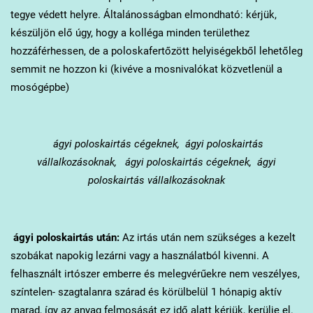
tegye védett helyre. Általánosságban elmondható: kérjük,
készüljön elő úgy, hogy a kolléga minden területhez
hozzáférhessen, de a poloskafertőzött helyiségekből lehetőleg
semmit ne hozzon ki (kivéve a mosnivalókat közvetlenül a
mosógépbe)
ágyi poloskairtás cégeknek, ágyi poloskairtás
vállalkozásoknak, ágyi poloskairtás cégeknek, ágyi
poloskairtás vállalkozásoknak
ágyi poloskairtás után:
Az irtás után nem szükséges a kezelt
szobákat napokig lezárni vagy a használatból kivenni. A
felhasznált irtószer emberre és melegvérűekre nem veszélyes,
színtelen- szagtalanra szárad és körülbelül 1 hónapig aktív
marad, így az anyag felmosását ez idő alatt kérjük, kerülje el.