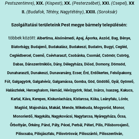
Pestszentimre)
,
XIX.
(Kispest)
,
XX.
(Pesterzsébet)
,
XXI.
(Csepel),
XX
II.
(Budafok, Tétény, Nagytétény)
,
XXIII.
(Soroksár)
Szolgáltatási területeink Pest megye bármely településén:
többek között:
Albertirsa, Alsónémedi, Apaj, Áporka, Aszód, Bag, Bénye,
Biatorbágy, Budajenő, Budakalász, Budakeszi, Budaörs, Bugyi, Cegléd,
Ceglédbercel, Csemő, Csévharaszt, Csobánka, Csomád, Csömör, Csörög,
Dabas, Dánszentmiklós, Dány, Délegyháza, Diósd, Domony, Dömsöd,
Dunaharaszti, Dunakeszi, Dunavarsány, Ecser, Érd, Erdőkertes, Felsőpakony,
Fót, Galgagyörk, Galgahévíz, Galgamácsa, Gomba, Göd, Gödöllő, Gyál, Gyömrő,
Halásztelek, Herceghalom, Hernád, Hévízgyörk, Iklad, Inárcs, Isaszeg, Kakucs,
Kartal, Káva, Kerepes, Kiskunlacháza, Kistarcsa, Kóka, Leányfalu, Lórév,
Maglód, Majosháza, Makád, Mende, Mikebuda, Mogyoród, Monor,
Monorierdő, Nagykáta, Nagykovácsi, Nagytarcsa, Nyáregyháza, Ócsa,
Őrbottyán, Örkény, Pánd, Páty, Pécel, Perbál, Péteri, Pilis, Pilisborosjenő,
Piliscsaba, Pilisjászfalu, Pilisvörösvár, Pilisszántó, Pilisszentiván,