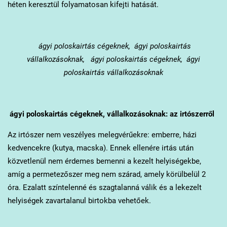
héten keresztül folyamatosan kifejti hatását.
ágyi poloskairtás cégeknek, ágyi poloskairtás
vállalkozásoknak, ágyi poloskairtás cégeknek, ágyi
poloskairtás vállalkozásoknak
ágyi poloskairtás cégeknek, vállalkozásoknak: az irtószerről
Az irtószer nem veszélyes melegvérűekre: emberre, házi
kedvencekre (kutya, macska). Ennek ellenére irtás után
közvetlenül nem érdemes bemenni a kezelt helyiségekbe,
amíg a permetezőszer meg nem szárad, amely körülbelül 2
óra. Ezalatt színtelenné és szagtalanná válik és a lekezelt
helyiségek zavartalanul birtokba vehetőek.