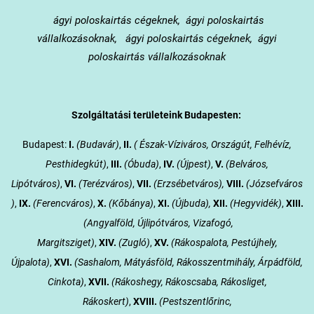
ágyi poloskairtás cégeknek, ágyi poloskairtás
vállalkozásoknak, ágyi poloskairtás cégeknek, ágyi
poloskairtás vállalkozásoknak
Szolgáltatási területeink Budapesten:
Budapest:
I.
(Budavár)
,
II.
( Észak-Víziváros, Országút, Felhévíz,
Pesthidegkút)
,
III.
(Óbuda)
,
IV.
(Újpest)
,
V.
(Belváros,
Lipótváros)
,
VI.
(Terézváros)
,
VII.
(Erzsébetváros),
VIII.
(Józsefváros
)
,
IX.
(Ferencváros)
,
X.
(Kőbánya)
,
XI.
(Újbuda),
XII.
(Hegyvidék)
,
XIII.
(Angyalföld, Újlipótváros, Vizafogó,
Margitsziget)
,
XIV.
(Zugló)
,
XV.
(Rákospalota, Pestújhely,
Újpalota)
,
XVI.
(Sashalom, Mátyásföld, Rákosszentmihály, Árpádföld,
Cinkota)
,
XVII.
(Rákoshegy, Rákoscsaba, Rákosliget,
Rákoskert)
,
XVIII.
(Pestszentlőrinc,