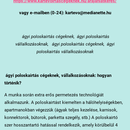
https://www.kartevoirtascegeknek.hu/arajanlatkeres/
vagy e-mailben (0-24): kartevo@medianette.hu
ágyi poloskairtás cégeknek, ágyi poloskairtás
vállalkozásoknak, ágyi poloskairtás cégeknek, ágyi
poloskairtás vállalkozásoknak
ágyi poloskairtás cégeknek, vállalkozásoknak: hogyan
történik?
A munka során extra erős permetezés technológiát
alkalmazunk. A poloskairtást kiemelten a hálóhelyiségekben,
apartmanokban végezzük (ágyak teljes kezelése, karnisok,
konnektorok, bútorok, parketta szegély, stb.) A poloskairtó
szer hosszantartó hatással rendelkezik, amely körülbelül 4