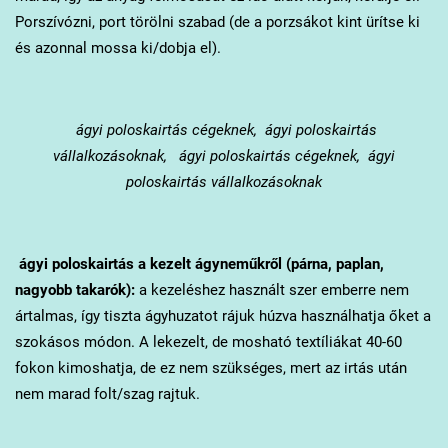
Porszívózni, port törölni szabad (de a porzsákot kint ürítse ki
és azonnal mossa ki/dobja el).
ágyi poloskairtás cégeknek, ágyi poloskairtás
vállalkozásoknak, ágyi poloskairtás cégeknek, ágyi
poloskairtás vállalkozásoknak
ágyi poloskairtás a kezelt ágyneműkről (párna, paplan,
nagyobb takarók):
a kezeléshez használt szer emberre nem
ártalmas, így tiszta ágyhuzatot rájuk húzva használhatja őket a
szokásos módon. A lekezelt, de mosható textíliákat 40-60
fokon kimoshatja, de ez nem szükséges, mert az irtás után
nem marad folt/szag rajtuk.