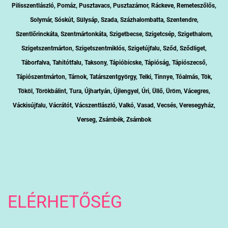
Pilisszentlászló, Pomáz, Pusztavacs, Pusztazámor, Ráckeve, Remeteszőlős,
Solymár, Sóskút, Sülysáp, Szada, Százhalombatta, Szentendre,
Szentlőrinckáta, Szentmártonkáta, Szigetbecse, Szigetcsép, Szigethalom,
Szigetszentmárton, Szigetszentmiklós, Szigetújfalu, Sződ, Sződliget,
Táborfalva, Tahitótfalu, Taksony, Tápióbicske, Tápióság, Tápiószecső,
Tápiószentmárton, Tárnok, Tatárszentgyörgy, Telki, Tinnye, Tóalmás, Tök,
Tököl, Törökbálint, Tura, Újhartyán, Újlengyel, Úri, Üllő, Üröm, Vácegres,
Váckisújfalu, Vácrátót, Vácszentlászló, Valkó, Vasad, Vecsés, Veresegyház,
Verseg, Zsámbék, Zsámbok
ELÉRHETŐSÉG