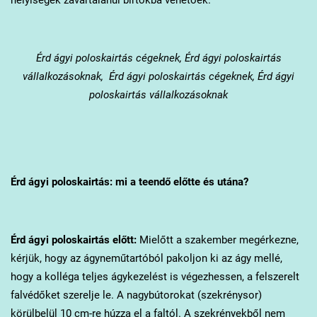
Érd
ágyi poloskairtás cégeknek, Érd ágyi poloskairtás
vállalkozásoknak, Érd ágyi poloskairtás cégeknek, Érd ágyi
poloskairtás vállalkozásoknak
Érd
ágyi poloskairtás: mi a teendő előtte és utána?
Érd
ágyi poloskairtás előtt:
Mielőtt a szakember megérkezne,
kérjük, hogy az ágyneműtartóból pakoljon ki az ágy mellé,
hogy a kolléga teljes ágykezelést is végezhessen, a felszerelt
falvédőket szerelje le. A nagybútorokat (szekrénysor)
körülbelül 10 cm-re húzza el a faltól. A szekrényekből nem