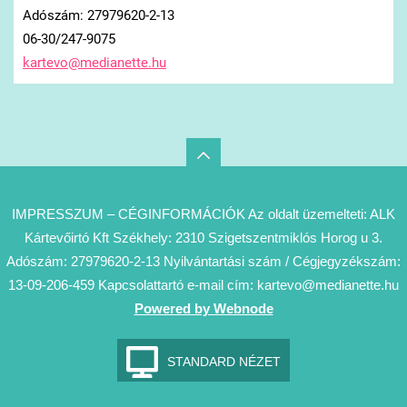
Adószám: 27979620-2-13
06-30/247-9075
kartevo@
medianet
te.hu
IMPRESSZUM – CÉGINFORMÁCIÓK Az oldalt üzemelteti: ALK
Kártevőirtó Kft Székhely: 2310 Szigetszentmiklós Horog u 3.
Adószám: 27979620-2-13 Nyilvántartási szám / Cégjegyzékszám:
13-09-206-459 Kapcsolattartó e-mail cím: kartevo@medianette.hu
Powered by Webnode
STANDARD NÉZET