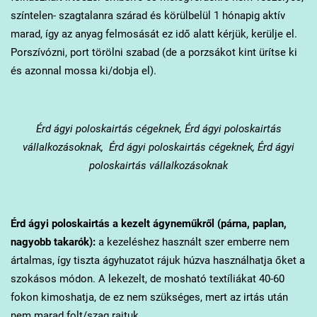
színtelen- szagtalanra szárad és körülbelül 1 hónapig aktív
marad, így az anyag felmosását ez idő alatt kérjük, kerülje el.
Porszívózni, port törölni szabad (de a porzsákot kint ürítse ki
és azonnal mossa ki/dobja el).
Érd
ágyi poloskairtás cégeknek, Érd ágyi poloskairtás
vállalkozásoknak, Érd ágyi poloskairtás cégeknek, Érd ágyi
poloskairtás vállalkozásoknak
Érd
ágyi poloskairtás a kezelt ágyneműkről (párna, paplan,
nagyobb takarók):
a kezeléshez használt szer emberre nem
ártalmas, így tiszta ágyhuzatot rájuk húzva használhatja őket a
szokásos módon. A lekezelt, de mosható textíliákat 40-60
fokon kimoshatja, de ez nem szükséges, mert az irtás után
nem marad folt/szag rajtuk.