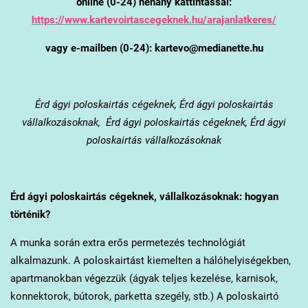
online (0-24) néhány kattintással:
https://www.kartevoirtascegeknek.hu/arajanlatkeres/
vagy e-mailben (0-24): kartevo@medianette.hu
Érd
ágyi poloskairtás cégeknek, Érd ágyi poloskairtás
vállalkozásoknak, Érd ágyi poloskairtás cégeknek, Érd ágyi
poloskairtás vállalkozásoknak
Érd
ágyi poloskairtás cégeknek, vállalkozásoknak: hogyan
történik?
A munka során extra erős permetezés technológiát
alkalmazunk. A poloskairtást kiemelten a hálóhelyiségekben,
apartmanokban végezzük (ágyak teljes kezelése, karnisok,
konnektorok, bútorok, parketta szegély, stb.) A poloskairtó