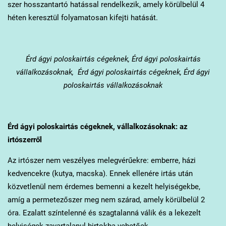
szer hosszantartó hatással rendelkezik, amely körülbelül 4
héten keresztül folyamatosan kifejti hatását.
Érd
ágyi poloskairtás cégeknek, Érd ágyi poloskairtás
vállalkozásoknak, Érd ágyi poloskairtás cégeknek, Érd ágyi
poloskairtás vállalkozásoknak
Érd
ágyi poloskairtás cégeknek, vállalkozásoknak: az
irtószerről
Az irtószer nem veszélyes melegvérűekre: emberre, házi
kedvencekre (kutya, macska). Ennek ellenére irtás után
közvetlenül nem érdemes bemenni a kezelt helyiségekbe,
amíg a permetezőszer meg nem szárad, amely körülbelül 2
óra. Ezalatt színtelenné és szagtalanná válik és a lekezelt
helyiségek zavartalanul birtokba vehetőek.