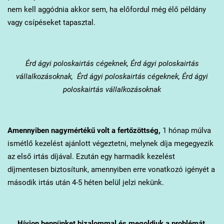
nem kell aggódnia akkor sem, ha előfordul még élő példány
vagy csípéseket tapasztal.
Érd
ágyi poloskairtás cégeknek, Érd ágyi poloskairtás
vállalkozásoknak, Érd ágyi poloskairtás cégeknek, Érd ágyi
poloskairtás vállalkozásoknak
Amennyiben nagymértékű volt a fertőzöttség,
1 hónap múlva
ismétlő kezelést ajánlott végeztetni, melynek díja megegyezik
az első irtás díjával. Ezután egy harmadik kezelést
díjmentesen biztosítunk, amennyiben erre vonatkozó igényét a
második irtás után 4-5 héten belül jelzi nekünk.
Hívjon bennünket bizalommal és megoldjuk a problémát.