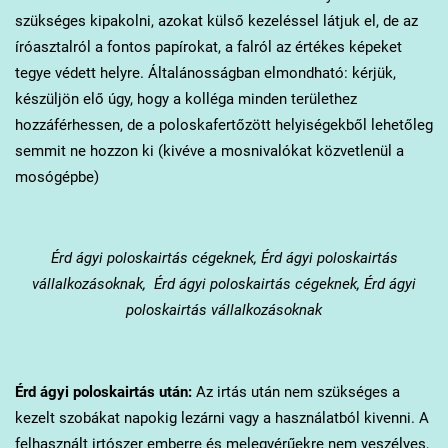
szükséges kipakolni, azokat külső kezeléssel látjuk el, de az
íróasztalról a fontos papírokat, a falról az értékes képeket
tegye védett helyre. Általánosságban elmondható: kérjük,
készüljön elő úgy, hogy a kolléga minden területhez
hozzáférhessen, de a poloskafertőzött helyiségekből lehetőleg
semmit ne hozzon ki (kivéve a mosnivalókat közvetlenül a
mosógépbe)
Érd
ágyi poloskairtás cégeknek, Érd ágyi poloskairtás
vállalkozásoknak, Érd ágyi poloskairtás cégeknek, Érd ágyi
poloskairtás vállalkozásoknak
Érd
ágyi poloskairtás után:
Az irtás után nem szükséges a
kezelt szobákat napokig lezárni vagy a használatból kivenni. A
felhasznált irtószer emberre és melegvérűekre nem veszélyes,