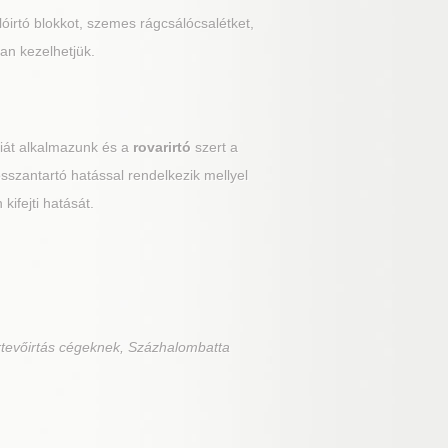
álóirtó blokkot, szemes rágcsálócsalétket,
an kezelhetjük.
giát alkalmazunk és a
rovarirtó
szert a
hosszantartó hatással rendelkezik mellyel
kifejti hatását.
rtevőirtás cégeknek, Százhalombatta