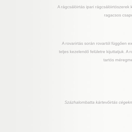
A rágcsálóirtás ipari rágcsálóirtószerek 
ragacsos csapd
A rovarirtás során rovartól függően 
teljes kezelendő felületre kijuttatjuk. 
tartós méregmez
Százhalombatta
kártevőirtás cégekn