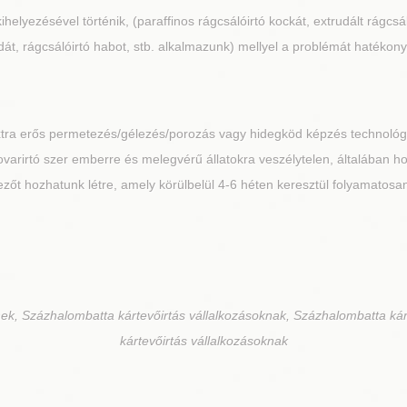
kihelyezésével történik, (paraffinos rágcsálóirtó kockát, extrudált rágcs
át, rágcsálóirtó habot, stb. alkalmazunk) mellyel a problémát hatékony
extra erős permetezés/gélezés/porozás vagy hidegköd képzés technoló
A rovarirtó szer emberre és melegvérű állatokra veszélytelen, általában 
őt hozhatunk létre, amely körülbelül 4-6 héten keresztül folyamatosan 
ek, Százhalombatta kártevőirtás vállalkozásoknak, Százhalombatta ká
kártevőirtás vállalkozásoknak