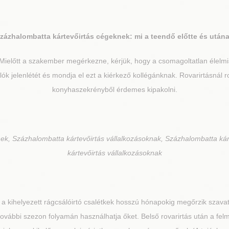
zázhalombatta
kártevőirtás cégeknek: mi a teendő előtte és után
Mielőtt a szakember megérkezne, kérjük, hogy a csomagoltatlan élelmis
lók jelenlétét és mondja el ezt a kiérkező kollégánknak. Rovarirtásnál
konyhaszekrényből érdemes kipakolni.
ek, Százhalombatta kártevőirtás vállalkozásoknak, Százhalombatta ká
kártevőirtás vállalkozásoknak
a kihelyezett rágcsálóirtó csalétkek hosszú hónapokig megőrzik szavat
további szezon folyamán használhatja őket. Belső rovarirtás után a fe