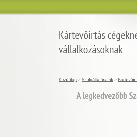
Kártevőirtás cégekn
vállalkozásoknak
Kezdőlap
>
Szolgáltatásaink
>
Kártevőir
A legkedvezőbb Sz