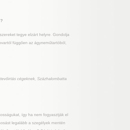
a?
zereket tegye elzárt helyre. Gondolja
 rovartól függően az ágyneműtartóból,
rtevőirtás cégeknek, Százhalombatta
osságukat, így ha nem fogyasztják el
lmosást legalább a szegélyek mentén