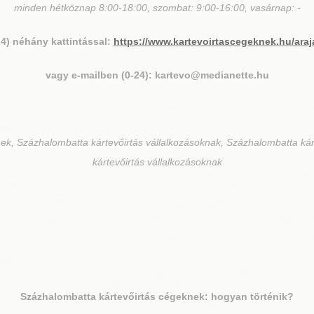
minden hétköznap 8:00-18:00, szombat: 9:00-16:00, vasárnap: -
24) néhány kattintással:
https://www.kartevoirtascegeknek.hu/araj
vagy e-mailben (0-24): kartevo@medianette.hu
ek, Százhalombatta kártevőirtás vállalkozásoknak, Százhalombatta ká
kártevőirtás vállalkozásoknak
Százhalombatta
kártevőirtás cégeknek: hogyan történik?