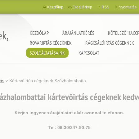
Kezdőlap
Oldaltérkép
RSS
Nyomtatás
ek,
KEZDŐLAP
ÁRAJÁNLATKÉRÉS
KÖTELEZŐ HACCP
ROVARIRTÁS CÉGEKNEK
RÁGCSÁLÓIRTÁS CÉGEKNEK
SZOLGÁLTATÁSAINK
KAPCSOLAT
tás
>
Kártevőirtás cégeknek Százhalombatta
ázhalombattai kártevőirtás cégeknek kedv
Kérjen ingyenes árajánlatot akár azonnal telefonon:
Tel: 06-30/247-90-75