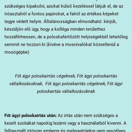
szükséges kipakolni, azokat külső kezeléssel látjuk el, de az
íróasztalról a fontos papírokat, a falról az értékes képeket
tegye védett helyre. Általánosságban elmondható: kérjük,
készüljön elő úgy, hogy a kolléga minden területhez
hozzáférhessen, de a poloskafertőzött helyiségekből lehetőleg
semmit ne hozzon ki (kivéve a mosnivalókat közvetlenül a
mosógépbe)
Fót
ágyi poloskairtás cégeknek, Fót ágyi poloskairtás
vállalkozásoknak, Fót ágyi poloskairtás cégeknek, Fót ágyi
poloskairtás vállalkozásoknak
Fót
ágyi poloskairtás után:
Az irtás után nem szükséges a
kezelt szobákat napokig lezárni vagy a használatból kivenni. A
felhasznált irtószer emberre és melegvérűekre nem veszélyes,