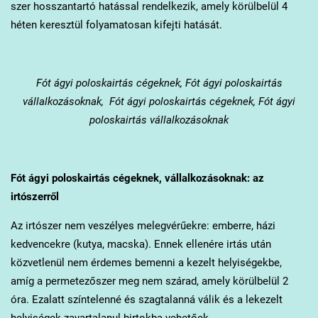
szer hosszantartó hatással rendelkezik, amely körülbelül 4
héten keresztül folyamatosan kifejti hatását.
Fót
ágyi poloskairtás cégeknek, Fót ágyi poloskairtás
vállalkozásoknak, Fót ágyi poloskairtás cégeknek, Fót ágyi
poloskairtás vállalkozásoknak
Fót
ágyi poloskairtás cégeknek, vállalkozásoknak: az
irtószerről
Az irtószer nem veszélyes melegvérűekre: emberre, házi
kedvencekre (kutya, macska). Ennek ellenére irtás után
közvetlenül nem érdemes bemenni a kezelt helyiségekbe,
amíg a permetezőszer meg nem szárad, amely körülbelül 2
óra. Ezalatt színtelenné és szagtalanná válik és a lekezelt
helyiségek zavartalanul birtokba vehetőek.