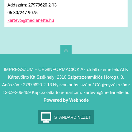
Adószám: 27979620-2-13
06-30/247-9075
kartevo@
medianet
te.hu
IMPRESSZUM – CÉGINFORMÁCIÓK Az oldalt üzemelteti: ALK
Kártevőirtó Kft Székhely: 2310 Szigetszentmiklós Horog u 3.
Adószám: 27979620-2-13 Nyilvántartási szám / Cégjegyzékszám:
13-09-206-459 Kapcsolattartó e-mail cím: kartevo@medianette.hu
Powered by Webnode
STANDARD NÉZET