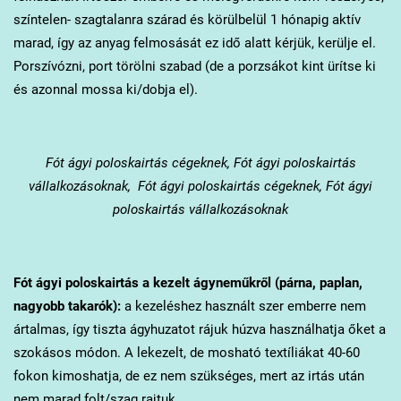
színtelen- szagtalanra szárad és körülbelül 1 hónapig aktív
marad, így az anyag felmosását ez idő alatt kérjük, kerülje el.
Porszívózni, port törölni szabad (de a porzsákot kint ürítse ki
és azonnal mossa ki/dobja el).
Fót
ágyi poloskairtás cégeknek, Fót ágyi poloskairtás
vállalkozásoknak, Fót ágyi poloskairtás cégeknek, Fót ágyi
poloskairtás vállalkozásoknak
Fót
ágyi poloskairtás a kezelt ágyneműkről (párna, paplan,
nagyobb takarók):
a kezeléshez használt szer emberre nem
ártalmas, így tiszta ágyhuzatot rájuk húzva használhatja őket a
szokásos módon. A lekezelt, de mosható textíliákat 40-60
fokon kimoshatja, de ez nem szükséges, mert az irtás után
nem marad folt/szag rajtuk.