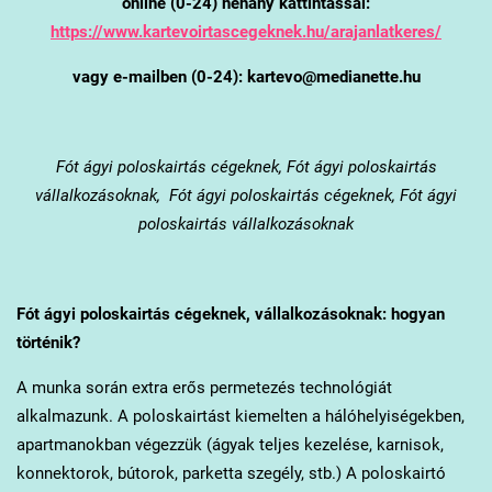
online (0-24) néhány kattintással:
https://www.kartevoirtascegeknek.hu/arajanlatkeres/
vagy e-mailben (0-24): kartevo@medianette.hu
Fót
ágyi poloskairtás cégeknek, Fót ágyi poloskairtás
vállalkozásoknak, Fót ágyi poloskairtás cégeknek, Fót ágyi
poloskairtás vállalkozásoknak
Fót
ágyi poloskairtás cégeknek, vállalkozásoknak: hogyan
történik?
A munka során extra erős permetezés technológiát
alkalmazunk. A poloskairtást kiemelten a hálóhelyiségekben,
apartmanokban végezzük (ágyak teljes kezelése, karnisok,
konnektorok, bútorok, parketta szegély, stb.) A poloskairtó