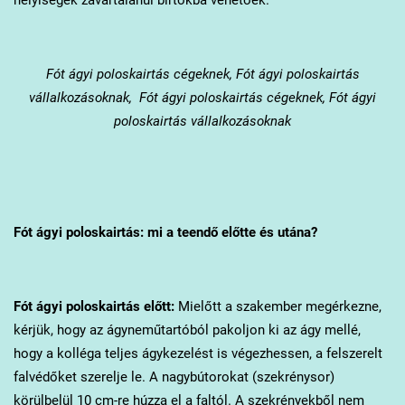
Fót
ágyi poloskairtás cégeknek, Fót ágyi poloskairtás
vállalkozásoknak, Fót ágyi poloskairtás cégeknek, Fót ágyi
poloskairtás vállalkozásoknak
Fót
ágyi poloskairtás: mi a teendő előtte és utána?
Fót
ágyi poloskairtás előtt:
Mielőtt a szakember megérkezne,
kérjük, hogy az ágyneműtartóból pakoljon ki az ágy mellé,
hogy a kolléga teljes ágykezelést is végezhessen, a felszerelt
falvédőket szerelje le. A nagybútorokat (szekrénysor)
körülbelül 10 cm-re húzza el a faltól. A szekrényekből nem