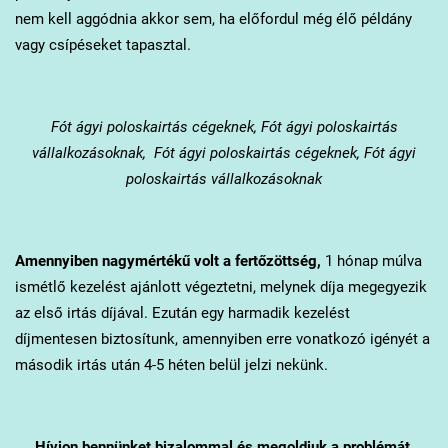
nem kell aggódnia akkor sem, ha előfordul még élő példány
vagy csípéseket tapasztal.
Fót
ágyi poloskairtás cégeknek, Fót ágyi poloskairtás
vállalkozásoknak, Fót ágyi poloskairtás cégeknek, Fót ágyi
poloskairtás vállalkozásoknak
Amennyiben nagymértékű volt a fertőzöttség,
1 hónap múlva
ismétlő kezelést ajánlott végeztetni, melynek díja megegyezik
az első irtás díjával. Ezután egy harmadik kezelést
díjmentesen biztosítunk, amennyiben erre vonatkozó igényét a
második irtás után 4-5 héten belül jelzi nekünk.
Hívjon bennünket bizalommal és megoldjuk a problémát.