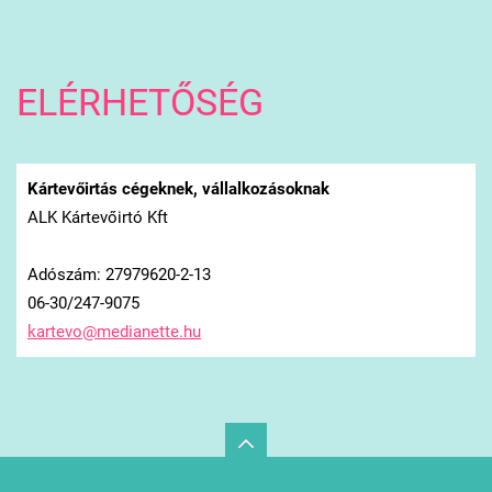
ELÉRHETŐSÉG
Kártevőirtás cégeknek, vállalkozásoknak
ALK Kártevőirtó Kft
Adószám: 27979620-2-13
06-30/247-9075
kartevo@
medianet
te.hu