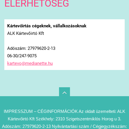
ELÉRHETŐSÉG
Kártevőirtás cégeknek, vállalkozásoknak
ALK Kártevőirtó Kft
Adószám: 27979620-2-13
06-30/247-9075
kartevo@
medianet
te.hu
IMPRESSZUM – CÉGINFORMÁCIÓK Az oldalt üzemelteti: ALK
Kártevőirtó Kft Székhely: 2310 Szigetszentmiklós Horog u 3.
Adószám: 27979620-2-13 Nyilvántartási szám / Cégjegyzékszám: