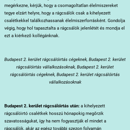
megérkezne, kérjük, hogy a csomagoltatlan élelmiszereket
tegye elzárt helyre, hogy a rágcsálók csak a kihelyezett
csalétkekkel találkozhassanak élelmiszerforrásként. Gondolja
végig, hogy hol tapasztalta a rágcsálók jelenlétét és mondja el
ezt a kiérkező kollégánknak.
Budapest 2. kerület
rágcsálóirtás cégeknek, Budapest 2. kerület
rágcsálóirtás vállalkozásoknak, Budapest 2. kerület
rágcsálóirtás cégeknek, Budapest 2. kerület rágcsálóirtás
vállalkozásoknak
Budapest 2. kerület
rágcsálóirtás után:
a kihelyezett
rágcsálóirtó csalétkek hosszú hónapokig megőrzik
szavatosságukat, így ha nem fogyasztják el mindet a
rágcsálók, akár az egész további szezon folyamán