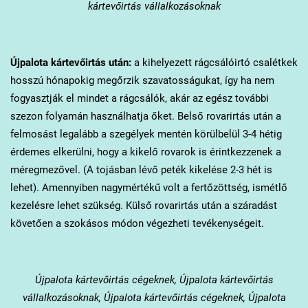
kártevőirtás vállalkozásoknak
Újpalota
kártevőirtás után:
a kihelyezett rágcsálóirtó csalétkek
hosszú hónapokig megőrzik szavatosságukat, így ha nem
fogyasztják el mindet a rágcsálók, akár az egész további
szezon folyamán használhatja őket. Belső rovarirtás után a
felmosást legalább a szegélyek mentén körülbelül 3-4 hétig
érdemes elkerülni, hogy a kikelő rovarok is érintkezzenek a
méregmezővel. (A tojásban lévő peték kikelése 2-3 hét is
lehet). Amennyiben nagymértékű volt a fertőzöttség, ismétlő
kezelésre lehet szükség. Külső rovarirtás után a száradást
követően a szokásos módon végezheti tevékenységeit.
Újpalota
kártevőirtás cégeknek, Újpalota kártevőirtás
vállalkozásoknak, Újpalota kártevőirtás cégeknek, Újpalota