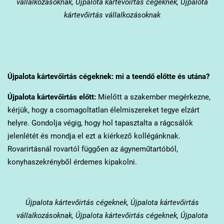
vállalkozásoknak, Újpalota kártevőirtás cégeknek, Újpalota
kártevőirtás vállalkozásoknak
Újpalota
kártevőirtás cégeknek: mi a teendő előtte és utána?
Újpalota
kártevőirtás előtt:
Mielőtt a szakember megérkezne,
kérjük, hogy a csomagoltatlan élelmiszereket tegye elzárt
helyre. Gondolja végig, hogy hol tapasztalta a rágcsálók
jelenlétét és mondja el ezt a kiérkező kollégánknak.
Rovarirtásnál rovartól függően az ágyneműtartóból,
konyhaszekrényből érdemes kipakolni.
Újpalota
kártevőirtás cégeknek, Újpalota kártevőirtás
vállalkozásoknak, Újpalota kártevőirtás cégeknek, Újpalota