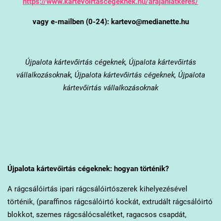
https://www.kartevoirtascegeknek.hu/arajanlatkeres/
vagy e-mailben (0-24): kartevo@medianette.hu
Újpalota
kártevőirtás cégeknek, Újpalota kártevőirtás
vállalkozásoknak, Újpalota kártevőirtás cégeknek, Újpalota
kártevőirtás vállalkozásoknak
Újpalota
kártevőirtás cégeknek: hogyan történik?
A rágcsálóirtás ipari rágcsálóirtószerek kihelyezésével
történik, (paraffinos rágcsálóirtó kockát, extrudált rágcsálóirtó
blokkot, szemes rágcsálócsalétket, ragacsos csapdát,