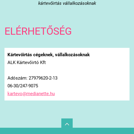
kártevőirtás vállalkozásoknak
ELÉRHETŐSÉG
Kártevőirtás cégeknek, vállalkozásoknak
ALK Kártevőirtó Kft
Adószám: 27979620-2-13
06-30/247-9075
kartevo@
medianet
te.hu