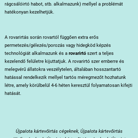
rágcsálóirtó habot, stb. alkalmazunk) mellyel a problémát
hatékonyan kezelhetjük.
A rovarirtás során rovartól függően extra erős
permetezés/gélezés/porozás vagy hidegköd képzés
technológiát alkalmazunk és a
rovarirtó
szert a teljes
kezelendő felületre kijuttatjuk. A rovarirtó szer emberre és
melegvérű állatokra veszélytelen, általában hosszantartó
hatással rendelkezik mellyel tartós méregmezőt hozhatunk
létre, amely körülbelül 4-6 héten keresztül folyamatosan kifejti
hatását.
Újpalota
kártevőirtás cégeknek, Újpalota kártevőirtás